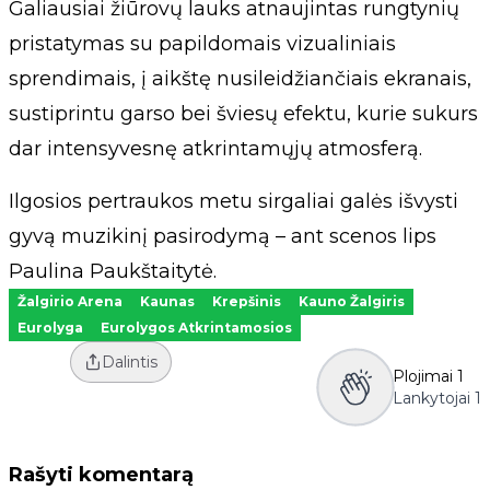
Galiausiai žiūrovų lauks atnaujintas rungtynių
pristatymas su papildomais vizualiniais
sprendimais, į aikštę nusileidžiančiais ekranais,
sustiprintu garso bei šviesų efektu, kurie sukurs
dar intensyvesnę atkrintamųjų atmosferą.
Ilgosios pertraukos metu sirgaliai galės išvysti
gyvą muzikinį pasirodymą – ant scenos lips
Paulina Paukštaitytė.
Žalgirio Arena
Kaunas
Krepšinis
Kauno Žalgiris
Eurolyga
Eurolygos Atkrintamosios
Dalintis
Plojimai
1
Lankytojai
1
Rašyti komentarą