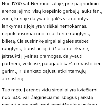
Nuo 17.00 val. Nemuno saloje, prie pagrindinio
arenos įėjimo, visų krepšinio gerbėjų lauks fanų
zona, kurioje dalyvauti galės visi norintys –
lankymasis joje yra visiškai nemokamas,
nepriklausomai nuo to, ar turite rungtynių
bilietą. Čia susirinkę sirgaliai galės stebėti
rungtynių transliaciją didžiuliame ekrane,
įsitraukti į įvairias pramogas, dalyvauti
partnerių veiklose, paragauti karšto maisto bei
gėrimų ir iš anksto pajusti atkrintamųjų
atmosferą.
Tuo metu į arenos vidų sirgaliai yra kviečiami
nuo 18.00 val. Žalgiriečiams išbėgus į aikštę