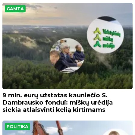
GAMTA
9 mln. eurų užstatas kauniečio S.
Dambrausko fondui: miškų urėdija
siekia atlaisvinti kelią kirtimams
POLITIKA