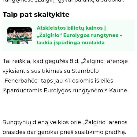
Taip pat skaitykite
Atskleistos bilietų kainos į
„Žalgirio“ Eurolygos rungtynes –
laukia įspūdinga nuolaida
Tai reiškia, kad gegužės 8 d. „Žalgirio“ arenoje
vyksiantis susitikimas su Stambulo
„Fenerbahče“ taps jau 41-osiomis iš eilės
išparduotomis Eurolygos rungtynėmis Kaune.
Rungtynių dieną veiklos prie „Žalgirio“ arenos
prasidės dar gerokai prieš susitikimo pradžią.