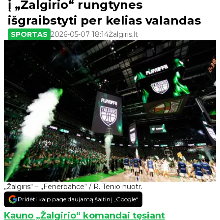
į „Žalgirio“ rungtynes
išgraibstyti per kelias valandas
SPORTAS
2026-05-07 18:14
Žalgiris.lt
„Žalgiris“ – „Fenerbahce“ / R. Tenio nuotr.
Pridėti kaip pageidaujamą šaltinį „Google“
Kauno „Žalgirio“ komandai tęsiant