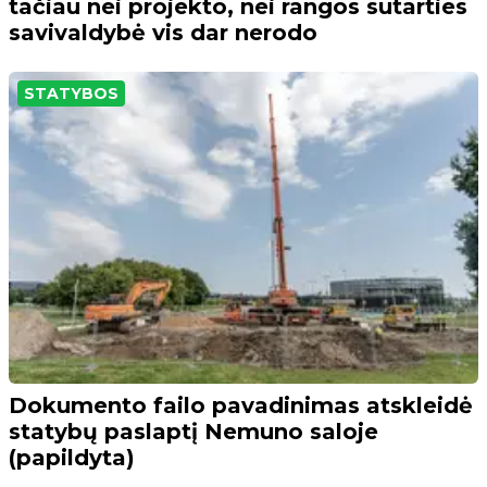
tačiau nei projekto, nei rangos sutarties
savivaldybė vis dar nerodo
STATYBOS
Dokumento failo pavadinimas atskleidė
statybų paslaptį Nemuno saloje
(papildyta)