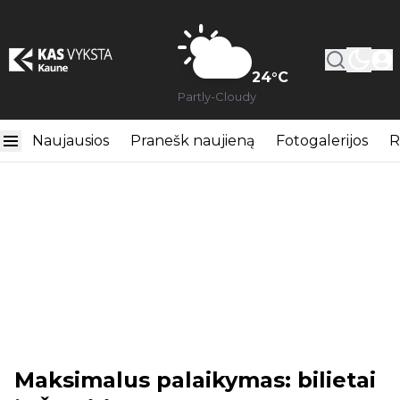
24
°C
Partly-Cloudy
Naujausios
Pranešk naujieną
Fotogalerijos
R
Maksimalus palaikymas: bilietai