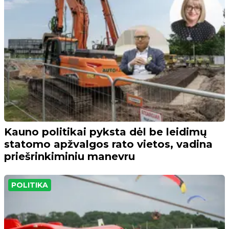
Kauno politikai pyksta dėl be leidimų
statomo apžvalgos rato vietos, vadina
priešrinkiminiu manevru
POLITIKA