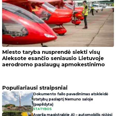
Miesto taryba nusprendė siekti visų
Aleksote esančio seniausio Lietuvoje
aerodromo paslaugų apmokestinimo
Populiariausi straipsniai
Dokumento failo pavadinimas atskleidė
statybų paslaptį Nemuno saloje
(papildyta)
STATYBOS
Avarija magistralėje A1 – automobilis rėžėsi