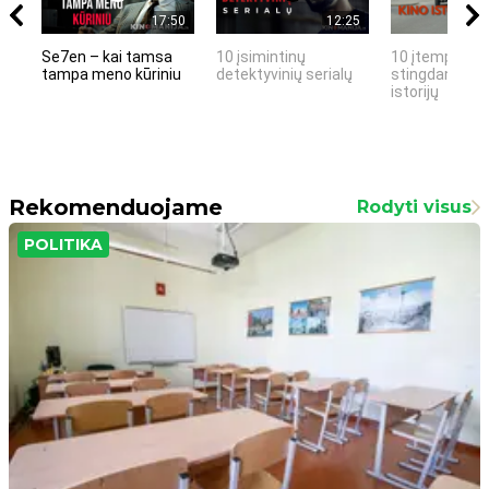
17:50
12:25
Se7en – kai tamsa
10 įsimintinų
10 įtemptų, k
tampa meno kūriniu
detektyvinių serialų
stingdančių k
istorijų
Rekomenduojame
Rodyti visus
POLITIKA