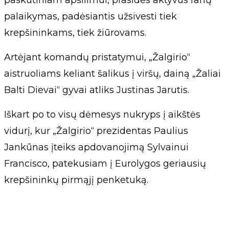
paskutiniam apšilimui, prasidės aktyvus fanų
palaikymas, padėsiantis užsivesti tiek
krepšininkams, tiek žiūrovams.
Artėjant komandų pristatymui, „Žalgirio“
aistruoliams keliant šalikus į viršų, dainą „Žaliai
Balti Dievai“ gyvai atliks Justinas Jarutis.
Iškart po to visų dėmesys nukryps į aikštės
vidurį, kur „Žalgirio“ prezidentas Paulius
Jankūnas įteiks apdovanojimą Sylvainui
Francisco, patekusiam į Eurolygos geriausių
krepšininkų pirmąjį penketuką.