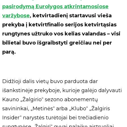
pasirodymą Eurolygos atkrintamosiose
varžybose
, ketvirtadienį startavusi vieša
prekyba į ketvirtfinalio serijos ketvirtąsias
rungtynes užtruko vos kelias valandas – visi
bilietai buvo išgraibstyti greičiau nei per
parą.
Didžioji dalis vietų buvo parduota dar
išankstinėje prekyboje, kurioje galėjo dalyvauti
Kauno „Žalgirio“ sezono abonementų
savininkai, „Metinės“ arba „Klubo“ „Žalgiris
Insider“ narystės turėtojai bei trečiadienio
rungtynėse „Žalgirį“ gyvai palaikę aistruoliai.