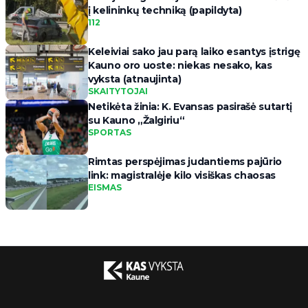
į kelininkų techniką (papildyta)
112
Keleiviai sako jau parą laiko esantys įstrigę
Kauno oro uoste: niekas nesako, kas
vyksta (atnaujinta)
SKAITYTOJAI
Netikėta žinia: K. Evansas pasirašė sutartį
su Kauno „Žalgiriu“
SPORTAS
Rimtas perspėjimas judantiems pajūrio
link: magistralėje kilo visiškas chaosas
EISMAS