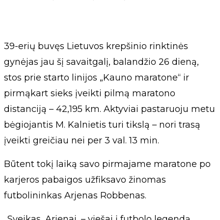
39-erių buvęs Lietuvos krepšinio rinktinės
gynėjas jau šį savaitgalį, balandžio 26 dieną,
stos prie starto linijos „Kauno maratone“ ir
pirmąkart sieks įveikti pilmą maratono
distanciją – 42,195 km. Aktyviai pastaruoju metu
bėgiojantis M. Kalnietis turi tikslą – nori trasą
įveikti greičiau nei per 3 val. 13 min.
Būtent tokį laiką savo pirmajame maratone po
karjeros pabaigos užfiksavo žinomas
futbolininkas Arjenas Robbenas.
„Sveikas, Arjenai, – viešai į futbolo legendą