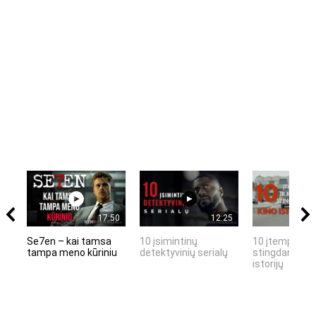
17:50
12:25
Se7en – kai tamsa
10 įsimintinų
10 įtemptų, k
tampa meno kūriniu
detektyvinių serialų
stingdančių k
istorijų