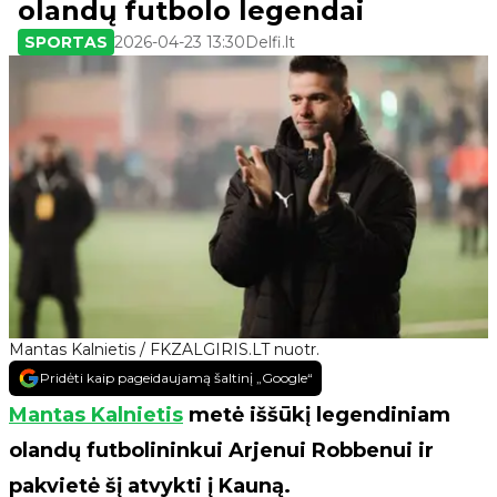
olandų futbolo legendai
SPORTAS
2026-04-23 13:30
Delfi.lt
Mantas Kalnietis / FKZALGIRIS.LT nuotr.
Pridėti kaip pageidaujamą šaltinį „Google“
Mantas Kalnietis
metė iššūkį legendiniam
olandų futbolininkui Arjenui Robbenui ir
pakvietė šį atvykti į Kauną.