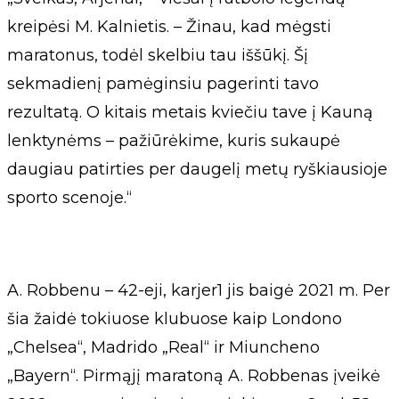
kreipėsi M. Kalnietis. – Žinau, kad mėgsti
maratonus, todėl skelbiu tau iššūkį. Šį
sekmadienį pamėginsiu pagerinti tavo
rezultatą. O kitais metais kviečiu tave į Kauną
lenktynėms – pažiūrėkime, kuris sukaupė
daugiau patirties per daugelį metų ryškiausioje
sporto scenoje.“
A. Robbenu – 42-eji, karjer1 jis baigė 2021 m. Per
šia žaidė tokiuose klubuose kaip Londono
„Chelsea“, Madrido „Real“ ir Miuncheno
„Bayern“. Pirmąjį maratoną A. Robbenas įveikė