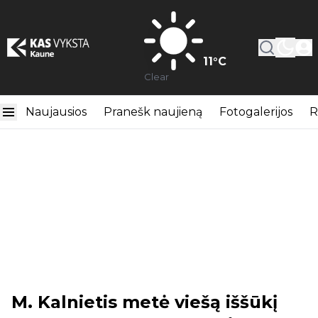
11
°C
Clear
Naujausios
Pranešk naujieną
Fotogalerijos
R
M. Kalnietis metė viešą iššūkį