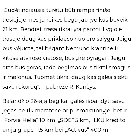
„Sudėtingiausia turėtų būti rampa finišo
tiesiojoje, nes ja reikės bėgti jau įveikus beveik
21 km. Bendrai, trasa tikrai yra patogi. Lygioje
trasoje daug kas priklauso nuo oro sąlygų. Jeigu
bus vėjuota, tai bėgant Nemuno krantine ir
kitose atvirose vietose, bus „ne pyragai“. Jeigu
oras bus geras, tada bėgimas bus tikrai smagus
ir malonus. Tuomet tikrai daug kas galės siekti
savo rekordų“, – pabrėžė R. Kančys.
Balandžio 26-ąją bėgikai galės išbandyti savo
jėgas ne tik maratone ar pusmaratonyje, bet ir
„Forvia Hella“ 10 km, „SDG“ 5 km, „LKU kredito
unijų grupė“ 1,5 km bei „Activus“ 400 m