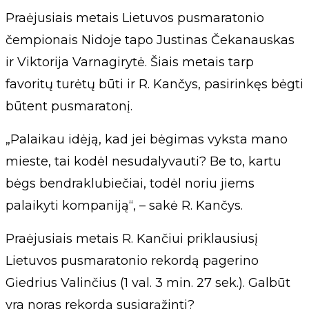
Praėjusiais metais Lietuvos pusmaratonio
čempionais Nidoje tapo Justinas Čekanauskas
ir Viktorija Varnagirytė. Šiais metais tarp
favoritų turėtų būti ir R. Kančys, pasirinkęs bėgti
būtent pusmaratonį.
„Palaikau idėją, kad jei bėgimas vyksta mano
mieste, tai kodėl nesudalyvauti? Be to, kartu
bėgs bendraklubiečiai, todėl noriu jiems
palaikyti kompaniją“, – sakė R. Kančys.
Praėjusiais metais R. Kančiui priklausiusį
Lietuvos pusmaratonio rekordą pagerino
Giedrius Valinčius (1 val. 3 min. 27 sek.). Galbūt
yra noras rekordą susigrąžinti?