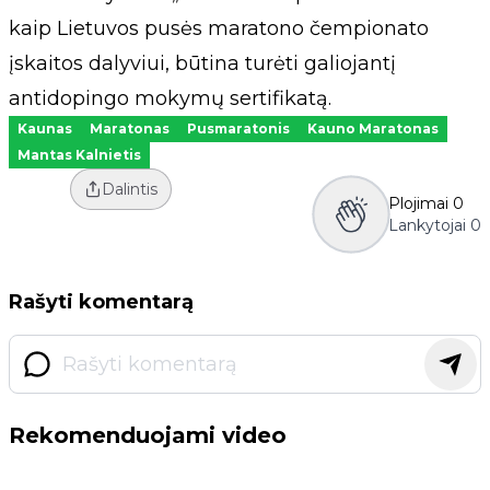
kaip Lietuvos pusės maratono čempionato
įskaitos dalyviui, būtina turėti galiojantį
antidopingo mokymų sertifikatą.
Kaunas
Maratonas
Pusmaratonis
Kauno Maratonas
Mantas Kalnietis
Dalintis
Plojimai
0
Lankytojai
0
Rašyti komentarą
Rekomenduojami video