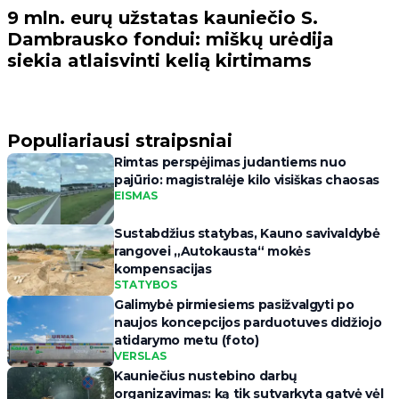
9 mln. eurų užstatas kauniečio S.
Dambrausko fondui: miškų urėdija
siekia atlaisvinti kelią kirtimams
Populiariausi straipsniai
Rimtas perspėjimas judantiems nuo
pajūrio: magistralėje kilo visiškas chaosas
EISMAS
Sustabdžius statybas, Kauno savivaldybė
rangovei „Autokausta“ mokės
kompensacijas
STATYBOS
Galimybė pirmiesiems pasižvalgyti po
naujos koncepcijos parduotuves didžiojo
atidarymo metu (foto)
VERSLAS
Kauniečius nustebino darbų
organizavimas: ką tik sutvarkyta gatvė vėl