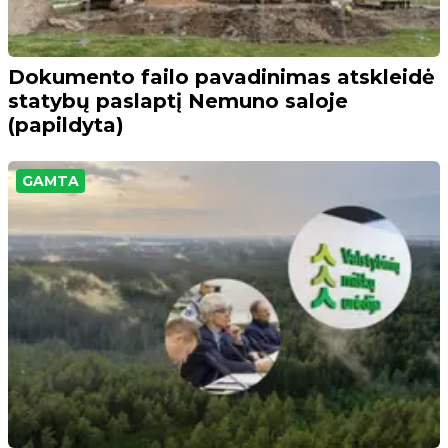
Dokumento failo pavadinimas atskleidė
statybų paslaptį Nemuno saloje
(papildyta)
GAMTA