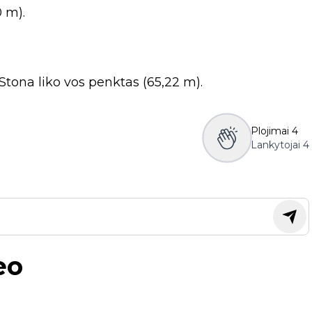
0 m).
tona liko vos penktas (65,22 m).
Plojimai
4
Lankytojai
4
eo