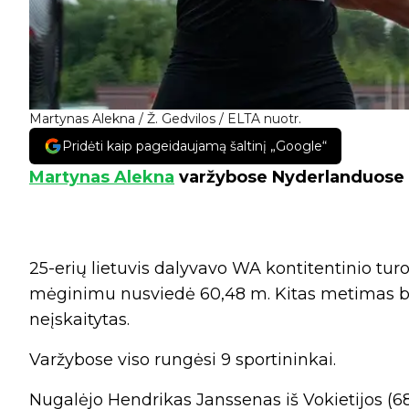
Martynas Alekna / Ž. Gedvilos / ELTA nuotr.
Pridėti kaip pageidaujamą šaltinį „Google“
Martynas Alekna
varžybose Nyderlanduose u
25-erių lietuvis dalyvavo WA kontitentinio tur
mėginimu nusviedė 60,48 m. Kitas metimas bu
neįskaitytas.
Varžybose viso rungėsi 9 sportininkai.
Nugalėjo Hendrikas Janssenas iš Vokietijos (68