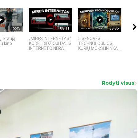
15:45
08:11
08:05
, kraują
„MIRĘS INTERNETAS“:
5 SENOVĖS
„Sost
ų kino
KODĖL DIDŽIOJI DALIS
TECHNOLOGIJOS,
įspū
INTERNETO NĖRA...
KURIŲ MOKSLININKAI...
fanta
Rodyti visus