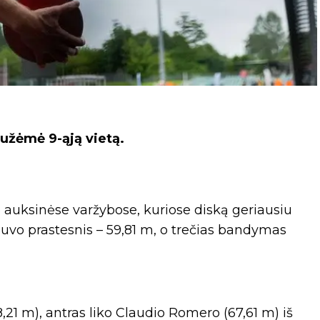
žėmė 9-ąją vietą.
o auksinėse varžybose, kuriose diską geriausiu
vo prastesnis – 59,81 m, o trečias bandymas
,21 m), antras liko Claudio Romero (67,61 m) iš