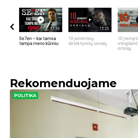
17:50
12:25
Se7en – kai tamsa
10 įsimintinų
10 įtemptų
tampa meno kūriniu
detektyvinių serialų
stingdanči
istorijų
Rekomenduojame
POLITIKA