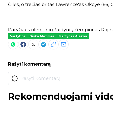
Čilės, o trečias britas Lawrence'as Okoye (66,1
Paryžiaus olimpinių žaidynių čempionas Roje S
Varžybos
Disko Metimas
Martynas Alekna
Rašyti komentarą
Rekomenduojami vid