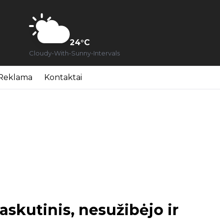
24
°C
Cloudy-With-Sunny-Intervals
Reklama
Kontaktai
askutinis, nesužibėjo ir