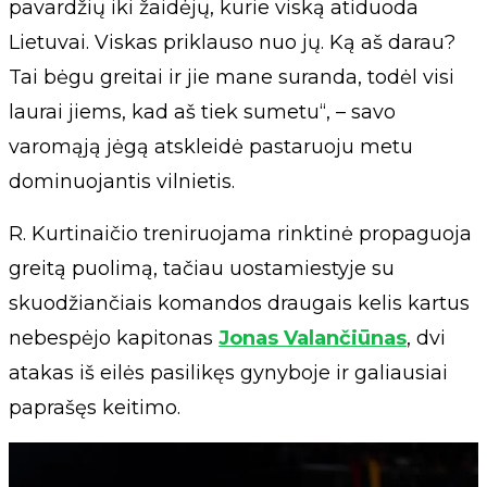
pavardžių iki žaidėjų, kurie viską atiduoda
Lietuvai. Viskas priklauso nuo jų. Ką aš darau?
Tai bėgu greitai ir jie mane suranda, todėl visi
laurai jiems, kad aš tiek sumetu“, – savo
varomąją jėgą atskleidė pastaruoju metu
dominuojantis vilnietis.
R. Kurtinaičio treniruojama rinktinė propaguoja
greitą puolimą, tačiau uostamiestyje su
skuodžiančiais komandos draugais kelis kartus
nebespėjo kapitonas
Jonas Valančiūnas
, dvi
atakas iš eilės pasilikęs gynyboje ir galiausiai
paprašęs keitimo.