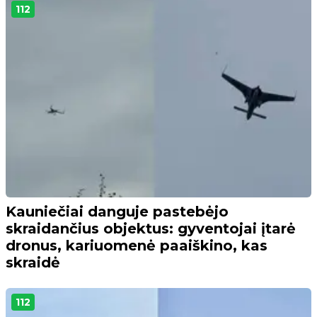
112
Kauniečiai danguje pastebėjo
skraidančius objektus: gyventojai įtarė
dronus, kariuomenė paaiškino, kas
skraidė
112