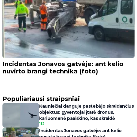
Incidentas Jonavos gatvėje: ant kelio
nuvirto brangi technika (foto)
Populiariausi straipsniai
Kauniečiai danguje pastebėjo skraidančius
objektus: gyventojai įtarė dronus,
kariuomenė paaiškino, kas skraidė
112
Incidentas Jonavos gatvėje: ant kelio
nuvirto brangi technika (foto)