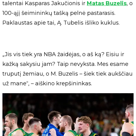
talentai Kasparas Jakučionis ir
Matas Buzelis
, o
100-ąjį šeimininkų tašką pelnė pastarasis.
Paklaustas apie tai, Ą. Tubelis išliko kuklus.
„Jis vis tiek yra NBA žaidėjas, o aš ką? Eisiu ir
kažką sakysiu jam? Taip nevyksta. Mes esame
truputį žemiau, o M. Buzelis – šiek tiek aukščiau
už mane“, – aiškino krepšininkas.