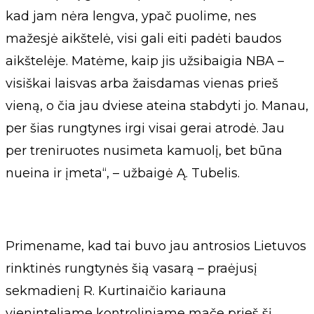
kad jam nėra lengva, ypač puolime, nes
mažesjė aikštelė, visi gali eiti padėti baudos
aikštelėje. Matėme, kaip jis užsibaigia NBA –
visiškai laisvas arba žaisdamas vienas prieš
vieną, o čia jau dviese ateina stabdyti jo. Manau,
per šias rungtynes irgi visai gerai atrodė. Jau
per treniruotes nusimeta kamuolį, bet būna
nueina ir įmeta“, – užbaigė Ą. Tubelis.
Primename, kad tai buvo jau antrosios Lietuvos
rinktinės rungtynės šią vasarą – praėjusį
sekmadienį R. Kurtinaičio kariauna
vieninteliame kontroliniame mače prieš šį