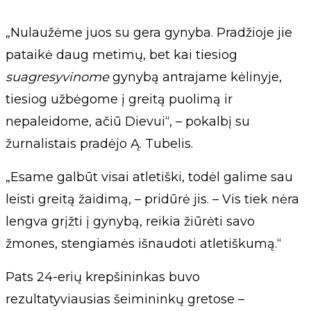
„Nulaužėme juos su gera gynyba. Pradžioje jie
pataikė daug metimų, bet kai tiesiog
suagresyvinome
gynybą antrajame kėlinyje,
tiesiog užbėgome į greitą puolimą ir
nepaleidome, ačiū Dievui“, – pokalbį su
žurnalistais pradėjo Ą. Tubelis.
„Esame galbūt visai atletiški, todėl galime sau
leisti greitą žaidimą, – pridūrė jis. – Vis tiek nėra
lengva grįžti į gynybą, reikia žiūrėti savo
žmones, stengiamės išnaudoti atletiškumą.“
Pats 24-erių krepšininkas buvo
rezultatyviausias šeimininkų gretose –