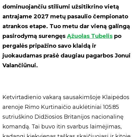
dominuojančiu stiliumi užsitikrino vietą
antrajame 2027 metų pasaulio čempionato
atrankos etape. Tuo metu dar vieną galingą
pasirodymą surengęs
Ąžuolas Tubelis
po
pergalės pripažino savo klaidą ir
juokaudamas prašė daugiau pagarbos Jonui
Valančiūnui.
Ketvirtadienio vakarą sausakimšoje Klaipėdos
arenoje Rimo Kurtinaičio auklėtiniai 105:85
sutriuškino Didžiosios Britanijos nacionalinę
komandą. Tai buvo itin svarbus laimėjimas,
kadangi kiekvienas taškas skaičiuojasi ir kitoje