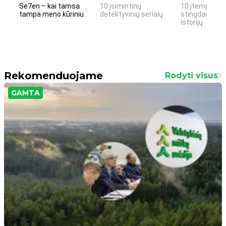
Se7en – kai tamsa
10 įsimintinų
10 įtemptų, k
tampa meno kūriniu
detektyvinių serialų
stingdančių k
istorijų
Rekomenduojame
Rodyti visus
GAMTA