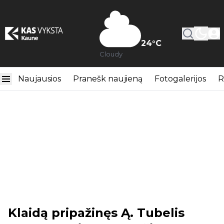
24
°C
Cloudy
Naujausios
Pranešk naujieną
Fotogalerijos
R
Klaidą pripažinęs Ą. Tubelis