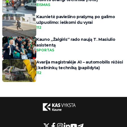
EISMAS
Kaunietė paviešino prašymą po galimo
užpuolimo: ieškomi du vyrai
112
Kauno „Žalgiris“ rado naują T. Masiulio
asistentą
SPORTAS
Avarija magistralėje A1 – automobilis rėžėsi
į kelininkų techniką (papildyta)
112