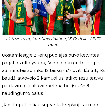
Lietuvos vyrų krepšinio rinktinė / Ž. Gedvilos / ELTA
nuotr.
Uostamiestyje 21-erių puolėjas buvo ketvirtas
pagal rezultatyvumą šeimininkų gretose – per
23 minutes surinko 12 taškų (4/7 dvit., 1/3 trit., 1/2
baud.), atkovojo 2 kamuolius, atliko rezultatyvų
perdavimą, blokavo metimą bei įsirašė 8
naudingumo balus.
„Kas truputį giliau supranta krepšinį, tai mato,