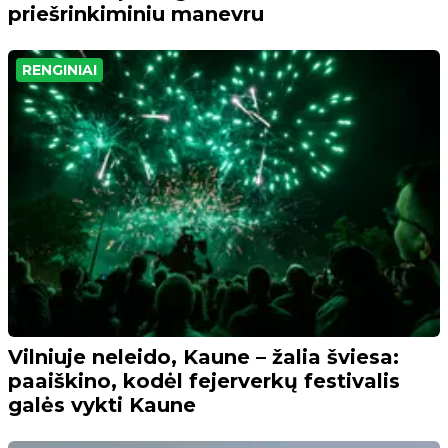
priešrinkiminiu manevru
RENGINIAI
Vilniuje neleido, Kaune – žalia šviesa:
paaiškino, kodėl fejerverkų festivalis
galės vykti Kaune