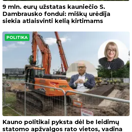
9 mln. eurų užstatas kauniečio S.
Dambrausko fondui: miškų urėdija
siekia atlaisvinti kelią kirtimams
POLITIKA
Kauno politikai pyksta dėl be leidimų
statomo apžvalgos rato vietos, vadina