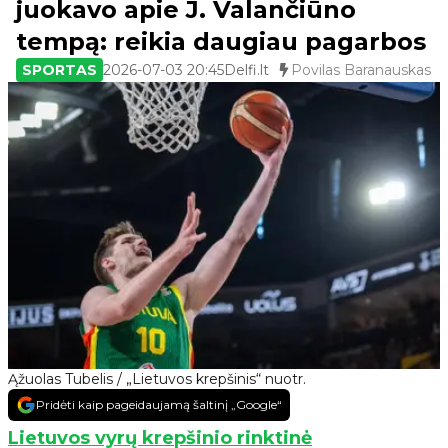
juokavo apie J. Valančiūno
tempą: reikia daugiau pagarbos
SPORTAS
2026-07-03 20:45
Delfi.lt
Povilas Baranauskas
Ąžuolas Tubelis / „Lietuvos krepšinis“ nuotr.
Pridėti kaip pageidaujamą šaltinį „Google“
Lietuvos vyrų krepšinio rinktinė