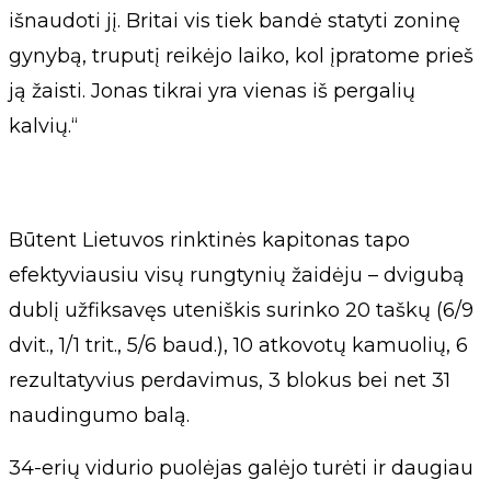
išnaudoti jį. Britai vis tiek bandė statyti zoninę
gynybą, truputį reikėjo laiko, kol įpratome prieš
ją žaisti. Jonas tikrai yra vienas iš pergalių
kalvių.“
Būtent Lietuvos rinktinės kapitonas tapo
efektyviausiu visų rungtynių žaidėju – dvigubą
dublį užfiksavęs uteniškis surinko 20 taškų (6/9
dvit., 1/1 trit., 5/6 baud.), 10 atkovotų kamuolių, 6
rezultatyvius perdavimus, 3 blokus bei net 31
naudingumo balą.
34-erių vidurio puolėjas galėjo turėti ir daugiau