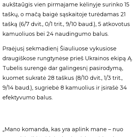
aukštaūgis vien pirmajame kėlinyje surinko 15
taškų, o mačą baigė sąskaitoje turėdamas 21
tašką (6/7 dvit., 0/1 trit., 9/10 baud.), 5 atkovotus
kamuoliuos bei 24 naudingumo balus.
Praėjusį sekmadienį Šiauliuose vykusiose
draugiškose rungtynėse prieš Ukrainos ekipą Ą.
Tubelis surengė dar galingesnį pasirodymą,
kuomet sukratė 28 taškus (8/10 dvit., 1/3 trit.,
9/14 baud.), sugriebė 8 kamuolius ir įsirašė 34
efektyvumo balus.
„Mano komanda, kas yra aplink mane – nuo