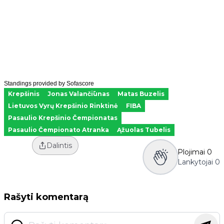
Standings provided by
Sofascore
Krepšinis
Jonas Valančiūnas
Matas Buzelis
Lietuvos Vyrų Krepšinio Rinktinė
FIBA
Pasaulio Krepšinio Čempionatas
Pasaulio Čempionato Atranka
Ąžuolas Tubelis
Dalintis
Plojimai
0
Lankytojai
0
Rašyti komentarą