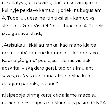
rezultatyvių perdavimų, tačiau ketvirtajame
kėlinyje perdavė kamuolį į priekį nubėgusiam
Ą. Tubeliui, tiesa, ne itin tiksliai – kamuolys
skriejo į užribį. Vis dėl šioje situacijoje Ą. Tubelis
įžvelgė savo klaidą.
„Atsisukau, iškėliau ranką, kad mano klaida,
nes nepribėgau prie kamuolio, – komentavo
Kauno „Žalgirio“ puolėjas. – Jonas vis tiek
apskritai viską daro gerai, tad prisiimu ant
savęs, o aš vis dar jaunas. Man reikia kuo
daugiau pamokų iš Jono.“
Klaipėdoje pirmą kartą oficialiame mače su
nacionalinės ekipos marškinėliais pasirodė NBA