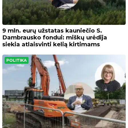
9 mln. eurų užstatas kauniečio S.
Dambrausko fondui: miškų urėdija
siekia atlaisvinti kelią kirtimams
POLITIKA