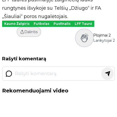
rungtynės išvykoje su Telšių „Džiugo“ ir FA
„Šiauliai“ poros nugalėtojais.
Kauno Žalgiris
Futbolas
Pusfinalis
LFF Taurė
Dalintis
Plojimai
2
Lankytojai
2
Rašyti komentarą
Rekomenduojami video