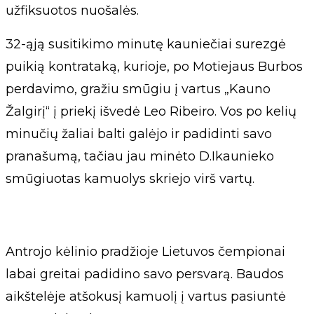
užfiksuotos nuošalės.
32-ąją susitikimo minutę kauniečiai surezgė
puikią kontrataką, kurioje, po Motiejaus Burbos
perdavimo, gražiu smūgiu į vartus „Kauno
Žalgirį“ į priekį išvedė Leo Ribeiro. Vos po kelių
minučių žaliai balti galėjo ir padidinti savo
pranašumą, tačiau jau minėto D.Ikaunieko
smūgiuotas kamuolys skriejo virš vartų.
Antrojo kėlinio pradžioje Lietuvos čempionai
labai greitai padidino savo persvarą. Baudos
aikštelėje atšokusį kamuolį į vartus pasiuntė