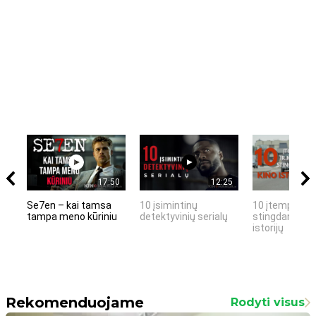
17:50
12:25
Se7en – kai tamsa
10 įsimintinų
10 įtemptų, k
tampa meno kūriniu
detektyvinių serialų
stingdančių k
istorijų
Rekomenduojame
Rodyti visus