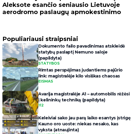
Aleksote esančio seniausio Lietuvoje
aerodromo paslaugų apmokestinimo
Populiariausi straipsniai
Dokumento failo pavadinimas atskleidė
statybų paslaptį Nemuno saloje
(papildyta)
STATYBOS
Rimtas perspėjimas judantiems pajūrio
link: magistralėje kilo visiškas chaosas
EISMAS
Avarija magistralėje A1 – automobilis rėžėsi
į kelininkų techniką (papildyta)
112
Keleiviai sako jau parą laiko esantys įstrigę
Kauno oro uoste: niekas nesako, kas
vyksta (atnaujinta)