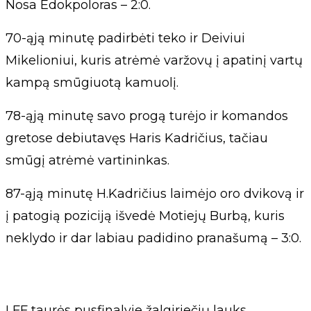
Nosa Edokpoloras – 2:0.
70-ąją minutę padirbėti teko ir Deiviui
Mikelioniui, kuris atrėmė varžovų į apatinį vartų
kampą smūgiuotą kamuolį.
78-ąją minutę savo progą turėjo ir komandos
gretose debiutavęs Haris Kadričius, tačiau
smūgį atrėmė vartininkas.
87-ąją minutę H.Kadričius laimėjo oro dvikovą ir
į patogią poziciją išvedė Motiejų Burbą, kuris
neklydo ir dar labiau padidino pranašumą – 3:0.
LFF taurės pusfinalyje žalgiriečių lauks