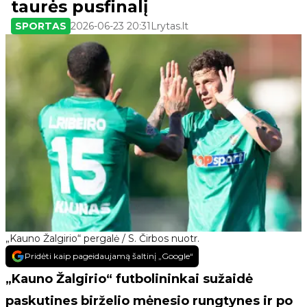
taurės pusfinalį
SPORTAS
2026-06-23 20:31
Lrytas.lt
„Kauno Žalgirio“ pergalė / S. Čirbos nuotr.
Pridėti kaip pageidaujamą šaltinį „Google“
„Kauno Žalgirio“ futbolininkai sužaidė
paskutines birželio mėnesio rungtynes ir po