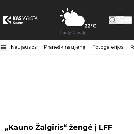
22
°C
Partly-Cloudy
Naujausios
Pranešk naujieną
Fotogalerijos
R
„Kauno Žalgiris“ žengė į LFF