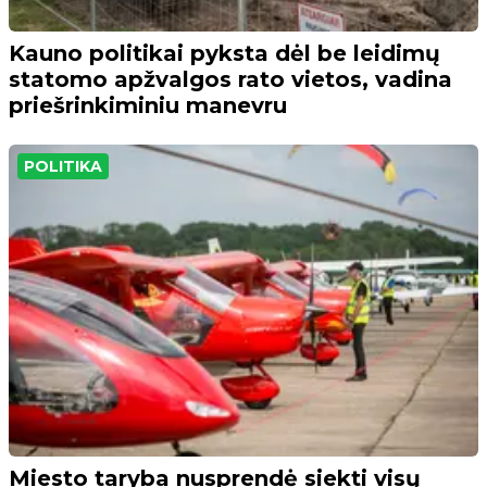
Kauno politikai pyksta dėl be leidimų
statomo apžvalgos rato vietos, vadina
priešrinkiminiu manevru
POLITIKA
Miesto taryba nusprendė siekti visų