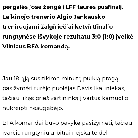
pergalės jose žengė į LFF taurės pusfinalį.
Laikinojo trenerio Algio Jankausko
treniruojami žalgiriečiai ketvirtfinalio
rungtynėse išvykoje rezultatu 3:0 (1:0) įveikė
Vilniaus BFA komandą.
Jau 18-ąją susitikimo minutę puikią progą
pasižymėti turėjo puolėjas Davis Ikauniekas,
tačiau likęs prieš vartininką į vartus kamuolio
nukreipti nesugebėjo.
BFA komandai buvo pavykę pasižymėti, tačiau
įvarčio rungtynių arbitrai neįskaitė dėl