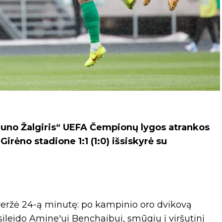
uno Žalgiris“ UEFA Čempionų lygos atrankos
rėno stadione 1:1 (1:0) išsiskyrė su
iveržė 24-ą minutę: po kampinio oro dvikovą
ileido Amine'ui Benchaibui, smūgiu į viršutinį