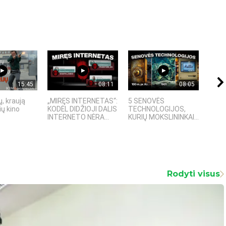
15:45
08:11
08:05
, kraują
„MIRĘS INTERNETAS“:
5 SENOVĖS
„Sost
ų kino
KODĖL DIDŽIOJI DALIS
TECHNOLOGIJOS,
įspū
INTERNETO NĖRA...
KURIŲ MOKSLININKAI...
fanta
Rodyti visus