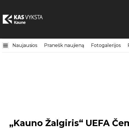
Naujausios
Pranešk naujieną
Fotogalerijos
„Kauno Žalgiris“ UEFA Če