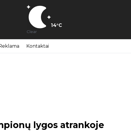
14
°C
Clear
Reklama
Kontaktai
mpionų lygos atrankoje