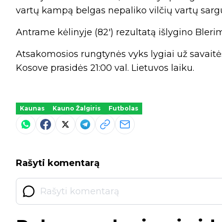
vartų kampą belgas nepaliko vilčių vartų sargu
Antrame kėlinyje (82') rezultatą išlygino Bleri
Atsakomosios rungtynės vyks lygiai už savaitės
Kosove prasidės 21:00 val. Lietuvos laiku.
Kaunas
Kauno Žalgiris
Futbolas
Rašyti komentarą