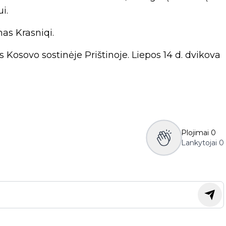
i.
mas Krasniqi.
 Kosovo sostinėje Prištinoje. Liepos 14 d. dvikova
Plojimai
0
Lankytojai
0