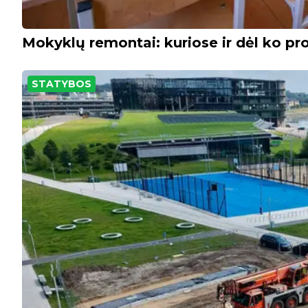
Mokyklų remontai: kuriose ir dėl ko pro
STATYBOS