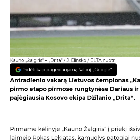
Kauno „Žalgiris“ – „Drita“ / J. Elinsko / ELTA nuotr.
Pridėti kaip pageidaujamą šaltinį „Google“
Antradienio vakarą Lietuvos čempionas „Ka
pirmo etapo pirmose rungtynėse Dariaus ir Gi
pajėgiausia Kosovo ekipa Džilanio „Drita“.
Pirmame kėlinyje „Kauno Žalgiris“ į priekį išs
laimėjo Rokas Lekiatas, kamuolys patogiai nus