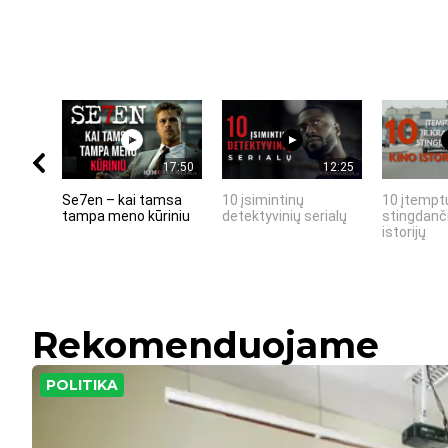
17:50
12:25
Se7en – kai tamsa
10 įsimintinų
10 įtemptų
tampa meno kūriniu
detektyvinių serialų
stingdanči
istorijų
Rekomenduojame
POLITIKA