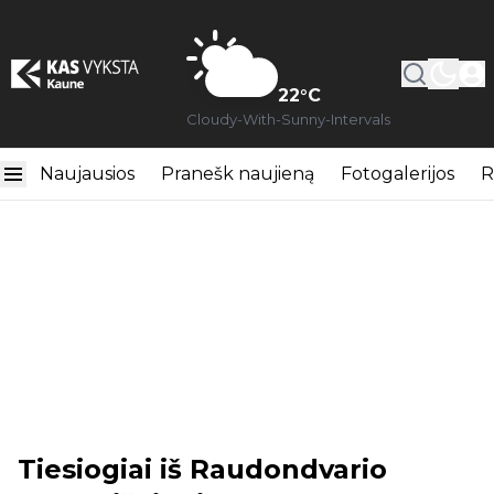
22
°C
Cloudy-With-Sunny-Intervals
Naujausios
Pranešk naujieną
Fotogalerijos
R
Tiesiogiai iš Raudondvario