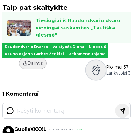
Taip pat skaitykite
Tiesiogiai iš Raudondvario dvaro:
vieningai suskambės „Tautiška
giesmė“
Raudondvario Dvaras
Valstybės Diena
Liepos 6
Kauno Rajono Garbės Ženklai
Rekomenduojame
Dalintis
Plojimai
37
Lankytojai
3
1 Komentarai
GuolisXXXXL
2026-07-07 kl. 8:50
+
38