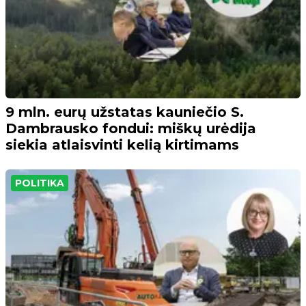
9 mln. eurų užstatas kauniečio S.
Dambrausko fondui: miškų urėdija
siekia atlaisvinti kelią kirtimams
POLITIKA