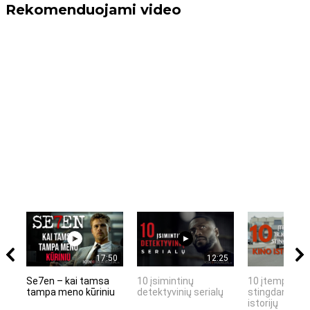
Rekomenduojami video
17:50
12:25
Se7en – kai tamsa
10 įsimintinų
10 įtemptų, k
tampa meno kūriniu
detektyvinių serialų
stingdančių k
istorijų