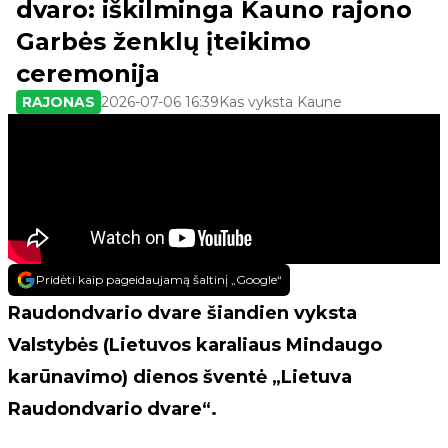
dvaro: iškilminga Kauno rajono
Garbės ženklų įteikimo
ceremonija
RAJONAS
2026-07-06 16:39
Kas vyksta Kaune
Pridėti kaip pageidaujamą šaltinį „Google“
Raudondvario dvare šiandien vyksta
Valstybės (Lietuvos karaliaus Mindaugo
karūnavimo) dienos šventė „Lietuva
Raudondvario dvare“.