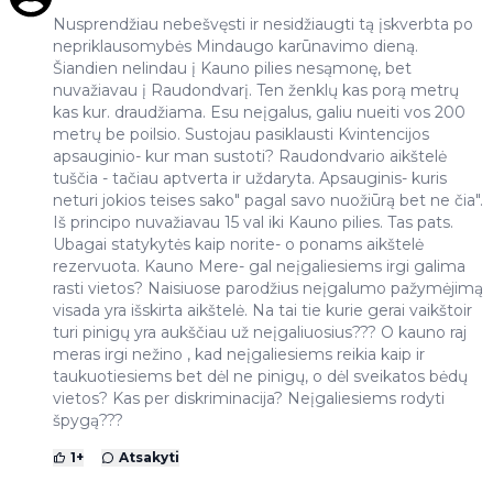
Nusprendžiau nebešvęsti ir nesidžiaugti tą įskverbta po
nepriklausomybės Mindaugo karūnavimo dieną.
Šiandien nelindau į Kauno pilies nesąmonę, bet
nuvažiavau į Raudondvarį. Ten ženklų kas porą metrų
kas kur. draudžiama. Esu neįgalus, galiu nueiti vos 200
metrų be poilsio. Sustojau pasiklausti Kvintencijos
apsauginio- kur man sustoti? Raudondvario aikštelė
tuščia - tačiau aptverta ir uždaryta. Apsauginis- kuris
neturi jokios teises sako" pagal savo nuožiūrą bet ne čia".
Iš principo nuvažiavau 15 val iki Kauno pilies. Tas pats.
Ubagai statykytės kaip norite- o ponams aikštelė
rezervuota. Kauno Mere- gal neįgaliesiems irgi galima
rasti vietos? Naisiuose parodžius neįgalumo pažymėjimą
visada yra išskirta aikštelė. Na tai tie kurie gerai vaikštoir
turi pinigų yra aukščiau už neįgaliuosius??? O kauno raj
meras irgi nežino , kad neįgaliesiems reikia kaip ir
taukuotiesiems bet dėl ne pinigų, o dėl sveikatos bėdų
vietos? Kas per diskriminacija? Neįgaliesiems rodyti
špygą???
1
+
Atsakyti