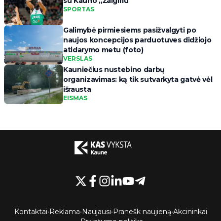
su Kauno „Žalgiriu“
SPORTAS
Galimybė pirmiesiems pasižvalgyti po
naujos koncepcijos parduotuves didžiojo
atidarymo metu (foto)
VERSLAS
Kauniečius nustebino darbų
organizavimas: ką tik sutvarkyta gatvė vėl
išrausta
EISMAS
Kontaktai
•
Reklama
•
Naujausi
•
Pranešk naujieną
•
Akcininkai