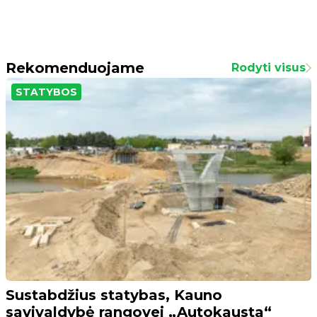
Rekomenduojame
Rodyti visus
STATYBOS
Sustabdžius statybas, Kauno
savivaldybė rangovei „Autokausta“