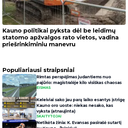
Kauno politikai pyksta dėl be leidimų
statomo apžvalgos rato vietos, vadina
priešrinkiminiu manevru
Populiariausi straipsniai
Rimtas perspėjimas judantiems nuo
pajūrio: magistralėje kilo visiškas chaosas
EISMAS
Keleiviai sako jau parą laiko esantys įstrigę
Kauno oro uoste: niekas nesako, kas
vyksta (atnaujinta)
SKAITYTOJAI
Netikėta žinia: K. Evansas pasirašė sutartį