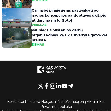
Galimybė pirmiesiems pasižvalgyti po
naujos koncepcijos parduotuves didžiojo
atidarymo metu (foto)
VERSLAS
Kauniečius nustebino darbų
organizavimas: ką tik sutvarkyta gatvė vėl
išrausta
EISMAS
Kontaktai
•
Reklama
•
Naujausi
•
Pranešk naujieną
•
Akcininkai
•
Privatumo politika