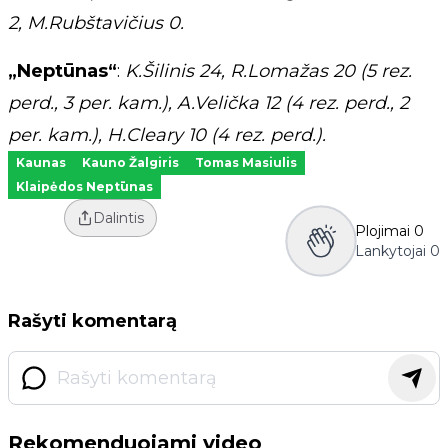
2, M.Rubštavičius 0.
„Neptūnas“
:
K.Šilinis 24, R.Lomažas 20 (5 rez.
perd., 3 per. kam.), A.Velička 12 (4 rez. perd., 2
per. kam.), H.Cleary 10 (4 rez. perd.).
Kaunas
Kauno Žalgiris
Tomas Masiulis
Klaipėdos Neptūnas
Dalintis
Plojimai
0
Lankytojai
0
Rašyti komentarą
Rekomenduojami video