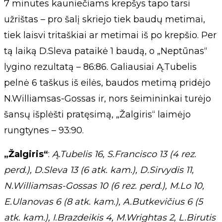
7 minutes kauniečiams krepšys tapo tarsi
užrištas – pro šalį skriejo tiek baudų metimai,
tiek laisvi tritaškiai ar metimai iš po krepšio. Per
tą laiką D.Sleva pataikė 1 baudą, o „Neptūnas“
lygino rezultatą – 86:86. Galiausiai Ą.Tubelis
pelnė 6 taškus iš eilės, baudos metimą pridėjo
N.Williamsas-Gossas ir, nors šeimininkai turėjo
šansų išplėšti pratęsimą, „Žalgiris“ laimėjo
rungtynes – 93:90.
„Žalgiris“
:
Ą.Tubelis 16, S.Francisco 13 (4 rez.
perd.), D.Sleva 13 (6 atk. kam.), D.Sirvydis 11,
N.Williamsas-Gossas 10 (6 rez. perd.), M.Lo 10,
E.Ulanovas 6 (8 atk. kam.), A.Butkevičius 6 (5
atk. kam.), I.Brazdeikis 4, M.Wrightas 2, L.Birutis