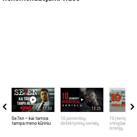
17:50
12:25
Se7en – kai tamsa
10 įsimintinų
10 įtemptų, k
tampa meno kūriniu
detektyvinių serialų
stingdančių k
istorijų