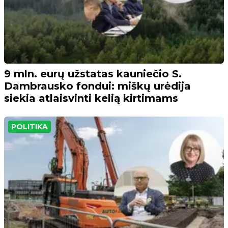
9 mln. eurų užstatas kauniečio S.
Dambrausko fondui: miškų urėdija
siekia atlaisvinti kelią kirtimams
POLITIKA