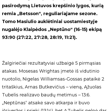
pasirodymą Lietuvos krepšinio lygos, kurią
remia „Betsson“, reguliariajame sezone.
Tomo Masiulio auklėtiniai uostamiestyje
nugalėjo Klaipėdos „Neptūno“ (16-15) ekipą
93:90 (27:22, 27:28, 28:19, 11:21).
Žalgiriečiai rezultatyviai užbaigė 5 pirmąsias
atakas. Mosesas Wrightas įmetė iš vidutinio
nuotolio, Nigelas Williamsas-Gossas pataikė 2
tritaškius, Arnas Butkevičius – vieną, Ąžuolas
Tubelis realizavo baudų metimus – 13:6.
„Neptūnas“ atsakė savo atkarpa ir buvo
išsiveržęs į priekį (13:14), bet Ą.Tubelis pelnė dar