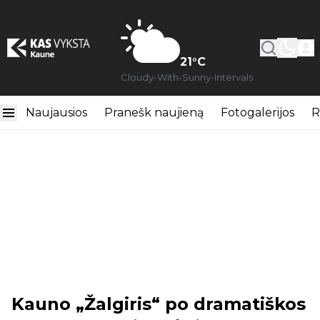
21
°C
Cloudy-With-Sunny-Intervals
Naujausios
Pranešk naujieną
Fotogalerijos
R
Kauno „Žalgiris“ po dramatiškos