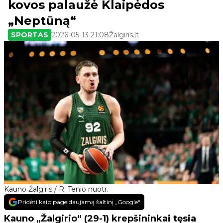
kovos palaužė Klaipėdos
„Neptūną“
SPORTAS
2026-05-13 21:08
Žalgiris.lt
Kauno Žalgiris / R. Tenio nuotr.
Pridėti kaip pageidaujamą šaltinį „Google“
Kauno „Žalgirio“ (29-1) krepšininkai tęsia