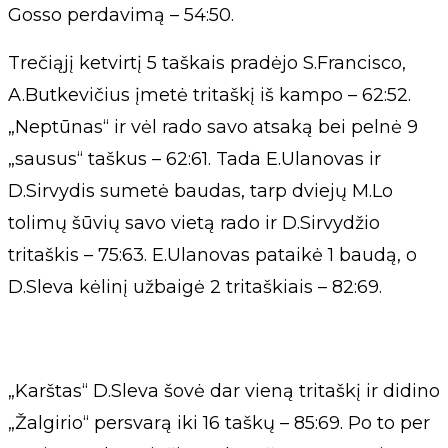
Gosso perdavimą – 54:50.
Trečiąjį ketvirtį 5 taškais pradėjo S.Francisco,
A.Butkevičius įmetė tritaškį iš kampo – 62:52.
„Neptūnas“ ir vėl rado savo atsaką bei pelnė 9
„sausus“ taškus – 62:61. Tada E.Ulanovas ir
D.Sirvydis sumetė baudas, tarp dviejų M.Lo
tolimų šūvių savo vietą rado ir D.Sirvydžio
tritaškis – 75:63. E.Ulanovas pataikė 1 baudą, o
D.Sleva kėlinį užbaigė 2 tritaškiais – 82:69.
„Karštas“ D.Sleva šovė dar vieną tritaškį ir didino
„Žalgirio“ persvarą iki 16 taškų – 85:69. Po to per