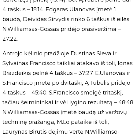
4 taškus – 18:14. Edgaras Ulanovas įmetė 1
baudą, Deividas Sirvydis rinko 6 taškus iš eilės,
N.Williamsas-Gossas pridėjo prasiveržimą –
27:22.
Antrojo kėlinio pradžioje Dustinas Sleva ir
Sylvainas Francisco taikliai atakavo iš toli, Ignas
Brazdeikis pelnė 4 taškus – 37:27. E.Ulanovas ir
S.Francisco įmetė po dvitaškį, Ą.Tubelis pridėjo
4 taškus – 45:40. S.Francisco smeigė tritaškį,
tačiau šeimininkai ir vėl lygino rezultatą – 48:48.
N.Williamsas-Gossas įmetė baudą už varžovų
techninę pražanga, M.Lo pataikė iš toli,
Laurynas Birutis dėjimu vertė N.Williamso-