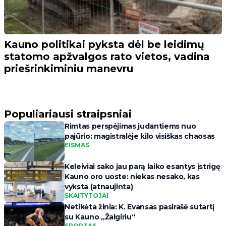
Kauno politikai pyksta dėl be leidimų
statomo apžvalgos rato vietos, vadina
priešrinkiminiu manevru
Populiariausi straipsniai
Rimtas perspėjimas judantiems nuo
pajūrio: magistralėje kilo visiškas chaosas
EISMAS
Keleiviai sako jau parą laiko esantys įstrigę
Kauno oro uoste: niekas nesako, kas
vyksta (atnaujinta)
SKAITYTOJAI
Netikėta žinia: K. Evansas pasirašė sutartį
su Kauno „Žalgiriu“
SPORTAS