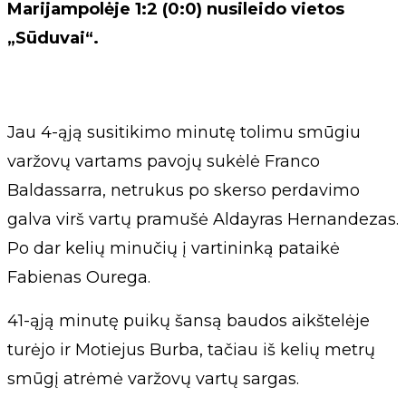
Marijampolėje 1:2 (0:0) nusileido vietos
„Sūduvai“.
Jau 4-ąją susitikimo minutę tolimu smūgiu
varžovų vartams pavojų sukėlė Franco
Baldassarra, netrukus po skerso perdavimo
galva virš vartų pramušė Aldayras Hernandezas.
Po dar kelių minučių į vartininką pataikė
Fabienas Ourega.
41-ąją minutę puikų šansą baudos aikštelėje
turėjo ir Motiejus Burba, tačiau iš kelių metrų
smūgį atrėmė varžovų vartų sargas.