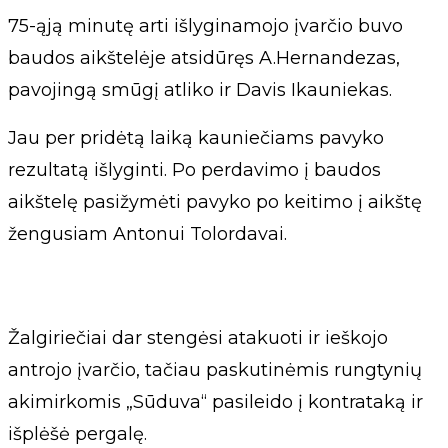
75-ąją minutę arti išlyginamojo įvarčio buvo
baudos aikštelėje atsidūręs A.Hernandezas,
pavojingą smūgį atliko ir Davis Ikauniekas.
Jau per pridėtą laiką kauniečiams pavyko
rezultatą išlyginti. Po perdavimo į baudos
aikštelę pasižymėti pavyko po keitimo į aikštę
žengusiam Antonui Tolordavai.
Žalgiriečiai dar stengėsi atakuoti ir ieškojo
antrojo įvarčio, tačiau paskutinėmis rungtynių
akimirkomis „Sūduva“ pasileido į kontrataką ir
išplėšė pergalę.