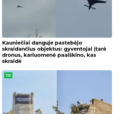
Kauniečiai danguje pastebėjo
skraidančius objektus: gyventojai įtarė
dronus, kariuomenė paaiškino, kas
skraidė
112