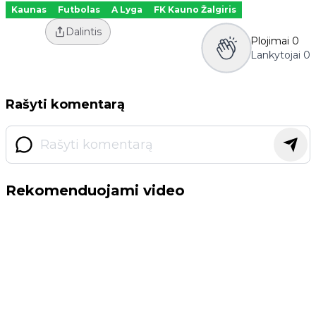
Kaunas
Futbolas
A Lyga
FK Kauno Žalgiris
Dalintis
Plojimai
0
Lankytojai
0
Rašyti komentarą
Rekomenduojami video