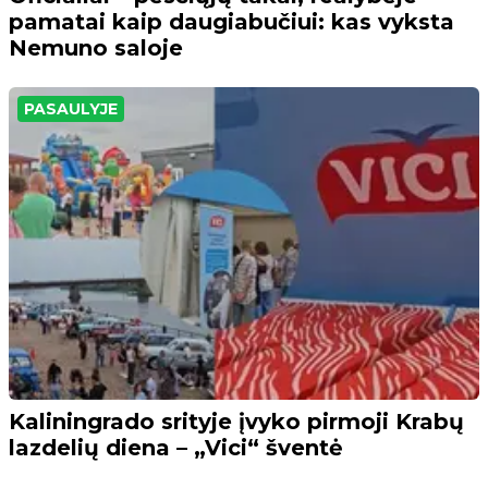
pamatai kaip daugiabučiui: kas vyksta
Nemuno saloje
PASAULYJE
Kaliningrado srityje įvyko pirmoji Krabų
lazdelių diena – „Vici“ šventė