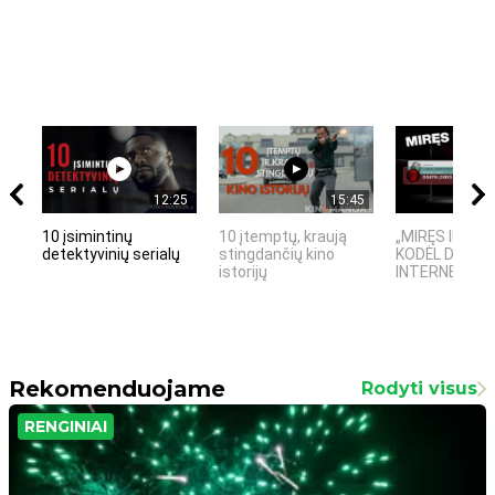
12:25
15:45
10 įsimintinų
10 įtemptų, kraują
„MIRĘS INTER
detektyvinių serialų
stingdančių kino
KODĖL DIDŽIOJ
istorijų
INTERNETO NĖ
Rekomenduojame
Rodyti visus
RENGINIAI