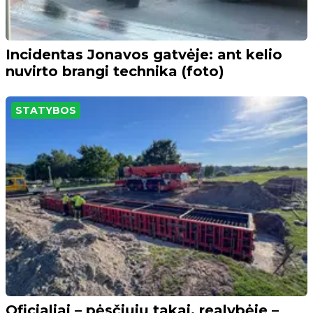
Incidentas Jonavos gatvėje: ant kelio
nuvirto brangi technika (foto)
STATYBOS
Oficialiai – pėsčiųjų takai, realybėje –