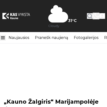
31
°C
Cloudy
Naujausios
Pranešk naujieną
Fotogalerijos
R
„Kauno Žalgiris“ Marijampolėje