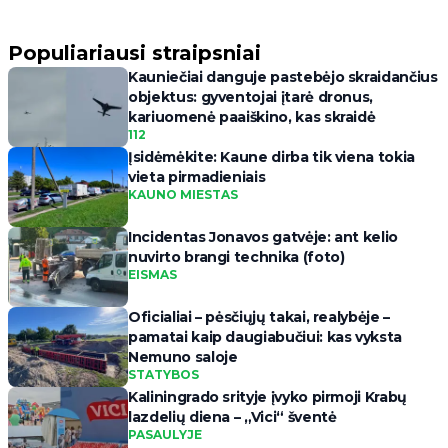
Populiariausi straipsniai
Kauniečiai danguje pastebėjo skraidančius
objektus: gyventojai įtarė dronus,
kariuomenė paaiškino, kas skraidė
112
Įsidėmėkite: Kaune dirba tik viena tokia
vieta pirmadieniais
KAUNO MIESTAS
Incidentas Jonavos gatvėje: ant kelio
nuvirto brangi technika (foto)
EISMAS
Oficialiai – pėsčiųjų takai, realybėje –
pamatai kaip daugiabučiui: kas vyksta
Nemuno saloje
STATYBOS
Kaliningrado srityje įvyko pirmoji Krabų
lazdelių diena – „Vici“ šventė
PASAULYJE