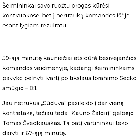
Šeimininkai savo ruožtu progas kūrėsi
kontratakose, bet į pertrauką komandos išėjo
esant lygiam rezultatui.
59-ąją minutę kauniečiai atsidūrė besivejančios
komandos vaidmenyje, kadangi šeimininkams
pavyko pelnyti įvartį po tikslaus Ibrahimo Secko
smūgio – 0:1.
Jau netrukus „Sūduva“ pasileido į dar vieną
kontrataką, tačiau tada „Kauno Žalgirį“ gelbėjo
Tomas Švedkauskas. Tą patį vartininkui teko
daryti ir 67-ąją minutę.