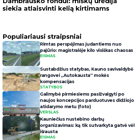
Dambrausko fondui: miškų urėdija
siekia atlaisvinti kelią kirtimams
Populiariausi straipsniai
Rimtas perspėjimas judantiems nuo
pajūrio: magistralėje kilo visiškas chaosas
EISMAS
Sustabdžius statybas, Kauno savivaldybė
rangovei „Autokausta“ mokės
kompensacijas
STATYBOS
Galimybė pirmiesiems pasižvalgyti po
naujos koncepcijos parduotuves didžiojo
atidarymo metu (foto)
VERSLAS
Kauniečius nustebino darbų
organizavimas: ką tik sutvarkyta gatvė vėl
išrausta
EISMAS