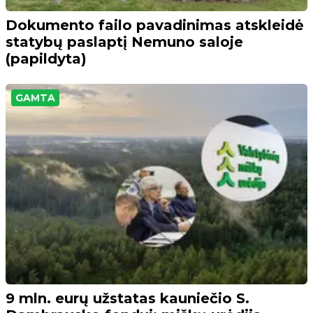
Dokumento failo pavadinimas atskleidė
statybų paslaptį Nemuno saloje
(papildyta)
GAMTA
9 mln. eurų užstatas kauniečio S.