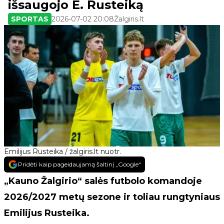
išsaugojo E. Rusteiką
SPORTAS
2026-07-02 20:08
Žalgiris.lt
Emilijus Rusteika / žalgiris.lt nuotr.
Pridėti kaip pageidaujamą šaltinį „Google“
„Kauno Žalgirio“ salės futbolo komandoje
2026/2027 metų sezone ir toliau rungtyniaus
Emilijus Rusteika.