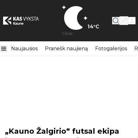
14
°C
Clear
Naujausios
Pranešk naujieną
Fotogalerijos
R
„Kauno Žalgirio“ futsal ekipa