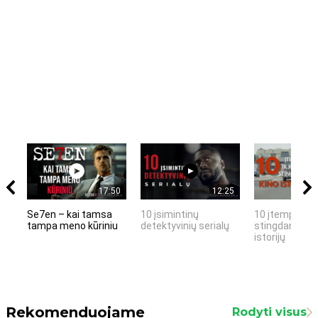
17:50
12:25
Se7en – kai tamsa
10 įsimintinų
10 įtemptų, k
tampa meno kūriniu
detektyvinių serialų
stingdančių k
istorijų
Rekomenduojame
Rodyti visus