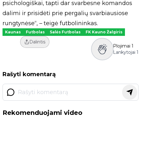
psichologiškai, tapti dar svarbesne komandos
dalimi ir prisidėti prie pergalių svarbiausiose
rungtynėse“, – teigė futbolininkas.
Kaunas
Futbolas
Salės Futbolas
FK Kauno Žalgiris
Dalintis
Plojimai
1
Lankytojai
1
Rašyti komentarą
Rekomenduojami video