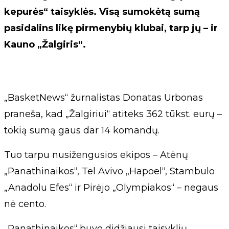
kepurės“ taisyklės. Visą sumokėtą sumą
pasidalins likę pirmenybių klubai, tarp jų – ir
Kauno „Žalgiris“.
„BasketNews“ žurnalistas Donatas Urbonas
praneša, kad „Žalgiriui“ atiteks 362 tūkst. eurų –
tokią sumą gaus dar 14 komandų.
Tuo tarpu nusižengusios ekipos – Atėnų
„Panathinaikos“, Tel Avivo „Hapoel“, Stambulo
„Anadolu Efes“ ir Pirėjo „Olympiakos“ – negaus
nė cento.
„Panathinaikos“ buvo didžiausi taisyklių