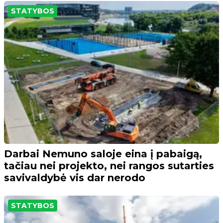
STATYBOS
Darbai Nemuno saloje eina į pabaigą,
tačiau nei projekto, nei rangos sutarties
savivaldybė vis dar nerodo
STATYBOS