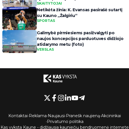
SKAITYTOJAI
Netikėta žinia: K. Evansas pasirašė sutartį
su Kauno „Žalgiriu“
SPORTAS
Galimybė pirmiesiems pasižvalgyti po
naujos koncepcijos parduotuves didžiojo
atidarymo metu (foto)
VERSLAS
Kontaktai
•
Reklama
•
Naujausi
•
Pranešk naujieną
•
Akcininkai
•
Privatumo politika
Kas vyksta Kaune - didžiausia kauniečių bendruomenė internete