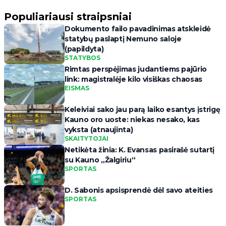
Populiariausi straipsniai
Dokumento failo pavadinimas atskleidė
statybų paslaptį Nemuno saloje
(papildyta)
STATYBOS
Rimtas perspėjimas judantiems pajūrio
link: magistralėje kilo visiškas chaosas
EISMAS
Keleiviai sako jau parą laiko esantys įstrigę
Kauno oro uoste: niekas nesako, kas
vyksta (atnaujinta)
SKAITYTOJAI
Netikėta žinia: K. Evansas pasirašė sutartį
su Kauno „Žalgiriu“
SPORTAS
D. Sabonis apsisprendė dėl savo ateities
SPORTAS