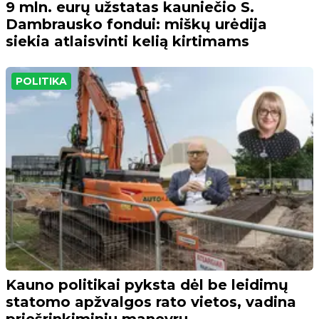
9 mln. eurų užstatas kauniečio S.
Dambrausko fondui: miškų urėdija
siekia atlaisvinti kelią kirtimams
POLITIKA
Kauno politikai pyksta dėl be leidimų
statomo apžvalgos rato vietos, vadina