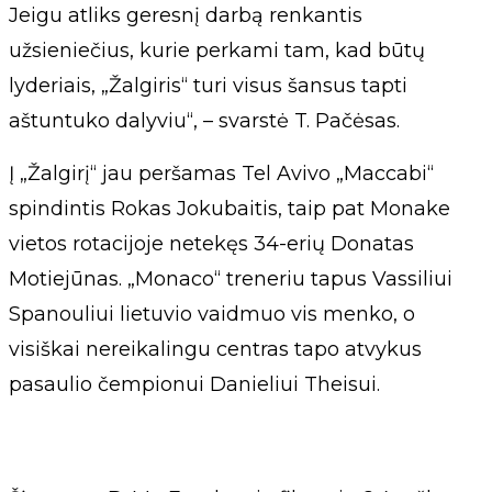
Jeigu atliks geresnį darbą renkantis
užsieniečius, kurie perkami tam, kad būtų
lyderiais, „Žalgiris“ turi visus šansus tapti
aštuntuko dalyviu“, – svarstė T. Pačėsas.
Į „Žalgirį“ jau peršamas Tel Avivo „Maccabi“
spindintis Rokas Jokubaitis, taip pat Monake
vietos rotacijoje netekęs 34-erių Donatas
Motiejūnas. „Monaco“ treneriu tapus Vassiliui
Spanouliui lietuvio vaidmuo vis menko, o
visiškai nereikalingu centras tapo atvykus
pasaulio čempionui Danieliui Theisui.