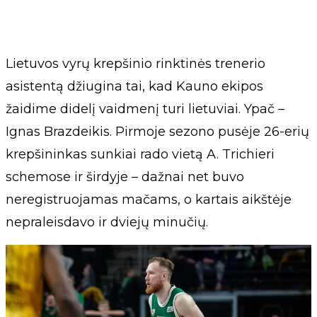
Lietuvos vyrų krepšinio rinktinės trenerio
asistentą džiugina tai, kad Kauno ekipos
žaidime didelį vaidmenį turi lietuviai. Ypač –
Ignas Brazdeikis. Pirmoje sezono pusėje 26-erių
krepšininkas sunkiai rado vietą A. Trichieri
schemose ir širdyje – dažnai net buvo
neregistruojamas mačams, o kartais aikštėje
nepraleisdavo ir dviejų minučių.