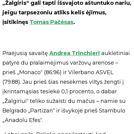
„Žalgiris“ gali tapti išsvajoto aštuntuko nariu,
jeigu tarpsezoniu atliks kelis ėjimus,
įsitikinęs
Tomas Pačėsas
.
Praėjusią savaitę
Andrea Trinchieri
auklėtiniai
patyrė du pralaimėjimus varžovų arenose –
prieš „Monaco“ (86:96) ir Vilerbano ASVEL
(79:88). Jau prieš šias nesėkmes viltys žengti į
įkrintamąsias tesiekė 0,1 procento, o dabar
„Žalgiriui“ teliko sužaisti du mačus – namie su
Belgrado „Partizan“ ir išvykoje prieš Stambulo
„Anadolu Efes“.