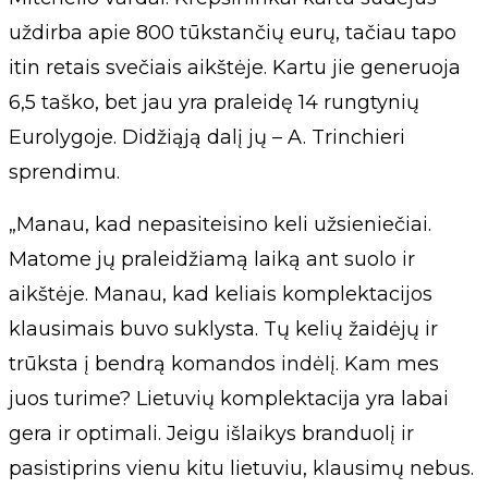
uždirba apie 800 tūkstančių eurų, tačiau tapo
itin retais svečiais aikštėje. Kartu jie generuoja
6,5 taško, bet jau yra praleidę 14 rungtynių
Eurolygoje. Didžiąją dalį jų – A. Trinchieri
sprendimu.
„Manau, kad nepasiteisino keli užsieniečiai.
Matome jų praleidžiamą laiką ant suolo ir
aikštėje. Manau, kad keliais komplektacijos
klausimais buvo suklysta. Tų kelių žaidėjų ir
trūksta į bendrą komandos indėlį. Kam mes
juos turime? Lietuvių komplektacija yra labai
gera ir optimali. Jeigu išlaikys branduolį ir
pasistiprins vienu kitu lietuviu, klausimų nebus.