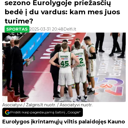
sezono Eurolygoje priežasčių
bedė į du vardus: kam mes juos
turime?
SPORTAS
2025-03-31 20:48
Delfi.lt
Asociatyvi / Žalgiris.lt nuotr. / Asociatyvi nuotr.
Pridėti kaip pageidaujamą šaltinį „Google“
Eurolygos įkrintamųjų viltis palaidojęs Kauno