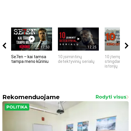
17:50
12:25
Se7en – kai tamsa
10 įsimintinų
10 įtemptų, k
tampa meno kūriniu
detektyvinių serialų
stingdančių k
istorijų
Rekomenduojame
Rodyti visus
POLITIKA