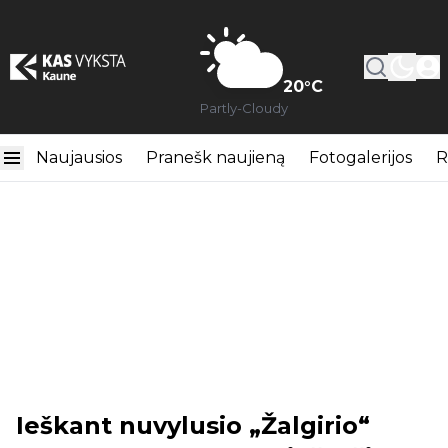
20
°C
Partly-Cloudy
Naujausios
Pranešk naujieną
Fotogalerijos
R
Ieškant nuvylusio „Žalgirio“