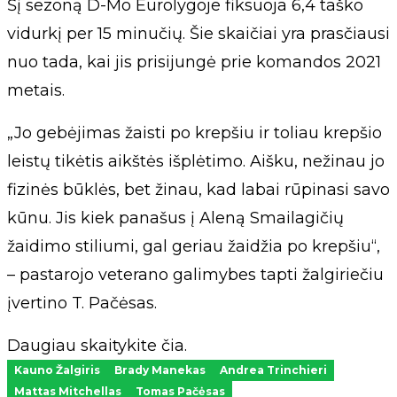
Šį sezoną D-Mo Eurolygoje fiksuoja 6,4 taško
vidurkį per 15 minučių. Šie skaičiai yra prasčiausi
nuo tada, kai jis prisijungė prie komandos 2021
metais.
„Jo gebėjimas žaisti po krepšiu ir toliau krepšio
leistų tikėtis aikštės išplėtimo. Aišku, nežinau jo
fizinės būklės, bet žinau, kad labai rūpinasi savo
kūnu. Jis kiek panašus į Aleną Smailagičių
žaidimo stiliumi, gal geriau žaidžia po krepšiu“,
– pastarojo veterano galimybes tapti žalgiriečiu
įvertino T. Pačėsas.
Daugiau skaitykite čia.
Kauno Žalgiris
Brady Manekas
Andrea Trinchieri
Mattas Mitchellas
Tomas Pačėsas