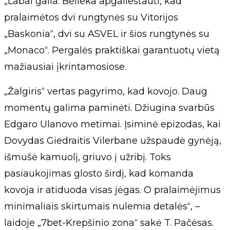
„Labai gaila. Belieka apgailestauti, kad
pralaimėtos dvi rungtynės su Vitorijos
„Baskonia“, dvi su ASVEL ir šios rungtynės su
„Monaco“. Pergalės praktiškai garantuotų vietą
mažiausiai įkrintamosiose.
„Žalgiris“ vertas pagyrimo, kad kovojo. Daug
momentų galima paminėti. Džiugina svarbūs
Edgaro Ulanovo metimai. Įsiminė epizodas, kai
Dovydas Giedraitis Vilerbane užspaudė gynėją,
išmušė kamuolį, griuvo į užribį. Toks
pasiaukojimas glosto širdį, kad komanda
kovoja ir atiduoda visas jėgas. O pralaimėjimus
minimaliais skirtumais nulemia detalės“, –
laidoje „7bet-Krepšinio zona“ sakė T. Pačėsas.