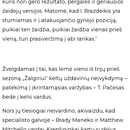
kuris nori gero rezultato, pergalės ir geriausios
žaidėjų versijos. Matome, kad I. Brazdeikis yra
stumiamas ir į atakuojančio gynėjo poziciją,
puikiai ten žaidžia, puikiai žaidžia vienas prieš
vieną, turi prasiveržimą į abi rankas.“
Žvelgdamas į tai, kas lėmė vieno iš trijų prieš
sezoną „Žalgiriui“ keltų uždavinių neįvykdymą –
patekimą į įkrintamąsias varžybas – T. Pačėsas
bedė į kelis vardus.
Nors jų tiesiogiai neįvardino, akivaizdu, kad
specialisto galvoje – Brady Maneko ir Matthew
Mitchello vardai. Krepšininkai kartu sudėjus