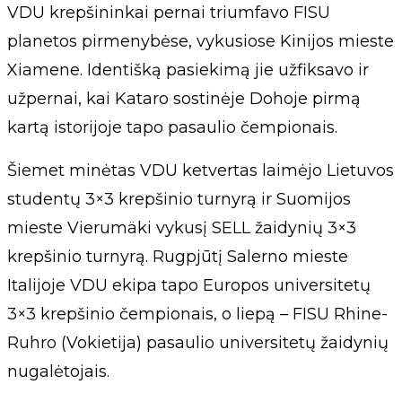
VDU krepšininkai pernai triumfavo FISU
planetos pirmenybėse, vykusiose Kinijos mieste
Xiamene. Identišką pasiekimą jie užfiksavo ir
užpernai, kai Kataro sostinėje Dohoje pirmą
kartą istorijoje tapo pasaulio čempionais.
Šiemet minėtas VDU ketvertas laimėjo Lietuvos
studentų 3×3 krepšinio turnyrą ir Suomijos
mieste Vierumäki vykusį SELL žaidynių 3×3
krepšinio turnyrą. Rugpjūtį Salerno mieste
Italijoje VDU ekipa tapo Europos universitetų
3×3 krepšinio čempionais, o liepą – FISU Rhine-
Ruhro (Vokietija) pasaulio universitetų žaidynių
nugalėtojais.