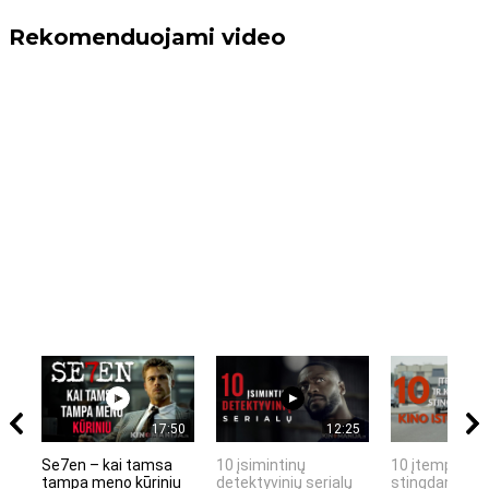
Rekomenduojami video
17:50
12:25
Se7en – kai tamsa
10 įsimintinų
10 įtemptų, k
tampa meno kūriniu
detektyvinių serialų
stingdančių k