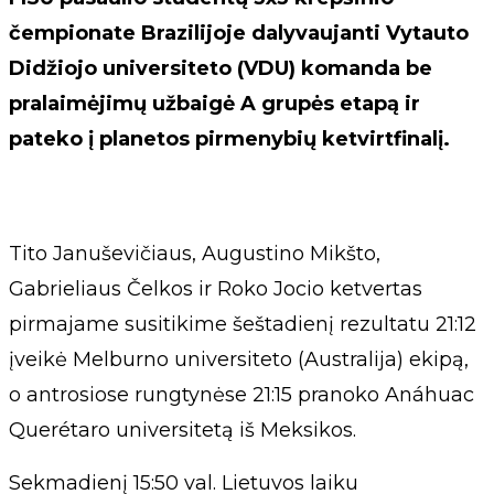
čempionate Brazilijoje dalyvaujanti Vytauto
Didžiojo universiteto (VDU) komanda be
pralaimėjimų užbaigė A grupės etapą ir
pateko į planetos pirmenybių ketvirtfinalį.
Tito Januševičiaus, Augustino Mikšto,
Gabrieliaus Čelkos ir Roko Jocio ketvertas
pirmajame susitikime šeštadienį rezultatu 21:12
įveikė Melburno universiteto (Australija) ekipą,
o antrosiose rungtynėse 21:15 pranoko Anáhuac
Querétaro universitetą iš Meksikos.
Sekmadienį 15:50 val. Lietuvos laiku