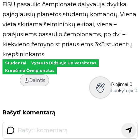
FISU pasaulio čempionate dalyvauja dvylika
pajėgiausių planetos studentų komandų. Viena
vieta skiriama šeimininkų ekipai, viena –
praėjusiems pasaulio čempionams, po dvi –
kiekvieno žemyno stipriausiems 3x3 studentų
krepšininkams.
Studentai
Vytauto Didžiojo Universitetas
Krepšinio Čempionatas
Dalintis
Plojimai
0
Lankytojai
0
Rašyti komentarą