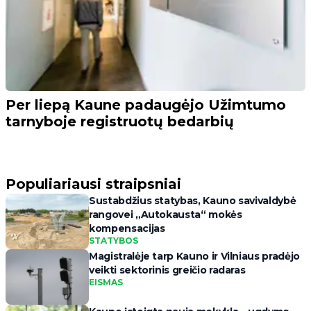
Per liepą Kaune padaugėjo Užimtumo
tarnyboje registruotų bedarbių
Populiariausi straipsniai
Sustabdžius statybas, Kauno savivaldybė
rangovei „Autokausta“ mokės
kompensacijas
STATYBOS
Magistralėje tarp Kauno ir Vilniaus pradėjo
veikti sektorinis greičio radaras
EISMAS