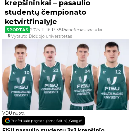
krepšininkai – pasaulio
studentų čempionato
ketvirtfinalyje
SPORTAS
2025-11-16 13:38
Pranešimas spaudai
Vytauto Didžiojo universitetas
VDU nuotr.
Pridėti kaip pageidaujamą šaltinį „Google“
FISU pasaulio studentų 3x3 krepšinio