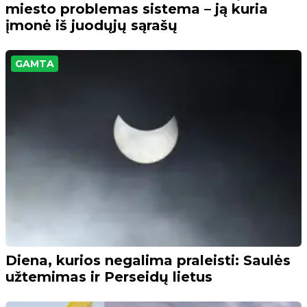
miesto problemas sistema – ją kuria
įmonė iš juodųjų sąrašų
GAMTA
Diena, kurios negalima praleisti: Saulės
užtemimas ir Perseidų lietus