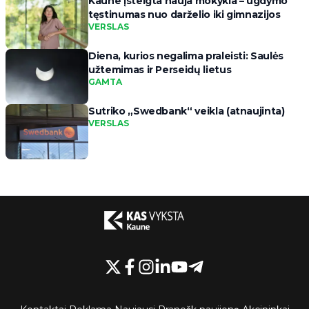
Kaune įsteigta nauja mokykla – ugdymo
tęstinumas nuo darželio iki gimnazijos
VERSLAS
Diena, kurios negalima praleisti: Saulės
užtemimas ir Perseidų lietus
GAMTA
Sutriko „Swedbank“ veikla (atnaujinta)
VERSLAS