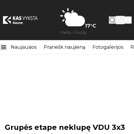
17
°C
Partly-Cloudy
Naujausios
Pranešk naujieną
Fotogalerijos
R
Grupės etape neklupę VDU 3x3