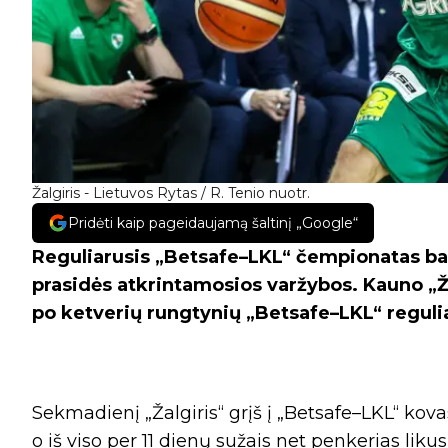
Žalgiris - Lietuvos Rytas / R. Tenio nuotr.
Pridėti kaip pageidaujamą šaltinį „Google“
Reguliarusis „Betsafe–LKL“ čempionatas bai
prasidės atkrintamosios varžybos. Kauno „Žal
po ketverių rungtynių „Betsafe–LKL“ reguli
Sekmadienį „Žalgiris“ grįš į „Betsafe–LKL“ kova
o iš viso per 11 dienų sužais net penkerias liku