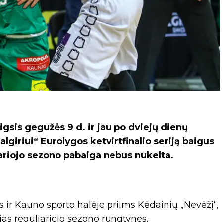
gsis gegužės 9 d. ir jau po dviejų dienų
giriui“ Eurolygos ketvirtfinalio seriją baigus
ariojo sezono pabaiga nebus nukelta.
s ir Kauno sporto halėje priims Kėdainių „Nevėžį“,
sias reguliariojo sezono rungtynes.