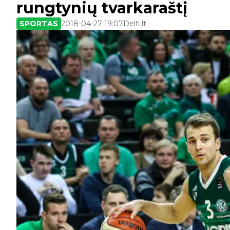
rungtynių tvarkaraštį
SPORTAS
2018-04-27 19:07
Delfi.lt