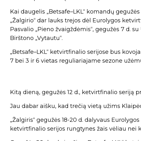
Kai daugelis „Betsafe–LKL“ komandų gegužės 3 
„Žalgirio“ dar lauks trejos dėl Eurolygos ketvir
Pasvalio „Pieno žvaigždėmis“, gegužės 7 d. su 
Birštono „Vytautu“.
„Betsafe–LKL“ ketvirtfinalio serijose bus kovoja
7 bei 3 ir 6 vietas reguliariajame sezone užė
Kitą dieną, gegužės 12 d., ketvirtfinalio seriją p
Jau dabar aišku, kad trečią vietą užims Klaipėd
„Žalgiris“ gegužės 18-20 d. dalyvaus Eurolygos 
ketvirtfinalio serijos rungtynes žais vėliau nei k