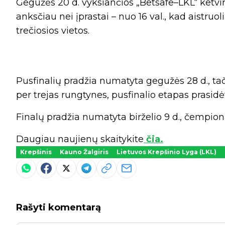
Gegužės 20 d. vyksiančios „Betsafe–LKL“ ketvi
anksčiau nei įprastai – nuo 16 val., kad aistruo
trečiosios vietos.
Pusfinalių pradžia numatyta gegužės 28 d., tači
per trejas rungtynes, pusfinalio etapas prasid
Finalų pradžia numatyta birželio 9 d., čempionat
Daugiau naujienų skaitykite
čia.
Krepšinis
Kauno Žalgiris
Lietuvos Krepšinio Lyga (LKL)
Rašyti komentarą