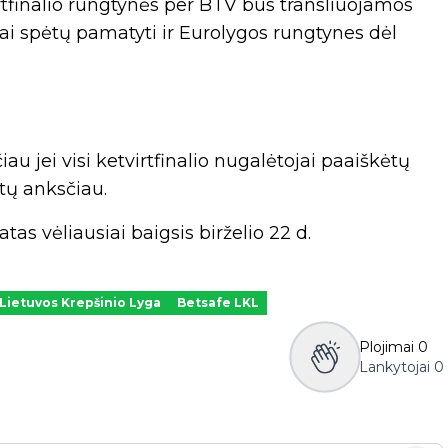
rtfinalio rungtynės per BTV bus transliuojamos
liai spėtų pamatyti ir Eurolygos rungtynes dėl
au jei visi ketvirtfinalio nugalėtojai paaiškėtų
ėtų anksčiau.
as vėliausiai baigsis birželio 22 d.
Lietuvos Krepšinio Lyga
Betsafe LKL
Plojimai
0
Lankytojai
0