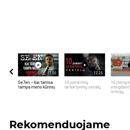
17:50
12:25
Se7en – kai tamsa
10 įsimintinų
10 įtemptų
tampa meno kūriniu
detektyvinių serialų
stingdanči
istorijų
Rekomenduojame