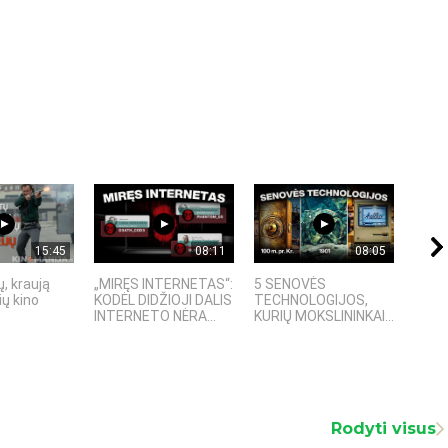
15:45
08:11
08:05
, kraują
„MIRĘS INTERNETAS“:
5 SENOVĖS
„Sost
ų kino
KODĖL DIDŽIOJI DALIS
TECHNOLOGIJOS,
įspū
INTERNETO NĖRA...
KURIŲ MOKSLININKAI...
fanta
Rodyti visus