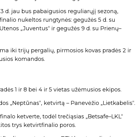
d. jau bus pabaigusios reguliarųjį sezoną,
tfinalio nukeltos rungtynės: gegužės 5 d. su
Utenos „Juventus“ ir gegužės 9 d. su Prienų–
ma iki trijų pergalių, pirmosios kovas pradės 2 ir
musios komandos.
radės 1 ir 8 bei 4 ir 5 vietas užėmusios ekipos.
os „Neptūnas“, ketvirtą – Panevėžio „Lietkabelis“.
finalo ketverte, todėl trečiąsias „Betsafe–LKL“
itos trys ketvirtfinalio poros.