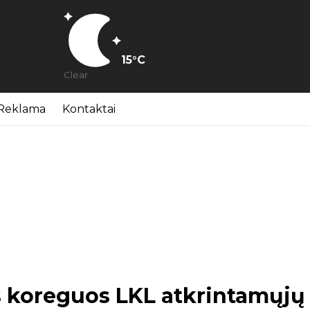
15
°C
Clear
Reklama
Kontaktai
s koreguos LKL atkrintamųjų