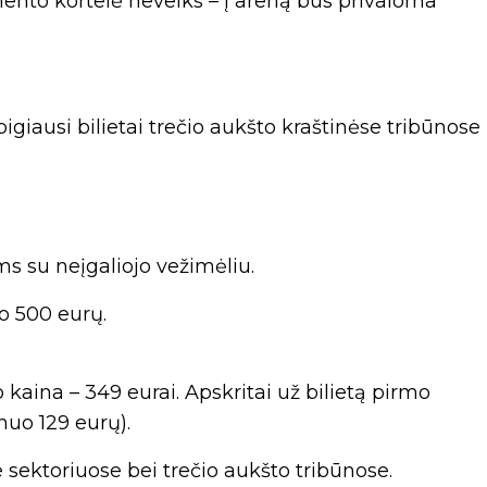
ento kortelė neveiks – į areną bus privaloma
igiausi bilietai trečio aukšto kraštinėse tribūnose
ms su neįgaliojo vežimėliu.
uo 500 eurų.
kaina – 349 eurai. Apskritai už bilietą pirmo
nuo 129 eurų).
e sektoriuose bei trečio aukšto tribūnose.