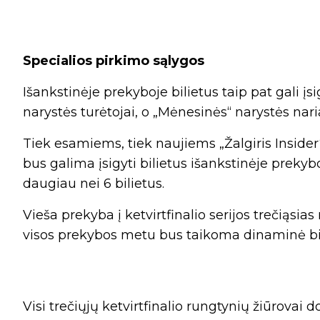
Specialios pirkimo sąlygos
Išankstinėje prekyboje bilietus taip pat gali įsi
narystės turėtojai, o „Mėnesinės“ narystės naria
Tiek esamiems, tiek naujiems „Žalgiris Insider“
bus galima įsigyti bilietus išankstinėje preky
daugiau nei 6 bilietus.
Vieša prekyba į ketvirtfinalio serijos trečiąsias
visos prekybos metu bus taikoma dinaminė bil
Visi trečiųjų ketvirtfinalio rungtynių žiūrovai 