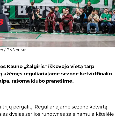
nko / BNS nuotr.
ęs Kauno „Žalgiris“ iškovojo vietą tarp
ą užėmęs reguliariajame sezone ketvirtfinalio
kipa, rašoma klubo pranešime.
i trijų pergalių. Reguliariajame sezone ketvirtą
as dvejas serijos rungtynes žais namų aikštelėje