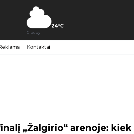
24
°C
Cloudy
Reklama
Kontaktai
finalį „Žalgirio“ arenoje: kiek