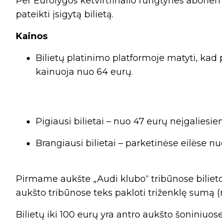
Per Eurolygos ketvirtfinalio rungtynes abonem
pateikti įsigytą bilietą.
Kainos
Bilietų platinimo platformoje matyti, kad p
kainuoja nuo 64 eurų.
Pigiausi bilietai – nuo 47 eurų neįgaliesie
Brangiausi bilietai – parketinėse eilėse n
Pirmame aukšte „Audi klubo“ tribūnose bilieto 
aukšto tribūnose teks pakloti triženklę sumą (
Bilietų iki 100 eurų yra antro aukšto šoniniuos