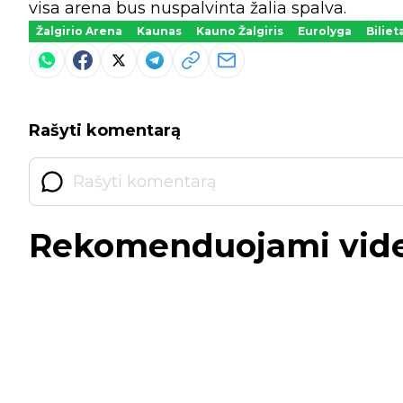
visa arena bus nuspalvinta žalia spalva.
Žalgirio Arena
Kaunas
Kauno Žalgiris
Eurolyga
Biliet
Rašyti komentarą
Rekomenduojami vid