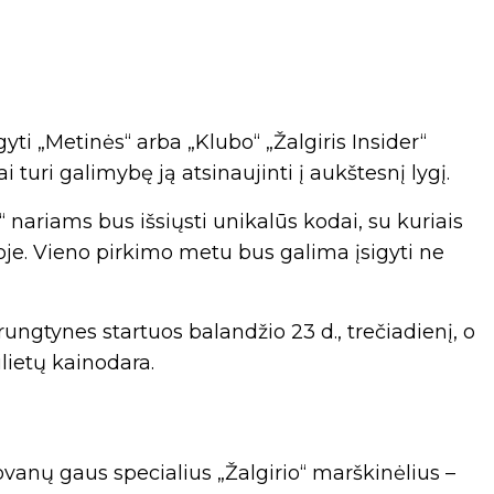
gyti „Metinės“ arba „Klubo“ „Žalgiris Insider“
i turi galimybę ją atsinaujinti į aukštesnį lygį.
 nariams bus išsiųsti unikalūs kodai, su kuriais
boje. Vieno pirkimo metu bus galima įsigyti ne
 rungtynes startuos balandžio 23 d., trečiadienį, o
ietų kainodara.
dovanų gaus specialius „Žalgirio“ marškinėlius –