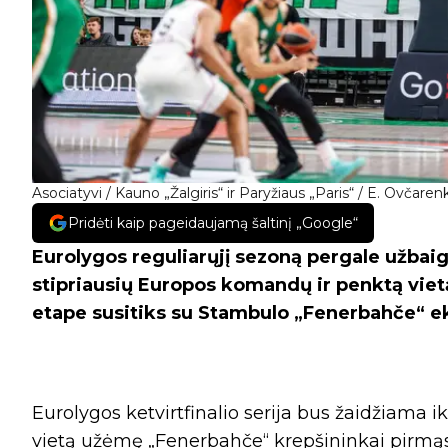
Asociatyvi / Kauno „Žalgiris“ ir Paryžiaus „Paris“ / E. Ovčare
Pridėti kaip pageidaujamą šaltinį „Google“
Eurolygos reguliarųjį sezoną pergale užbaig
stipriausių Europos komandų ir penktą viet
etape susitiks su Stambulo „Fenerbahče“ e
Eurolygos ketvirtfinalio serija bus žaidžiama ik
vietą užėmę „Fenerbahče“ krepšininkai pirmąsi