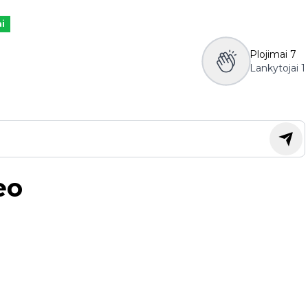
ai
Plojimai
7
Lankytojai
1
eo