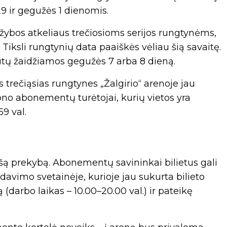
9 ir gegužės 1 dienomis.
ržybos atkeliaus trečiosioms serijos rungtynėms,
Tiksli rungtynių data paaiškės vėliau šią savaitę.
būtų žaidžiamos gegužės 7 arba 8 dieną.
os trečiąsias rungtynes „Žalgirio“ arenoje jau
ono abonementų turėtojai, kurių vietos yra
59 val.
iešą prekybą. Abonementų savininkai bilietus gali
rdavimo svetainėje, kurioje jau sukurta bilieto
 (darbo laikas – 10.00–20.00 val.) ir pateikę