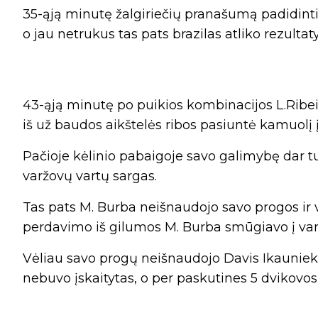
35-ąją minutę žalgiriečių pranašumą padidinti 
o jau netrukus tas pats brazilas atliko rezulta
43-ąją minutę po puikios kombinacijos L.Ribei
iš už baudos aikštelės ribos pasiuntė kamuolį 
Pačioje kėlinio pabaigoje savo galimybę dar t
varžovų vartų sargas.
Tas pats M. Burba neišnaudojo savo progos ir v
perdavimo iš gilumos M. Burba smūgiavo į var
Vėliau savo progų neišnaudojo Davis Ikaunieka
nebuvo įskaitytas, o per paskutines 5 dvikovos 