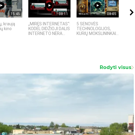
15:45
08:11
08:05
, kraują
„MIRĘS INTERNETAS“:
5 SENOVĖS
„Sost
ų kino
KODĖL DIDŽIOJI DALIS
TECHNOLOGIJOS,
įspū
INTERNETO NĖRA...
KURIŲ MOKSLININKAI...
fanta
Rodyti visus