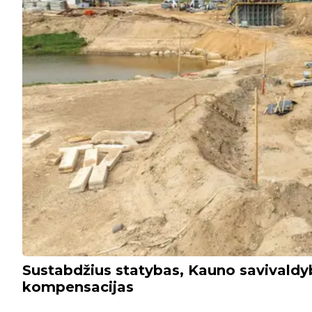
Sustabdžius statybas, Kauno savivald
kompensacijas