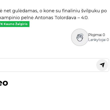
tė net gulėdamas, o kone su finaliniu švilpuku po
kampinio pelnė Antonas Tolordava – 4:0.
FK Kauno Žalgiris
Plojimai
0
Lankytojai
0
eo