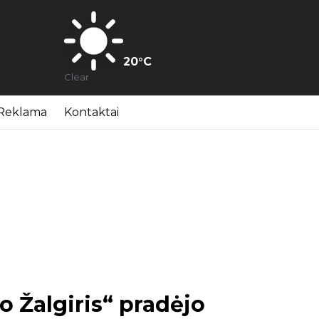
20
°C
Clear
Reklama
Kontaktai
 Žalgiris“ pradėjo