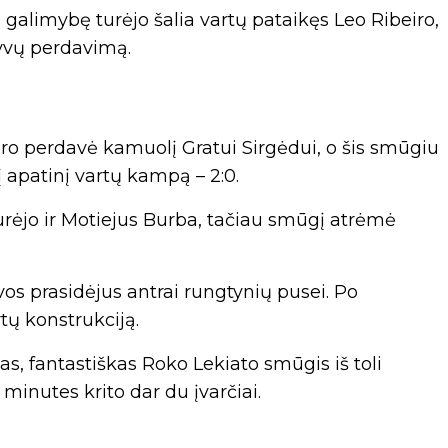
galimybę turėjo šalia vartų pataikęs Leo Ribeiro,
tyvų perdavimą.
ro perdavė kamuolį Gratui Sirgėdui, o šis smūgiu
į apatinį vartų kampą – 2:0.
urėjo ir Motiejus Burba, tačiau smūgį atrėmė
os prasidėjus antrai rungtynių pusei. Po
tų konstrukciją.
s, fantastiškas Roko Lekiato smūgis iš toli
minutes krito dar du įvarčiai.