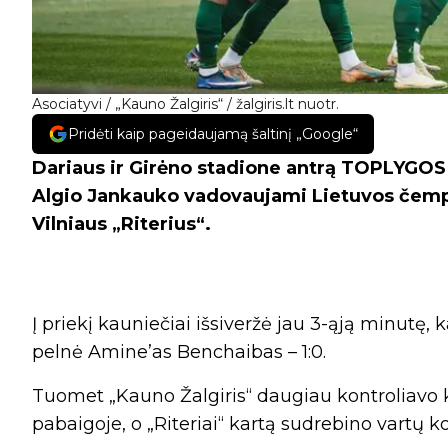
Asociatyvi / „Kauno Žalgiris“ / žalgiris.lt nuotr.
Pridėti kaip pageidaujamą šaltinį „Google“
Dariaus ir Girėno stadione antrą TOPLYGOS r
Algio Jankauko vadovaujami Lietuvos čempi
Vilniaus „Riterius“.
Į priekį kauniečiai išsiveržė jau 3-ąją minutę
pelnė Amine’as Benchaibas – 1:0.
Tuomet „Kauno Žalgiris“ daugiau kontroliavo ka
pabaigoje, o „Riteriai“ kartą sudrebino vartų ko