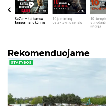
17:50
12:25
Se7en – kai tamsa
10 įsimintinų
10 įtemptų
tampa meno kūriniu
detektyvinių serialų
stingdanči
istorijų
Rekomenduojame
STATYBOS