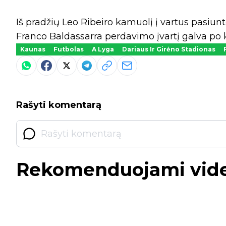
Iš pradžių Leo Ribeiro kamuolį į vartus pasiun
Franco Baldassarra perdavimo įvartį galva po 
Kaunas
Futbolas
A Lyga
Dariaus Ir Girėno Stadionas
Rašyti komentarą
Rekomenduojami vid