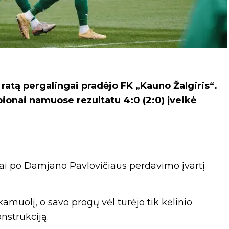
atą pergalingai pradėjo FK „Kauno Žalgiris“.
onai namuose rezultatu 4:0 (2:0) įveikė
, kai po Damjano Pavlovičiaus perdavimo įvartį
muolį, o savo progų vėl turėjo tik kėlinio
nstrukciją.