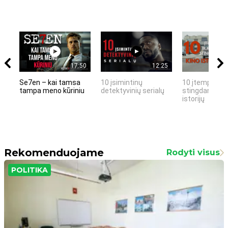
17:50
12:25
Se7en – kai tamsa
10 įsimintinų
10 įtemptų, k
tampa meno kūriniu
detektyvinių serialų
stingdančių k
istorijų
Rekomenduojame
Rodyti visus
POLITIKA