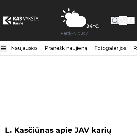
24
°C
Partly-Cloudy
Naujausios
Pranešk naujieną
Fotogalerijos
R
L. Kasčiūnas apie JAV karių