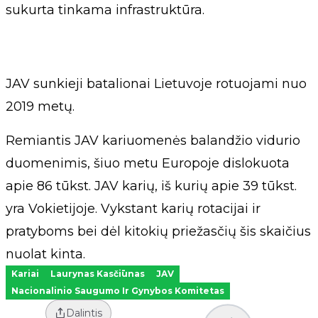
sukurta tinkama infrastruktūra.
JAV sunkieji batalionai Lietuvoje rotuojami nuo
2019 metų.
Remiantis JAV kariuomenės balandžio vidurio
duomenimis, šiuo metu Europoje dislokuota
apie 86 tūkst. JAV karių, iš kurių apie 39 tūkst.
yra Vokietijoje. Vykstant karių rotacijai ir
pratyboms bei dėl kitokių priežasčių šis skaičius
nuolat kinta.
Kariai
Laurynas Kasčiūnas
JAV
Nacionalinio Saugumo Ir Gynybos Komitetas
Dalintis