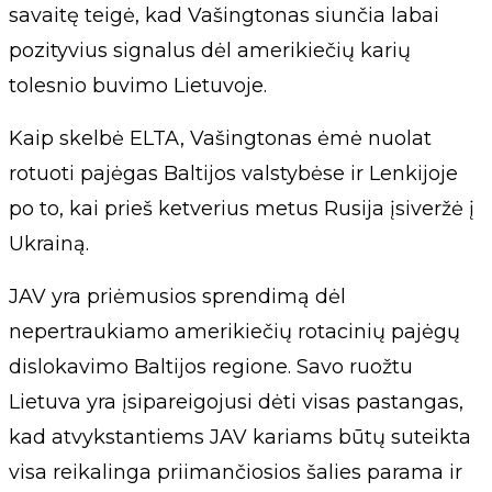
savaitę teigė, kad Vašingtonas siunčia labai
pozityvius signalus dėl amerikiečių karių
tolesnio buvimo Lietuvoje.
Kaip skelbė ELTA, Vašingtonas ėmė nuolat
rotuoti pajėgas Baltijos valstybėse ir Lenkijoje
po to, kai prieš ketverius metus Rusija įsiveržė į
Ukrainą.
JAV yra priėmusios sprendimą dėl
nepertraukiamo amerikiečių rotacinių pajėgų
dislokavimo Baltijos regione. Savo ruožtu
Lietuva yra įsipareigojusi dėti visas pastangas,
kad atvykstantiems JAV kariams būtų suteikta
visa reikalinga priimančiosios šalies parama ir