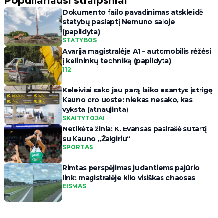
Populiariausi straipsniai
Dokumento failo pavadinimas atskleidė
statybų paslaptį Nemuno saloje
(papildyta)
STATYBOS
Avarija magistralėje A1 – automobilis rėžėsi
į kelininkų techniką (papildyta)
112
Keleiviai sako jau parą laiko esantys įstrigę
Kauno oro uoste: niekas nesako, kas
vyksta (atnaujinta)
SKAITYTOJAI
Netikėta žinia: K. Evansas pasirašė sutartį
su Kauno „Žalgiriu“
SPORTAS
Rimtas perspėjimas judantiems pajūrio
link: magistralėje kilo visiškas chaosas
EISMAS