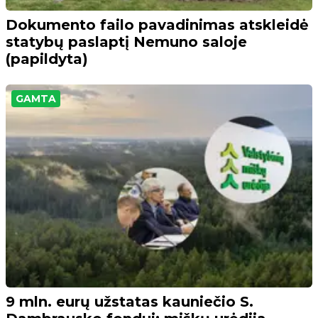
Dokumento failo pavadinimas atskleidė
statybų paslaptį Nemuno saloje
(papildyta)
GAMTA
9 mln. eurų užstatas kauniečio S.