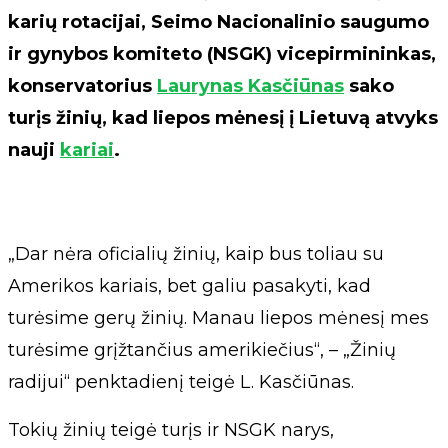
karių rotacijai, Seimo Nacionalinio saugumo
ir gynybos komiteto (NSGK) vicepirmininkas,
konservatorius
Laurynas Kasčiūnas
sako
turįs žinių, kad liepos mėnesį į Lietuvą atvyks
nauji
kariai
.
„Dar nėra oficialių žinių, kaip bus toliau su
Amerikos kariais, bet galiu pasakyti, kad
turėsime gerų žinių. Manau liepos mėnesį mes
turėsime grįžtančius amerikiečius“, – „Žinių
radijui“ penktadienį teigė L. Kasčiūnas.
Tokių žinių teigė turįs ir NSGK narys,