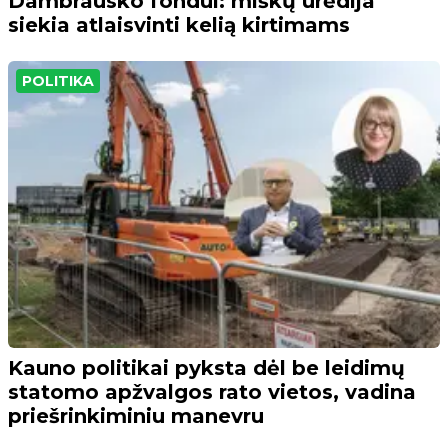
Dambrausko fondui: miškų urėdija
siekia atlaisvinti kelią kirtimams
POLITIKA
Kauno politikai pyksta dėl be leidimų
statomo apžvalgos rato vietos, vadina
priešrinkiminiu manevru