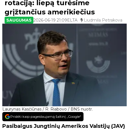
rotaciją: liepą turėsime
grįžtančius amerikiečius
SAUGUMAS
2026-06-19 21:09
ELTA
Liudmila Petrakova
Laurynas Kasčiūnas / R. Riabovo / BNS nuotr.
Pridėti kaip pageidaujamą šaltinį „Google“
Pasibaigus Jungtinių Amerikos Valstijų (JAV)