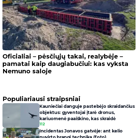
Oficialiai – pėsčiųjų takai, realybėje –
pamatai kaip daugiabučiui: kas vyksta
Nemuno saloje
Populiariausi straipsniai
Kauniečiai danguje pastebėjo skraidančius
objektus: gyventojai įtarė dronus,
kariuomenė paaiškino, kas skraidė
112
Incidentas Jonavos gatvėje: ant kelio
nuvirto brangi technika (foto)