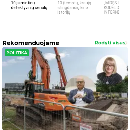
10 įsimintinų
10 įtemptų, kraują
„MIRĘS INTER
detektyvinių serialų
stingdančių kino
KODĖL DIDŽIOJ
istorijų
INTERNETO NĖ
Rekomenduojame
Rodyti visus
POLITIKA