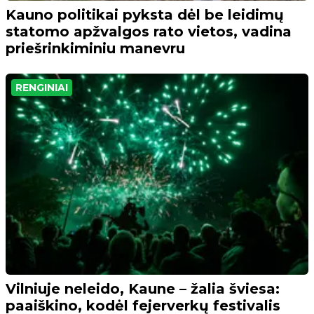
Kauno politikai pyksta dėl be leidimų
statomo apžvalgos rato vietos, vadina
priešrinkiminiu manevru
RENGINIAI
Vilniuje neleido, Kaune – žalia šviesa:
paaiškino, kodėl fejerverkų festivalis