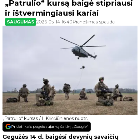
„Patrulio“ kursą baigė stipriausi
ir ištvermingiausi kariai
SAUGUMAS
2026-05-14 16:40
Pranešimas spaudai
„Patrulio“ kursas / I. Kriščiūnienės nuotr.
Pridėti kaip pageidaujamą šaltinį „Google“
Gegužės 14 d. baigėsi devynių savaičių