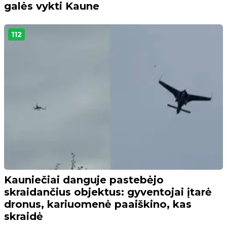
galės vykti Kaune
112
Kauniečiai danguje pastebėjo
skraidančius objektus: gyventojai įtarė
dronus, kariuomenė paaiškino, kas
skraidė