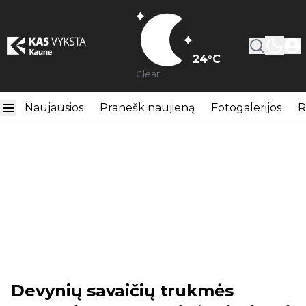
24
°C
Clear
Naujausios
Pranešk naujieną
Fotogalerijos
R
Devynių savaičių trukmės