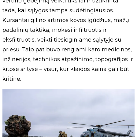
vertino gebėjimą veikti tiksliai ir užtikrintai
tada, kai sąlygos tampa sudėtingiausios.
Kursantai gilino artimos kovos įgūdžius, mažų
padalinių taktiką, mokėsi infiltruotis ir
eksfiltruotis, veikti tiesioginiame sąlytyje su
priešu. Taip pat buvo rengiami karo medicinos,
inžinerijos, technikos atpažinimo, topografijos ir
kitose srityse – visur, kur klaidos kaina gali būti
kritinė.