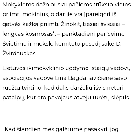
Mokykloms dažniausiai pačioms trūksta vietos
priimti mokinius, o dar jie yra įpareigoti iš
gatvės kažką priimti. Žinokit, tiesiai šviesiai –
lengvas kosmosas“, – penktadienį per Seimo
Švietimo ir mokslo komiteto posėdį sakė D.
Žvirdauskas.
Lietuvos ikimokyklinio ugdymo įstaigų vadovų
asociacijos vadovė Lina Bagdanavičienė savo
ruožtu tvirtino, kad dalis darželių išvis neturi
patalpų, kur oro pavojaus atveju turėtų slėptis.
„Kad šiandien mes galėtume pasakyti, jog