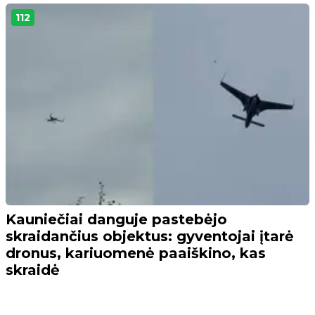
112
Kauniečiai danguje pastebėjo
skraidančius objektus: gyventojai įtarė
dronus, kariuomenė paaiškino, kas
skraidė