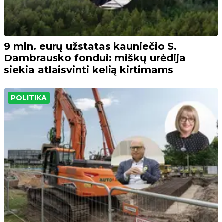
9 mln. eurų užstatas kauniečio S.
Dambrausko fondui: miškų urėdija
siekia atlaisvinti kelią kirtimams
POLITIKA