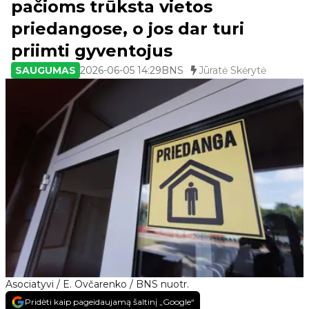
pačioms trūksta vietos
priedangose, o jos dar turi
priimti gyventojus
SAUGUMAS
2026-06-05 14:29
BNS
Jūratė Skėrytė
Asociatyvi / E. Ovčarenko / BNS nuotr.
Pridėti kaip pageidaujamą šaltinį „Google“