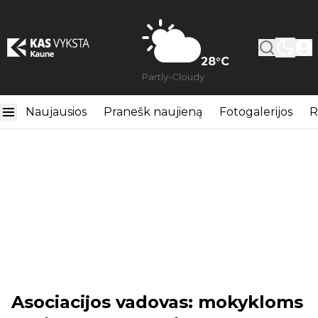
28
°C
Partly-Cloudy
Naujausios
Pranešk naujieną
Fotogalerijos
R
Asociacijos vadovas: mokykloms