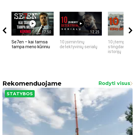
17:50
12:25
Se7en – kai tamsa
10 įsimintinų
10 įtemptų, k
tampa meno kūriniu
detektyvinių serialų
stingdančių k
istorijų
Rekomenduojame
Rodyti visus
STATYBOS