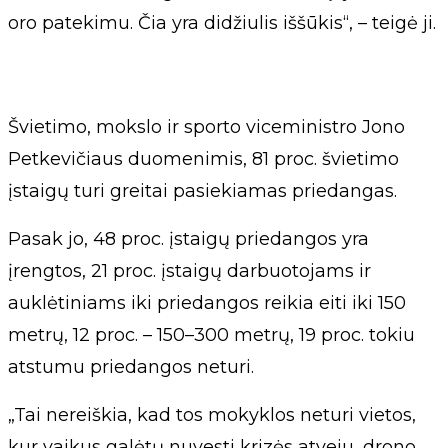
oro patekimu. Čia yra didžiulis iššūkis“, – teigė ji.
Švietimo, mokslo ir sporto viceministro Jono
Petkevičiaus duomenimis, 81 proc. švietimo
įstaigų turi greitai pasiekiamas priedangas.
Pasak jo, 48 proc. įstaigų priedangos yra
įrengtos, 21 proc. įstaigų darbuotojams ir
auklėtiniams iki priedangos reikia eiti iki 150
metrų, 12 proc. – 150–300 metrų, 19 proc. tokiu
atstumu priedangos neturi.
„Tai nereiškia, kad tos mokyklos neturi vietos,
kur vaikus galėtų nuvesti krizės atveju, drono