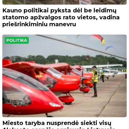
Kauno politikai pyksta dėl be leidimų
statomo apžvalgos rato vietos, vadina
priešrinkiminiu manevru
POLITIKA
Miesto taryba nusprendė siekti visų