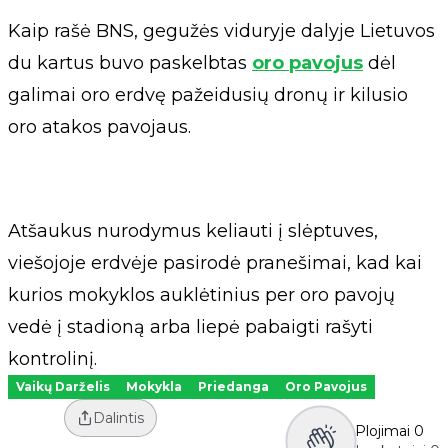
Kaip rašė BNS, gegužės viduryje dalyje Lietuvos
du kartus buvo paskelbtas
oro pavojus
dėl
galimai oro erdvę pažeidusių dronų ir kilusio
oro atakos pavojaus.
Atšaukus nurodymus keliauti į slėptuves,
viešojoje erdvėje pasirodė pranešimai, kad kai
kurios mokyklos auklėtinius per oro pavojų
vedė į stadioną arba liepė pabaigti rašyti
kontrolinį.
Vaikų Darželis
Mokykla
Priedanga
Oro Pavojus
Dalintis
Plojimai
0