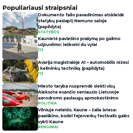
Populiariausi straipsniai
Dokumento failo pavadinimas atskleidė
statybų paslaptį Nemuno saloje
(papildyta)
STATYBOS
Kaunietė paviešino prašymą po galimo
užpuolimo: ieškomi du vyrai
112
Avarija magistralėje A1 – automobilis rėžėsi
į kelininkų techniką (papildyta)
112
Miesto taryba nusprendė siekti visų
Aleksote esančio seniausio Lietuvoje
aerodromo paslaugų apmokestinimo
POLITIKA
Vilniuje neleido, Kaune – žalia šviesa:
paaiškino, kodėl fejerverkų festivalis galės
vykti Kaune
RENGINIAI