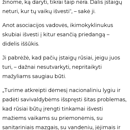
žinome, ką daryti, tikrai taip nėra. Dalis įstaigų
neturi, kur tų vaikų išvesti“, – sakė ji.
Anot asociacijos vadovės, ikimokyklinukus
skubiai išvesti į kitur esančią priedangą –
didelis iššūkis.
Ji pabrėžė, kad pačių įstaigų rūsiai, jeigu juos
turi, – dažnai nesutvarkyti, nepritaikyti
mažyliams saugiau būti.
„Turime atkreipti dėmesį nacionaliniu lygiu ir
padėti savivaldybėms išspręsti šitas problemas,
kad rūsiai būtų įrengti tinkamai išvesti
mažiems vaikams su priemonėmis, su
sanitariniais mazgais, su vandeniu, įėjimais ir