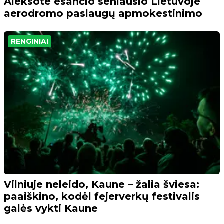
Aleksote esančio seniausio Lietuvoje
aerodromo paslaugų apmokestinimo
RENGINIAI
Vilniuje neleido, Kaune – žalia šviesa:
paaiškino, kodėl fejerverkų festivalis
galės vykti Kaune