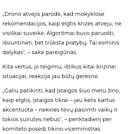
„Drono atvejis parodė, kad mokyklose
rekomendacijos, kaip elgtis krizės atveju, ne
visiškai suveikė. Algoritmai buvo paruošti,
išsiuntinėti, bet trūksta pratybų. Tai esminis
dalykas“, – sakė pareigūnas.
Kita vertus, jo teigimu, ištikus kitai krizinei
situacijai, reakcija jau būtų geresnė.
„Galiu patikinti, kad įstaigos šiuo metu žino,
kaip elgtis, įstaigos tikrai – jau kelis kartus
akcentuota – nekvies tėvų pasiimti vaikų ir
tokios suirutės nebus“, – penktadienį per
komiteto posėdį tikino viceministras.