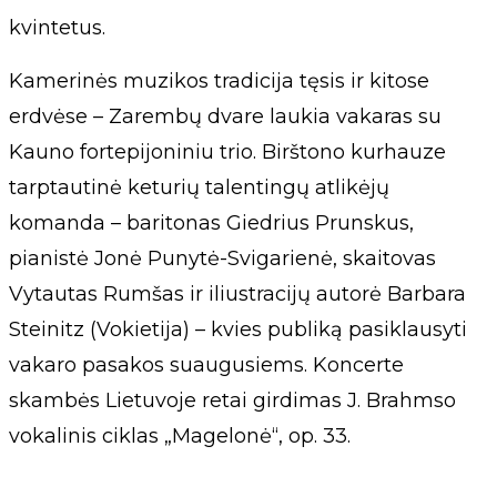
kvintetus.
Kamerinės muzikos tradicija tęsis ir kitose
erdvėse – Zarembų dvare laukia vakaras su
Kauno fortepijoniniu trio. Birštono kurhauze
tarptautinė keturių talentingų atlikėjų
komanda – baritonas Giedrius Prunskus,
pianistė Jonė Punytė-Svigarienė, skaitovas
Vytautas Rumšas ir iliustracijų autorė Barbara
Steinitz (Vokietija) – kvies publiką pasiklausyti
vakaro pasakos suaugusiems. Koncerte
skambės Lietuvoje retai girdimas J. Brahmso
vokalinis ciklas „Magelonė“, op. 33.