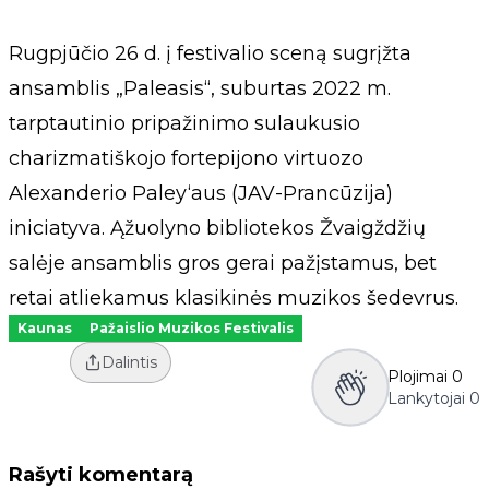
Rugpjūčio 26 d. į festivalio sceną sugrįžta
ansamblis „Paleasis“, suburtas 2022 m.
tarptautinio pripažinimo sulaukusio
charizmatiškojo fortepijono virtuozo
Alexanderio Paley‘aus (JAV-Prancūzija)
iniciatyva. Ąžuolyno bibliotekos Žvaigždžių
salėje ansamblis gros gerai pažįstamus, bet
retai atliekamus klasikinės muzikos šedevrus.
Kaunas
Pažaislio Muzikos Festivalis
Dalintis
Plojimai
0
Lankytojai
0
Rašyti komentarą