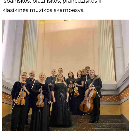
ispaniškos, braziliškos, prancūziškos ir
klasikinės muzikos skambesys.