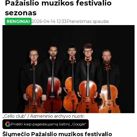
Pažaislio muzikos festivalio
sezonas
RENGINIAI
2026-04-14 12:33
Pranešimas spaudai
„Cello club“ / Asmeninio archyvo nuotr.
Pridėti kaip pageidaujamą šaltinį „Google“
Šiųmečio Pažaislio muzikos festivalio