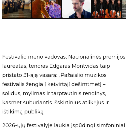
Festivalio meno vadovas, Nacionalinės premijos
laureatas, tenoras Edgaras Montvidas taip
pristato 31-ąją vasarą: „Pažaislio muzikos
festivalis žengia į ketvirtąjį dešimtmetį –
solidus, mylimas ir tarptautinis renginys,
kasmet suburiantis išskirtinius atlikėjus ir
ištikimą publiką.
2026-ųjų festivalyje laukia įspūdingi simfoniniai