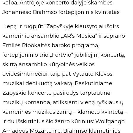
kalba. Antrojoje koncerto dalyje skambės
Johanneso Brahmso fortepijoninis kvintetas.
Liepą ir rugpjūtį Zapyškyje klausytojai išgirs
kamerinio ansamblio „AR’s Musica“ ir soprano
Emilės Ribokaitės baroko programą,
fortepijoninio trio „FortVio“ jubiliejinį koncertą,
skirtą ansamblio kūrybinės veiklos
dvidešimtmečiui, taip pat Vytauto Klovos
muzikai dedikuotą vakarą. Paskutiniame
Zapyškio koncerte pasirodys tarptautinė
muzikų komanda, atliksianti vieną ryškiausių
kamerinės muzikos žanrų – klarneto kvintetą –
ir du išskirtinius šio žanro kūrinius: Wolfgango
Amadeus Mozarto ir J. Brahmso klarnetinius