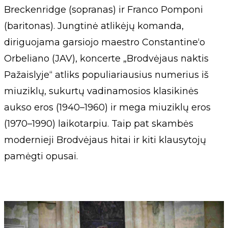
Breckenridge (sopranas) ir Franco Pomponi
(baritonas). Jungtinė atlikėjų komanda,
diriguojama garsiojo maestro Constantine‘o
Orbeliano (JAV), koncerte „Brodvėjaus naktis
Pažaislyje“ atliks populiariausius numerius iš
miuziklų, sukurtų vadinamosios klasikinės
aukso eros (1940–1960) ir mega miuziklų eros
(1970–1990) laikotarpiu. Taip pat skambės
modernieji Brodvėjaus hitai ir kiti klausytojų
pamėgti opusai.