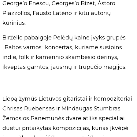
George’o Enescu, Georges’o Bizet, Ástoro
Piazzollos, Fausto Latėno ir kitų autorių
kūrinius.
Birželio pabaigoje Pelėdų kalne įvyks grupės
„Baltos varnos“ koncertas, kuriame susipins
indie, folk ir kamerinio skambesio derinys,
įkvėptas gamtos, jausmų ir trupučio magijos.
Liepą žymūs Lietuvos gitaristai ir kompozitoriai
Chrisas Ruebensas ir Mindaugas Stumbras
Žemosios Panemunės dvare atliks specialiai
duetui pritaikytas kompozicijas, kurias įkvėpė