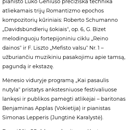
pianisto Luko Geniušo preciziška technika
atliekamais trijų Romantizmo epochos
kompozitorių kūriniais: Roberto Schumanno
„Davidsbündlerių šokiais“, op. 6, G. Bizet
melodinguoju fortepijoniniu ciklu „Reino
dainos“ ir F. Liszto „Mefisto valsu“ Nr. 1 –
užburiančiu muzikiniu pasakojimu apie tamsą,
pagundą ir ekstazę.
Mėnesio viduryje programą „Kai pasaulis
nutyla“ pristatys ankstesniuose festivaliuose
lankęsi ir publikos pamėgti atlikėjai – baritonas
Benjaminas Applas (Vokietija) ir pianistas
Simonas Lepperis (Jungtinė Karalystė).