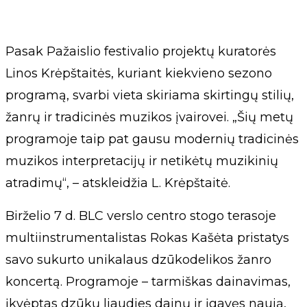
Pasak Pažaislio festivalio projektų kuratorės
Linos Krėpštaitės, kuriant kiekvieno sezono
programą, svarbi vieta skiriama skirtingų stilių,
žanrų ir tradicinės muzikos įvairovei. „Šių metų
programoje taip pat gausu modernių tradicinės
muzikos interpretacijų ir netikėtų muzikinių
atradimų“, – atskleidžia L. Krėpštaitė.
Birželio 7 d. BLC verslo centro stogo terasoje
multiinstrumentalistas Rokas Kašėta pristatys
savo sukurto unikalaus dzūkodelikos žanro
koncertą. Programoje – tarmiškas dainavimas,
įkvėptas dzūkų liaudies dainų ir įgavęs naują,