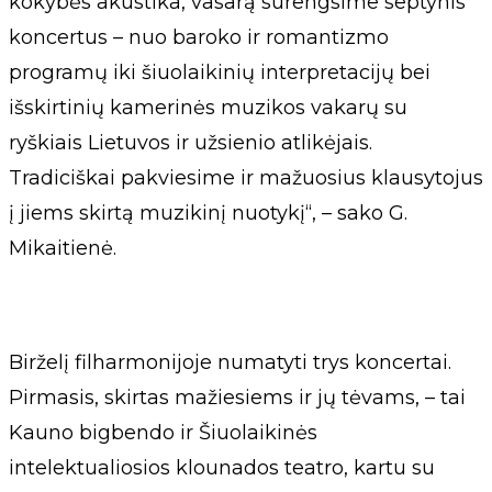
kokybės akustika, vasarą surengsime septynis
koncertus – nuo baroko ir romantizmo
programų iki šiuolaikinių interpretacijų bei
išskirtinių kamerinės muzikos vakarų su
ryškiais Lietuvos ir užsienio atlikėjais.
Tradiciškai pakviesime ir mažuosius klausytojus
į jiems skirtą muzikinį nuotykį“, – sako G.
Mikaitienė.
Birželį filharmonijoje numatyti trys koncertai.
Pirmasis, skirtas mažiesiems ir jų tėvams, – tai
Kauno bigbendo ir Šiuolaikinės
intelektualiosios klounados teatro, kartu su