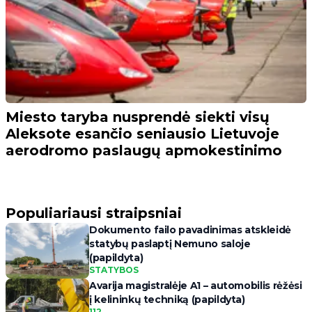
Miesto taryba nusprendė siekti visų
Aleksote esančio seniausio Lietuvoje
aerodromo paslaugų apmokestinimo
Populiariausi straipsniai
Dokumento failo pavadinimas atskleidė
statybų paslaptį Nemuno saloje
(papildyta)
STATYBOS
Avarija magistralėje A1 – automobilis rėžėsi
į kelininkų techniką (papildyta)
112