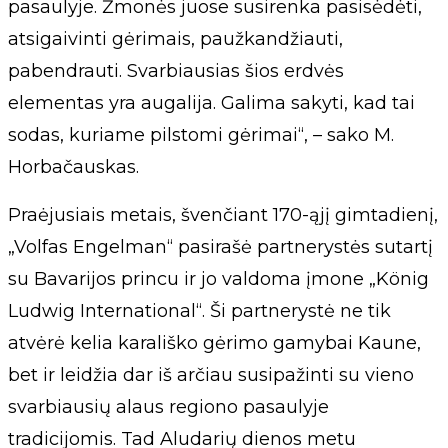
pasaulyje. Žmonės juose susirenka pasisėdėti,
atsigaivinti gėrimais, paužkandžiauti,
pabendrauti. Svarbiausias šios erdvės
elementas yra augalija. Galima sakyti, kad tai
sodas, kuriame pilstomi gėrimai“, – sako M.
Horbačauskas.
Praėjusiais metais, švenčiant 170-ąjį gimtadienį,
„Volfas Engelman“ pasirašė partnerystės sutartį
su Bavarijos princu ir jo valdoma įmone „König
Ludwig International“. Ši partnerystė ne tik
atvėrė kelia karališko gėrimo gamybai Kaune,
bet ir leidžia dar iš arčiau susipažinti su vieno
svarbiausių alaus regiono pasaulyje
tradicijomis. Tad Aludarių dienos metu