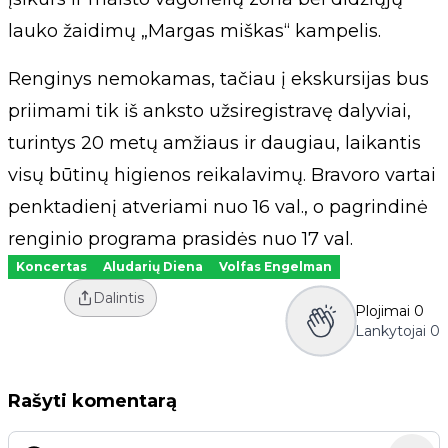
lauko žaidimų „Margas miškas“ kampelis.
Renginys nemokamas, tačiau į ekskursijas bus
priimami tik iš anksto užsiregistravę dalyviai,
turintys 20 metų amžiaus ir daugiau, laikantis
visų būtinų higienos reikalavimų. Bravoro vartai
penktadienį atveriami nuo 16 val., o pagrindinė
renginio programa prasidės nuo 17 val.
Koncertas
Aludarių Diena
Volfas Engelman
Dalintis
Plojimai
0
Lankytojai
0
Rašyti komentarą