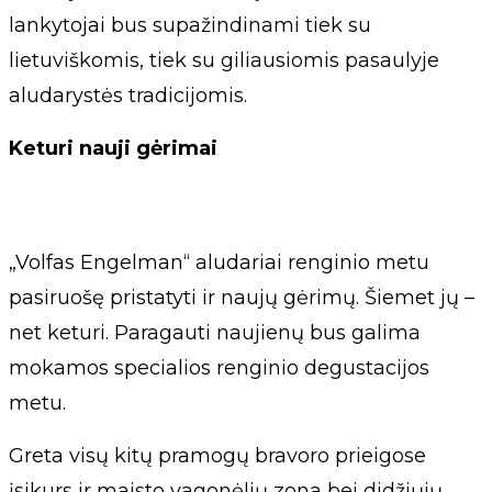
lankytojai bus supažindinami tiek su
lietuviškomis, tiek su giliausiomis pasaulyje
aludarystės tradicijomis.
Keturi nauji gėrimai
„Volfas Engelman“ aludariai renginio metu
pasiruošę pristatyti ir naujų gėrimų. Šiemet jų –
net keturi. Paragauti naujienų bus galima
mokamos specialios renginio degustacijos
metu.
Greta visų kitų pramogų bravoro prieigose
įsikurs ir maisto vagonėlių zona bei didžiųjų