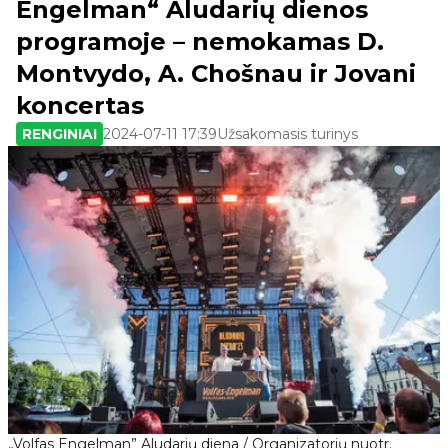
Engelman“ Aludarių dienos
programoje – nemokamas D.
Montvydo, A. Chošnau ir Jovani
koncertas
RENGINIAI
2024-07-11 17:39
Užsakomasis turinys
„Volfas Engelman” Aludarių diena / Organizatorių nuotr.