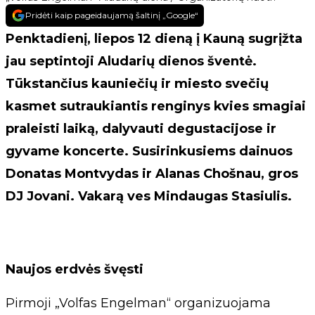
Pridėti kaip pageidaujamą šaltinį „Google“
Penktadienį, liepos 12 dieną į Kauną sugrįžta
jau septintoji Aludarių dienos šventė.
Tūkstančius kauniečių ir miesto svečių
kasmet sutraukiantis renginys kvies smagiai
praleisti laiką, dalyvauti degustacijose ir
gyvame koncerte. Susirinkusiems dainuos
Donatas Montvydas ir Alanas Chošnau, gros
DJ Jovani. Vakarą ves Mindaugas Stasiulis.
Naujos erdvės švęsti
Pirmoji „Volfas Engelman“ organizuojama