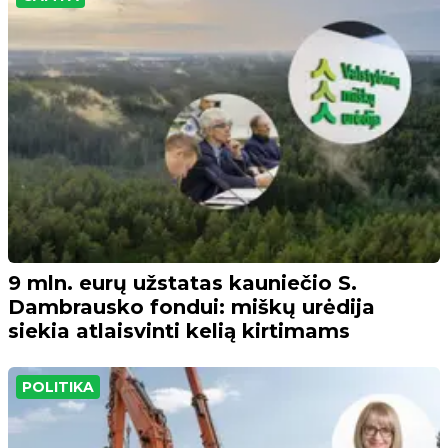
9 mln. eurų užstatas kauniečio S.
Dambrausko fondui: miškų urėdija
siekia atlaisvinti kelią kirtimams
POLITIKA