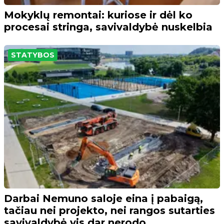
Mokyklų remontai: kuriose ir dėl ko
procesai stringa, savivaldybė nuskelbia
STATYBOS
Darbai Nemuno saloje eina į pabaigą,
tačiau nei projekto, nei rangos sutarties
savivaldybė vis dar nerodo