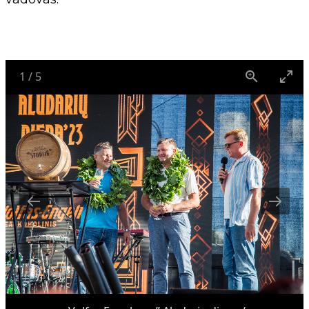
1
/
5