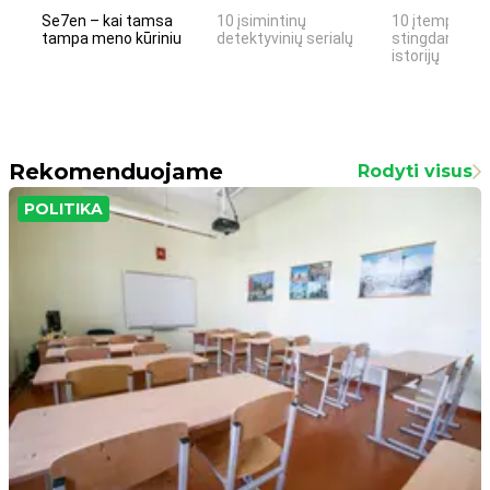
Se7en – kai tamsa
10 įsimintinų
10 įtemptų, k
tampa meno kūriniu
detektyvinių serialų
stingdančių k
istorijų
Rekomenduojame
Rodyti visus
POLITIKA