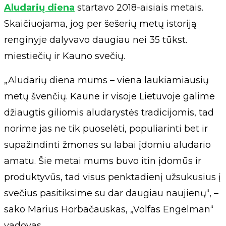
Aludarių diena
startavo 2018-aisiais metais.
Skaičiuojama, jog per šešerių metų istoriją
renginyje dalyvavo daugiau nei 35 tūkst.
miestiečių ir Kauno svečių.
„Aludarių diena mums – viena laukiamiausių
metų švenčių. Kaune ir visoje Lietuvoje galime
džiaugtis giliomis aludarystės tradicijomis, tad
norime jas ne tik puoselėti, populiarinti bet ir
supažindinti žmones su labai įdomiu aludario
amatu. Šie metai mums buvo itin įdomūs ir
produktyvūs, tad visus penktadienį užsukusius į
svečius pasitiksime su dar daugiau naujienų“, –
sako Marius Horbačauskas, „Volfas Engelman“
vadovas.