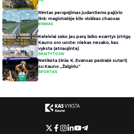
Rimtas perspėjimas judantiems pajūrio
link: magistralėje kilo visiškas chaosas
EISMAS
Keleiviai sako jau parą laiko esantys įstrigę
Kauno oro uoste: niekas nesako, kas
vyksta (atnaujinta)
SKAITYTOJAI
Netikėta žinia: K. Evansas pasirašė sutartį
su Kauno „Žalgiriu“
SPORTAS