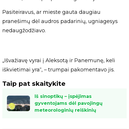
Pasiteiravus, ar mieste gauta daugiau
pranešimų dėl audros padarinių, ugniagesys
nedaugžodžiavo.
„Išvažiavę vyrai į Aleksotą ir Panemunę, keli
iškvietimai yra“, – trumpai pakomentavo jis.
Taip pat skaitykite
Iš sinoptikų – įspėjimas
gyventojams dėl pavojingų
meteorologinių reiškinių