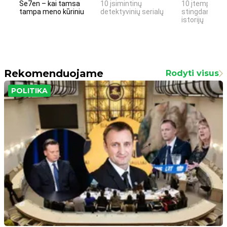
Se7en – kai tamsa
10 įsimintinų
10 įtemptų, k
tampa meno kūriniu
detektyvinių serialų
stingdančių k
istorijų
Rekomenduojame
Rodyti visus
POLITIKA