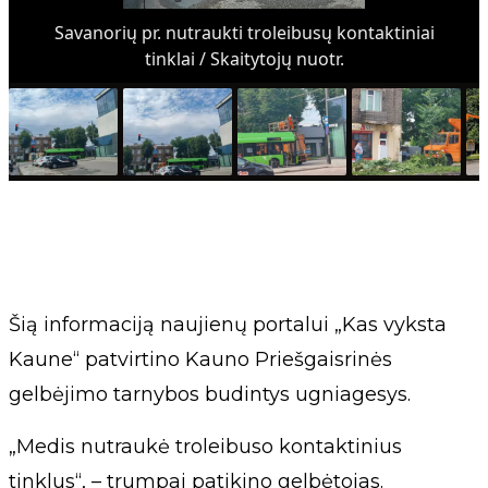
Savanorių pr. nutraukti troleibusų kontaktiniai
tinklai / Skaitytojų nuotr.
Šią informaciją naujienų portalui „Kas vyksta
Kaune“ patvirtino Kauno Priešgaisrinės
gelbėjimo tarnybos budintys ugniagesys.
„Medis nutraukė troleibuso kontaktinius
tinklus“, – trumpai patikino gelbėtojas.