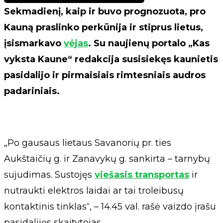
Sekmadienį, kaip ir buvo prognozuota, pro
Kauną praslinko perkūnija ir stiprus lietus,
įsismarkavo
vėjas
. Su naujienų portalo „Kas
vyksta Kaune“ redakcija susisiekęs kaunietis
pasidalijo ir pirmaisiais rimtesniais audros
padariniais.
„Po gausaus lietaus Savanorių pr. ties
Aukštaičių g. ir Zanavykų g. sankirta – tarnybų
sujudimas. Sustojęs
viešasis transportas
ir
nutraukti elektros laidai ar tai troleibusų
kontaktinis tinklas“, – 14.45 val. rašė vaizdo įrašu
pasidalijęs skaitytojas.