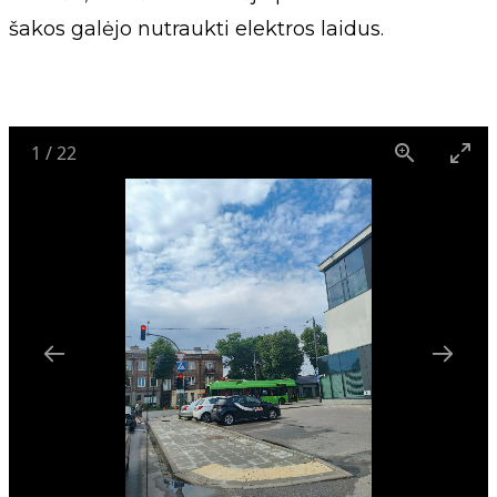
šakos galėjo nutraukti elektros laidus.
1
/
22