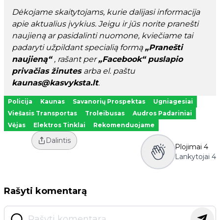
Dėkojame skaitytojams, kurie dalijasi informacija
apie aktualius įvykius. Jeigu ir jūs norite pranešti
naujieną ar pasidalinti nuomone, kviečiame tai
padaryti užpildant specialią formą
„Pranešti
naujieną“
, rašant per
„Facebook“ puslapio
privačias žinutes
arba el. paštu
kaunas@kasvyksta.lt
.
Policija
Kaunas
Savanorių Prospektas
Ugniagesiai
Viešasis Transportas
Troleibusas
Audros Padariniai
Vėjas
Elektros Tinklai
Rekomenduojame
Dalintis
Plojimai
4
Lankytojai
4
Rašyti komentarą