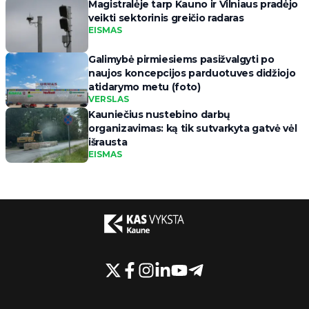
Magistralėje tarp Kauno ir Vilniaus pradėjo
veikti sektorinis greičio radaras
EISMAS
Galimybė pirmiesiems pasižvalgyti po
naujos koncepcijos parduotuves didžiojo
atidarymo metu (foto)
VERSLAS
Kauniečius nustebino darbų
organizavimas: ką tik sutvarkyta gatvė vėl
išrausta
EISMAS