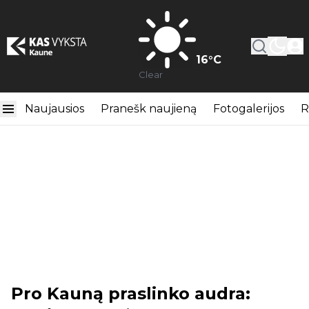
16
°C
Clear
Naujausios
Pranešk naujieną
Fotogalerijos
R
Pro Kauną praslinko audra: