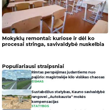
Mokyklų remontai: kuriose ir dėl ko
procesai stringa, savivaldybė nuskelbia
Populiariausi straipsniai
Rimtas perspėjimas judantiems nuo
pajūrio: magistralėje kilo visiškas chaosas
EISMAS
Sustabdžius statybas, Kauno savivaldybė
rangovei „Autokausta“ mokės
kompensacijas
STATYBOS