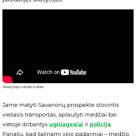
Skaitytojo vaizdo įrašas
Jame matyti Savanorių prospekte stovintis
viešasis transportas, aplaužyti medžiai bei
vietoje dirbantys
ugniagesiai
ir
policija
.
Panašu, kad šalinami vėjo padariniai – medžio