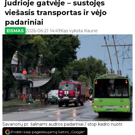
judrioje gatvėje – sustojęs
viešasis transportas ir vėjo
padariniai
EISMAS
2026-06-21 14:49
Kas vyksta Kaune
Savanorių pr. šalinami audros padariniai / stop kadro nuotr.
Pridėti kaip pageidaujamą šaltinį „Google“