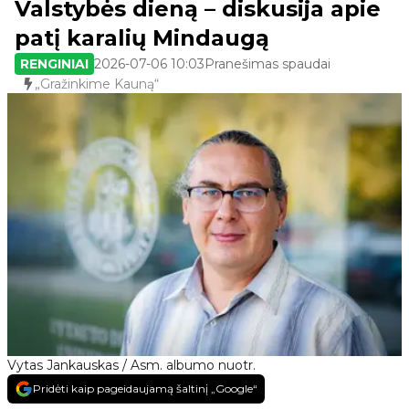
Valstybės dieną – diskusija apie
patį karalių Mindaugą
RENGINIAI
2026-07-06 10:03
Pranešimas spaudai
„Gražinkime Kauną“
Vytas Jankauskas / Asm. albumo nuotr.
Pridėti kaip pageidaujamą šaltinį „Google“