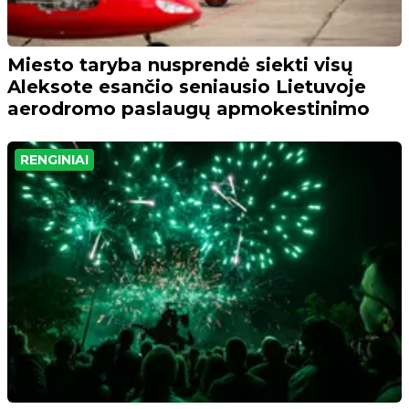
Miesto taryba nusprendė siekti visų
Aleksote esančio seniausio Lietuvoje
aerodromo paslaugų apmokestinimo
RENGINIAI