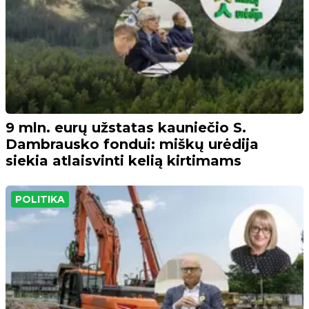
9 mln. eurų užstatas kauniečio S.
Dambrausko fondui: miškų urėdija
siekia atlaisvinti kelią kirtimams
POLITIKA