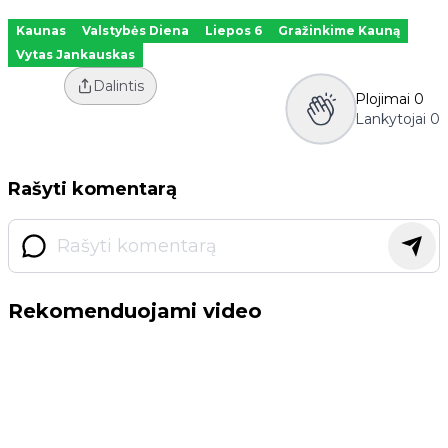
Kaunas
Valstybės Diena
Liepos 6
Gražinkime Kauną
Vytas Jankauskas
Dalintis
Plojimai
0
Lankytojai
0
Rašyti komentarą
Rekomenduojami video