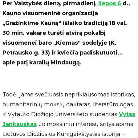
Per Valstybės dieną, pirmadienį,
liepos 6
d.,
Kauno visuomeninė organizacija
„Gražinkime Kauną“ išlaiko tradiciją 18 val.
30 min. vakare turėti atvirą pokalbį
visuomenei baro „Kiemas“ sodelyje (K.
Petrausko g. 33) ir kviečia padiskutuoti...
apie patį karalių Mindaugą.
Todėl jame svečiuosis nepriklausomas istorikas,
humanitarinių mokslų daktaras, literatūrologas
ir Vytauto Didžiojo universiteto studentas
Vytas
Jankauskas
. Jo mokslinių interesų sritys apima
Lietuvos Didžiosios Kunigaikštystės istoriją –