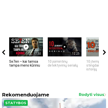
17:50
12:25
Se7en – kai tamsa
10 įsimintinų
10 įtemptų, k
tampa meno kūriniu
detektyvinių serialų
stingdančių k
istorijų
Rekomenduojame
Rodyti visus
STATYBOS