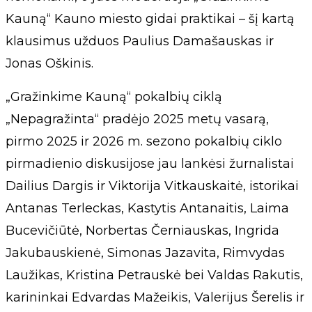
Kauną“ Kauno miesto gidai praktikai – šį kartą
klausimus užduos Paulius Damašauskas ir
Jonas Oškinis.
„Gražinkime Kauną“ pokalbių ciklą
„Nepagražinta“ pradėjo 2025 metų vasarą,
pirmo 2025 ir 2026 m. sezono pokalbių ciklo
pirmadienio diskusijose jau lankėsi žurnalistai
Dailius Dargis ir Viktorija Vitkauskaitė, istorikai
Antanas Terleckas, Kastytis Antanaitis, Laima
Bucevičiūtė, Norbertas Černiauskas, Ingrida
Jakubauskienė, Simonas Jazavita, Rimvydas
Laužikas, Kristina Petrauskė bei Valdas Rakutis,
karininkai Edvardas Mažeikis, Valerijus Šerelis ir