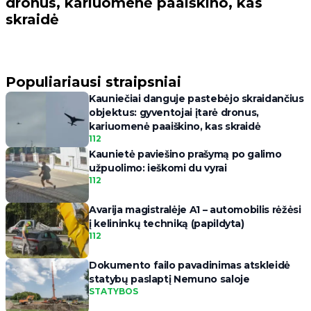
dronus, kariuomenė paaiškino, kas
skraidė
Populiariausi straipsniai
Kauniečiai danguje pastebėjo skraidančius
objektus: gyventojai įtarė dronus,
kariuomenė paaiškino, kas skraidė
112
Kaunietė paviešino prašymą po galimo
užpuolimo: ieškomi du vyrai
112
Avarija magistralėje A1 – automobilis rėžėsi
į kelininkų techniką (papildyta)
112
Dokumento failo pavadinimas atskleidė
statybų paslaptį Nemuno saloje
STATYBOS