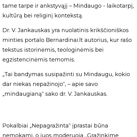
tame tarpe ir ankstyvąjį – Mindaugo - laikotarpį,
kultūrą bei religinį kontekstą.
Dr. V. Jankauskas yra nuolatinis krikščioniškos
minties portalo Bernardinai.lt autorius, kur rašo
tekstus istorinėmis, teologinėmis bei
egzistencinėmis temomis.
„Tai bandymas susipažinti su Mindaugu, kokio
dar niekas nepažinojo“, – apie savo
„mindaugianą“ sako dr. V. Jankauskas.
Pokalbiai „Nepagražinta“ įprastai būna
nemokami, o juos moderuoja „Gražinkime