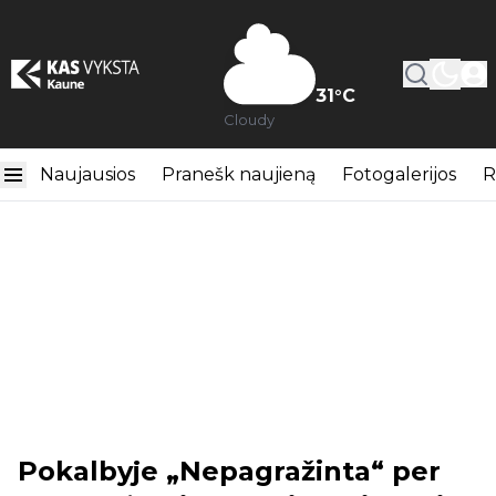
31
°C
Cloudy
Naujausios
Pranešk naujieną
Fotogalerijos
R
Pokalbyje „Nepagražinta“ per