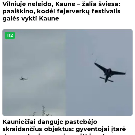
Vilniuje neleido, Kaune – žalia šviesa:
paaiškino, kodėl fejerverkų festivalis
galės vykti Kaune
112
Kauniečiai danguje pastebėjo
skraidančius objektus: gyventojai įtarė