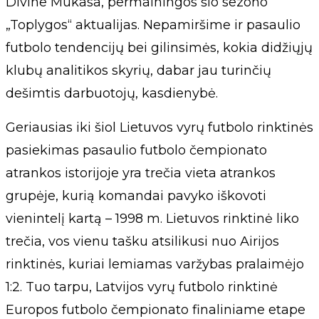
Divine Mukasa, permainingos šio sezono
„Toplygos“ aktualijas. Nepamiršime ir pasaulio
futbolo tendencijų bei gilinsimės, kokia didžiųjų
klubų analitikos skyrių, dabar jau turinčių
dešimtis darbuotojų, kasdienybė.
Geriausias iki šiol Lietuvos vyrų futbolo rinktinės
pasiekimas pasaulio futbolo čempionato
atrankos istorijoje yra trečia vieta atrankos
grupėje, kurią komandai pavyko iškovoti
vienintelį kartą – 1998 m. Lietuvos rinktinė liko
trečia, vos vienu tašku atsilikusi nuo Airijos
rinktinės, kuriai lemiamas varžybas pralaimėjo
1:2. Tuo tarpu, Latvijos vyrų futbolo rinktinė
Europos futbolo čempionato finaliniame etape