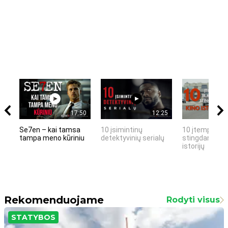
17:50
12:25
Se7en – kai tamsa
10 įsimintinų
10 įtemptų, k
tampa meno kūriniu
detektyvinių serialų
stingdančių k
istorijų
Rekomenduojame
Rodyti visus
STATYBOS