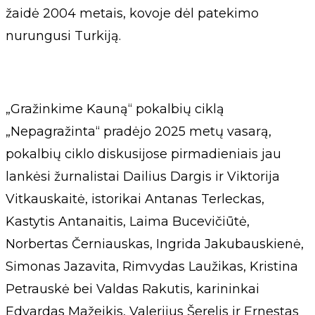
žaidė 2004 metais, kovoje dėl patekimo
nurungusi Turkiją.
„Gražinkime Kauną“ pokalbių ciklą
„Nepagražinta“ pradėjo 2025 metų vasarą,
pokalbių ciklo diskusijose pirmadieniais jau
lankėsi žurnalistai Dailius Dargis ir Viktorija
Vitkauskaitė, istorikai Antanas Terleckas,
Kastytis Antanaitis, Laima Bucevičiūtė,
Norbertas Černiauskas, Ingrida Jakubauskienė,
Simonas Jazavita, Rimvydas Laužikas, Kristina
Petrauskė bei Valdas Rakutis, karininkai
Edvardas Mažeikis, Valerijus Šerelis ir Ernestas