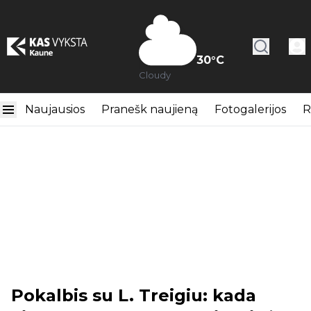
30
°C
Cloudy
Naujausios
Pranešk naujieną
Fotogalerijos
R
Pokalbis su L. Treigiu: kada