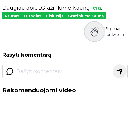
Daugiau apie „Gražinkime Kauną“
čia
.
Kaunas
Futbolas
Diskusija
Gražinkime Kauną
Plojimai
1
Lankytojai
1
Rašyti komentarą
Rekomenduojami video