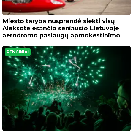
Miesto taryba nusprendė siekti visų
Aleksote esančio seniausio Lietuvoje
aerodromo paslaugų apmokestinimo
RENGINIAI