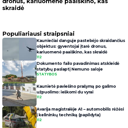
dronus, kariuomenė paaiškino, kas
skraidė
Populiariausi straipsniai
Kauniečiai danguje pastebėjo skraidančius
objektus: gyventojai įtarė dronus,
kariuomenė paaiškino, kas skraidė
112
Dokumento failo pavadinimas atskleidė
statybų paslaptį Nemuno saloje
STATYBOS
Kaunietė paviešino prašymą po galimo
užpuolimo: ieškomi du vyrai
112
Avarija magistralėje A1 – automobilis rėžėsi
į kelininkų techniką (papildyta)
112