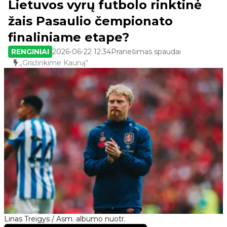
Lietuvos vyrų futbolo rinktinė
žais Pasaulio čempionato
finaliniame etape?
RENGINIAI
2026-06-22 12:34
Pranešimas spaudai
„Gražinkime Kauną“
Linas Treigys / Asm. albumo nuotr.