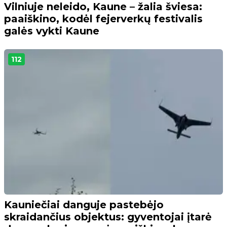
Vilniuje neleido, Kaune – žalia šviesa:
paaiškino, kodėl fejerverkų festivalis
galės vykti Kaune
112
Kauniečiai danguje pastebėjo
skraidančius objektus: gyventojai įtarė