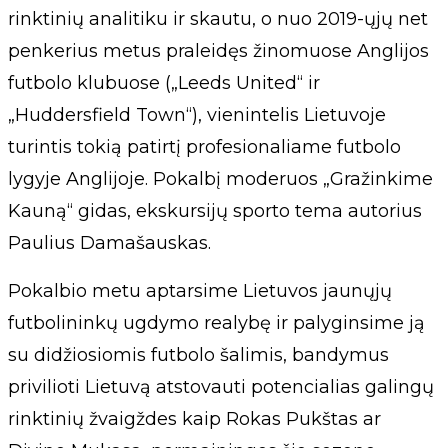
rinktinių analitiku ir skautu, o nuo 2019-ųjų net
penkerius metus praleidęs žinomuose Anglijos
futbolo klubuose („Leeds United“ ir
„Huddersfield Town“), vienintelis Lietuvoje
turintis tokią patirtį profesionaliame futbolo
lygyje Anglijoje. Pokalbį moderuos „Gražinkime
Kauną“ gidas, ekskursijų sporto tema autorius
Paulius Damašauskas.
Pokalbio metu aptarsime Lietuvos jaunųjų
futbolininkų ugdymo realybę ir palyginsime ją
su didžiosiomis futbolo šalimis, bandymus
privilioti Lietuvą atstovauti potencialias galingų
rinktinių žvaigždes kaip Rokas Pukštas ar