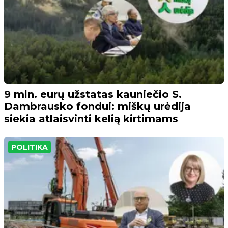
9 mln. eurų užstatas kauniečio S.
Dambrausko fondui: miškų urėdija
siekia atlaisvinti kelią kirtimams
POLITIKA