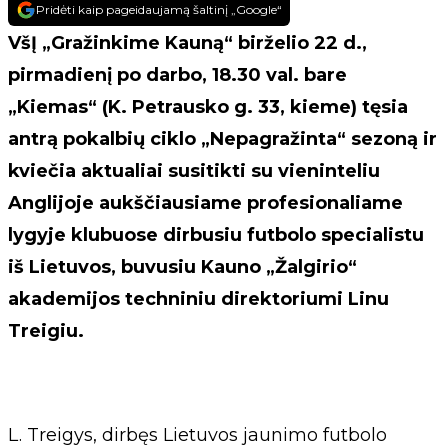
Pridėti kaip pageidaujamą šaltinį „Google“
VšĮ „Gražinkime Kauną“ birželio 22 d.,
pirmadienį po darbo, 18.30 val. bare
„Kiemas“ (K. Petrausko g. 33, kieme) tęsia
antrą pokalbių ciklo „Nepagražinta“ sezoną ir
kviečia aktualiai susitikti su vieninteliu
Anglijoje aukščiausiame profesionaliame
lygyje klubuose dirbusiu futbolo specialistu
iš Lietuvos, buvusiu Kauno „Žalgirio“
akademijos techniniu direktoriumi Linu
Treigiu.
L. Treigys, dirbęs Lietuvos jaunimo futbolo