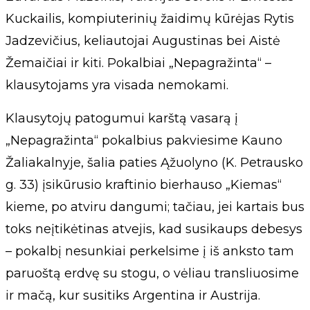
Kuckailis, kompiuterinių žaidimų kūrėjas Rytis
Jadzevičius, keliautojai Augustinas bei Aistė
Žemaičiai ir kiti. Pokalbiai „Nepagražinta“ –
klausytojams yra visada nemokami.
Klausytojų patogumui karštą vasarą į
„Nepagražinta“ pokalbius pakviesime Kauno
Žaliakalnyje, šalia paties Ąžuolyno (K. Petrausko
g. 33) įsikūrusio kraftinio bierhauso „Kiemas“
kieme, po atviru dangumi; tačiau, jei kartais bus
toks neįtikėtinas atvejis, kad susikaups debesys
– pokalbį nesunkiai perkelsime į iš anksto tam
paruoštą erdvę su stogu, o vėliau transliuosime
ir mačą, kur susitiks Argentina ir Austrija.