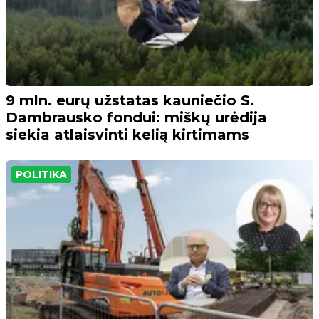
9 mln. eurų užstatas kauniečio S.
Dambrausko fondui: miškų urėdija
siekia atlaisvinti kelią kirtimams
POLITIKA