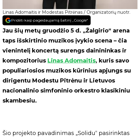
Linas Adomaitis ir Modestas Pitrėnas / Organizatorių nuotr.
Pridėti kaip pageidaujamą šaltinį „Google“
Jau šių metų gruodžio 5 d. „Žalgirio“ arena
taps išskirtinio muzikos įvykio scena – čia
vienintelį koncertą surengs dainininkas ir
kompozitorius
Linas Adomaitis
, kuris savo
populiariosios muzikos kūrinius apjungs su
dirigentu Modestu Pitrėnu ir Lietuvos
nacionalinio simfoninio orkestro klasikiniu
skambesiu.
Šio projekto pavadinimas „Solidu“ pasirinktas