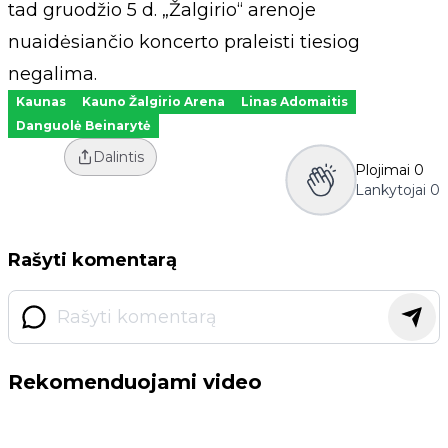
tad gruodžio 5 d. „Žalgirio“ arenoje
nuaidėsiančio koncerto praleisti tiesiog
negalima.
Kaunas
Kauno Žalgirio Arena
Linas Adomaitis
Danguolė Beinarytė
Dalintis
Plojimai
0
Lankytojai
0
Rašyti komentarą
Rekomenduojami video