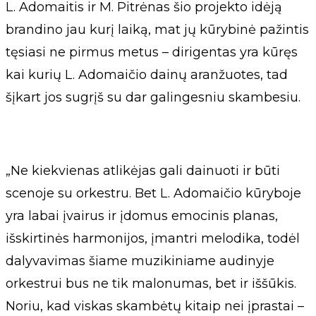
L. Adomaitis ir M. Pitrėnas šio projekto idėją
brandino jau kurį laiką, mat jų kūrybinė pažintis
tęsiasi ne pirmus metus – dirigentas yra kūręs
kai kurių L. Adomaičio dainų aranžuotes, tad
šįkart jos sugrįš su dar galingesniu skambesiu.
„Ne kiekvienas atlikėjas gali dainuoti ir būti
scenoje su orkestru. Bet L. Adomaičio kūryboje
yra labai įvairus ir įdomus emocinis planas,
išskirtinės harmonijos, įmantri melodika, todėl
dalyvavimas šiame muzikiniame audinyje
orkestrui bus ne tik malonumas, bet ir iššūkis.
Noriu, kad viskas skambėtų kitaip nei įprastai –