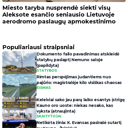
Miesto taryba nusprendė siekti visų
Aleksote esančio seniausio Lietuvoje
aerodromo paslaugų apmokestinimo
Populiariausi straipsniai
Dokumento failo pavadinimas atskleidė
statybų paslaptį Nemuno saloje
(papildyta)
STATYBOS
Rimtas perspėjimas judantiems nuo
pajūrio: magistralėje kilo visiškas chaosas
EISMAS
Keleiviai sako jau parą laiko esantys įstrigę
Kauno oro uoste: niekas nesako, kas
vyksta (atnaujinta)
SKAITYTOJAI
Netikėta žinia: K. Evansas pasirašė sutartį