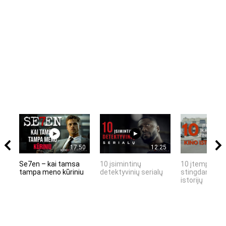
17:50
12:25
Se7en – kai tamsa
10 įsimintinų
10 įtemptų, k
tampa meno kūriniu
detektyvinių serialų
stingdančių k
istorijų