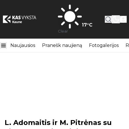
17
°C
Clear
Naujausios
Pranešk naujieną
Fotogalerijos
R
L. Adomaitis ir M. Pitrėnas su