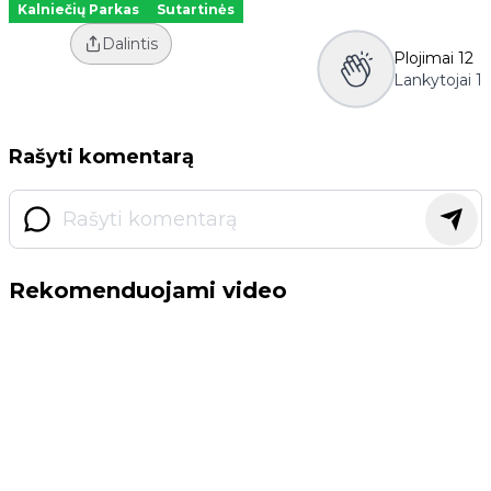
Kalniečių Parkas
Sutartinės
Dalintis
Plojimai
12
Lankytojai
1
Rašyti komentarą
Rekomenduojami video