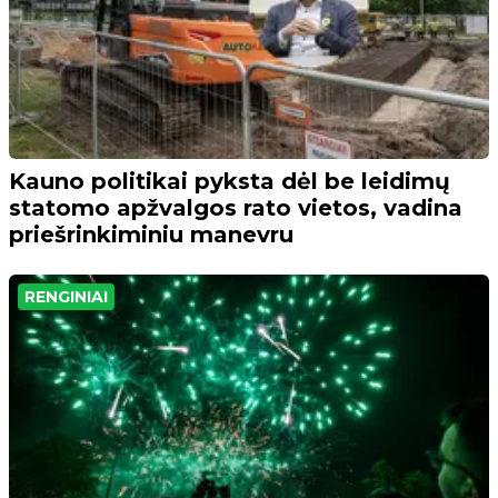
Kauno politikai pyksta dėl be leidimų
statomo apžvalgos rato vietos, vadina
priešrinkiminiu manevru
RENGINIAI