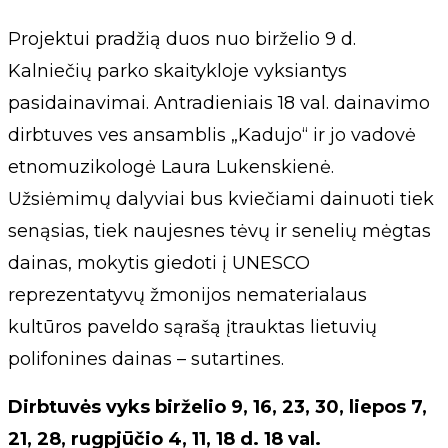
Projektui pradžią duos nuo birželio 9 d.
Kalniečių parko skaitykloje vyksiantys
pasidainavimai. Antradieniais 18 val. dainavimo
dirbtuves ves ansamblis „Kadujo“ ir jo vadovė
etnomuzikologė Laura Lukenskienė.
Užsiėmimų dalyviai bus kviečiami dainuoti tiek
senąsias, tiek naujesnes tėvų ir senelių mėgtas
dainas, mokytis giedoti į UNESCO
reprezentatyvų žmonijos nematerialaus
kultūros paveldo sąrašą įtrauktas lietuvių
polifonines dainas – sutartines.
Dirbtuvės vyks birželio 9, 16, 23, 30, liepos 7,
21, 28, rugpjūčio 4, 11, 18 d. 18 val.