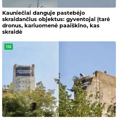
Kauniečiai danguje pastebėjo
skraidančius objektus: gyventojai įtarė
dronus, kariuomenė paaiškino, kas
skraidė
112