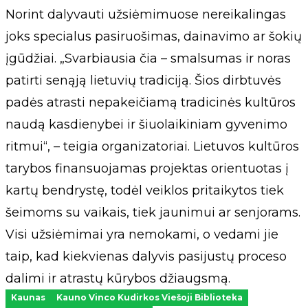
Norint dalyvauti užsiėmimuose nereikalingas
joks specialus pasiruošimas, dainavimo ar šokių
įgūdžiai. „Svarbiausia čia – smalsumas ir noras
patirti senąją lietuvių tradiciją. Šios dirbtuvės
padės atrasti nepakeičiamą tradicinės kultūros
naudą kasdienybei ir šiuolaikiniam gyvenimo
ritmui“, – teigia organizatoriai. Lietuvos kultūros
tarybos finansuojamas projektas orientuotas į
kartų bendrystę, todėl veiklos pritaikytos tiek
šeimoms su vaikais, tiek jaunimui ar senjorams.
Visi užsiėmimai yra nemokami, o vedami jie
taip, kad kiekvienas dalyvis pasijustų proceso
dalimi ir atrastų kūrybos džiaugsmą.
Kaunas
Kauno Vinco Kudirkos Viešoji Biblioteka