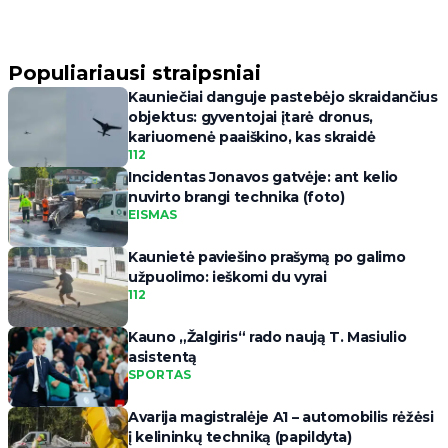
Populiariausi straipsniai
Kauniečiai danguje pastebėjo skraidančius
objektus: gyventojai įtarė dronus,
kariuomenė paaiškino, kas skraidė
112
Incidentas Jonavos gatvėje: ant kelio
nuvirto brangi technika (foto)
EISMAS
Kaunietė paviešino prašymą po galimo
užpuolimo: ieškomi du vyrai
112
Kauno „Žalgiris“ rado naują T. Masiulio
asistentą
SPORTAS
Avarija magistralėje A1 – automobilis rėžėsi
į kelininkų techniką (papildyta)