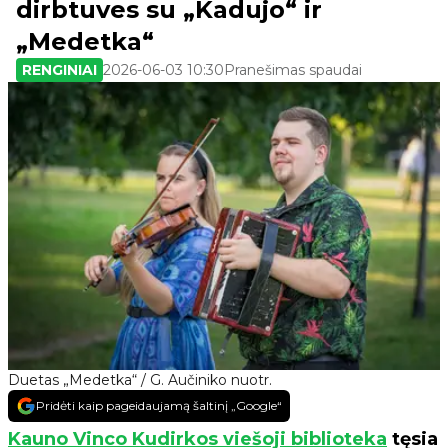
dirbtuves su „Kadujo“ ir
„Medetka“
RENGINIAI
2026-06-03 10:30
Pranešimas spaudai
Duetas „Medetka“ / G. Aučiniko nuotr.
Pridėti kaip pageidaujamą šaltinį „Google“
Kauno Vinco Kudirkos viešoji biblioteka
tęsia