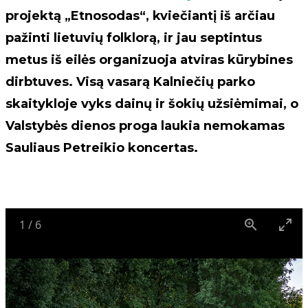
projektą „Etnosodas“, kviečiantį iš arčiau
pažinti lietuvių folklorą, ir jau septintus
metus iš eilės organizuoja atviras kūrybines
dirbtuves. Visą vasarą Kalniečių parko
skaitykloje vyks dainų ir šokių užsiėmimai, o
Valstybės dienos proga laukia nemokamas
Sauliaus Petreikio koncertas.
1
/
6