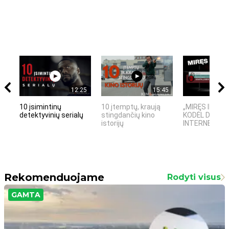
12:25
15:45
10 įsimintinų
10 įtemptų, kraują
„MIRĘS INTER
detektyvinių serialų
stingdančių kino
KODĖL DIDŽIOJ
istorijų
INTERNETO NĖ
Rekomenduojame
Rodyti visus
GAMTA