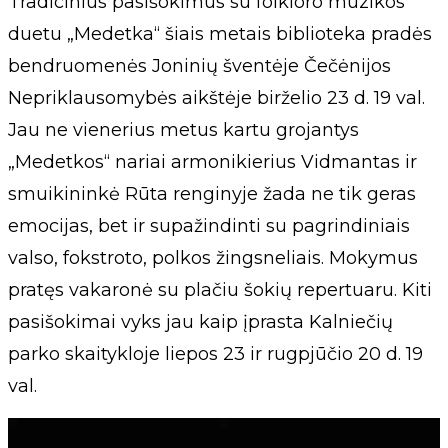
Tradicinius pasišokimus su folkloro muzikos
duetu „Medetka“ šiais metais biblioteka pradės
bendruomenės Joninių šventėje Čečėnijos
Nepriklausomybės aikštėje birželio 23 d. 19 val.
Jau ne vienerius metus kartu grojantys
„Medetkos“ nariai armonikierius Vidmantas ir
smuikininkė Rūta renginyje žada ne tik geras
emocijas, bet ir supažindinti su pagrindiniais
valso, fokstroto, polkos žingsneliais. Mokymus
pratęs vakaronė su plačiu šokių repertuaru. Kiti
pasišokimai vyks jau kaip įprasta Kalniečių
parko skaitykloje liepos 23 ir rugpjūčio 20 d. 19
val.