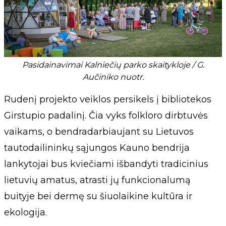
Pasidainavimai Kalniečių parko skaitykloje / G.
Aučiniko nuotr.
Rudenį projekto veiklos persikels į bibliotekos
Girstupio padalinį. Čia vyks folkloro dirbtuvės
vaikams, o bendradarbiaujant su Lietuvos
tautodailininkų sąjungos Kauno bendrija
lankytojai bus kviečiami išbandyti tradicinius
lietuvių amatus, atrasti jų funkcionalumą
buityje bei dermę su šiuolaikine kultūra ir
ekologija.