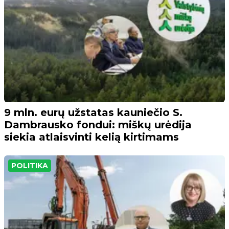
9 mln. eurų užstatas kauniečio S.
Dambrausko fondui: miškų urėdija
siekia atlaisvinti kelią kirtimams
POLITIKA