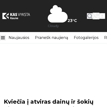
23
°C
Cloudy
Naujausios
Pranešk naujieną
Fotogalerijos
R
Kviečia į atviras dainų ir šokių