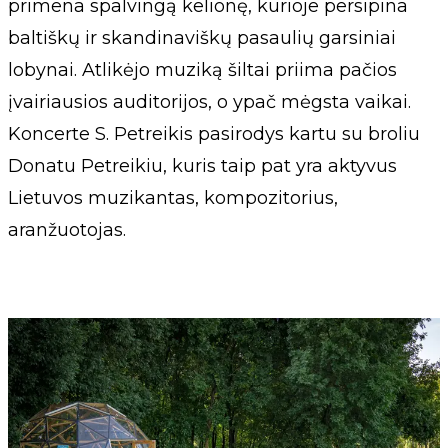
primena spalvingą kelionę, kurioje persipina
baltiškų ir skandinaviškų pasaulių garsiniai
lobynai. Atlikėjo muziką šiltai priima pačios
įvairiausios auditorijos, o ypač mėgsta vaikai.
Koncerte S. Petreikis pasirodys kartu su broliu
Donatu Petreikiu, kuris taip pat yra aktyvus
Lietuvos muzikantas, kompozitorius,
aranžuotojas.