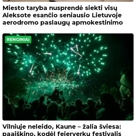
Miesto taryba nusprendė siekti visų
Aleksote esančio seniausio Lietuvoje
aerodromo paslaugų apmokestinimo
RENGINIAI
Vilniuje neleido, Kaune – žalia šviesa:
paaiškino, kodėl fejerverkų festivalis