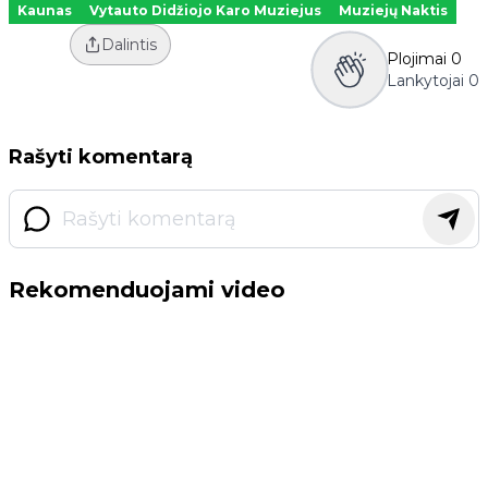
Kaunas
Vytauto Didžiojo Karo Muziejus
Muziejų Naktis
Dalintis
Plojimai
0
Lankytojai
0
Rašyti komentarą
Rekomenduojami video