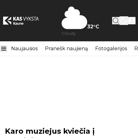
32
°C
Cloudy
Naujausios
Pranešk naujieną
Fotogalerijos
R
Karo muziejus kviečia į