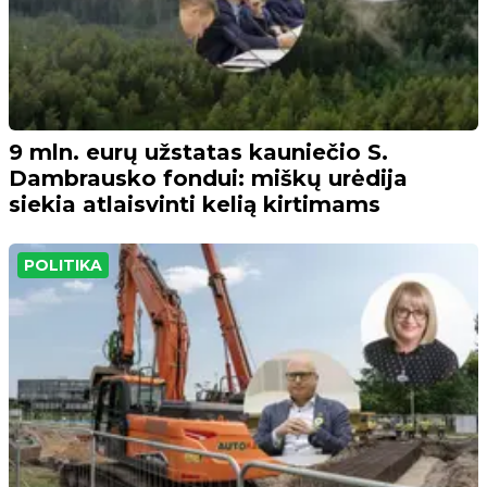
9 mln. eurų užstatas kauniečio S.
Dambrausko fondui: miškų urėdija
siekia atlaisvinti kelią kirtimams
POLITIKA