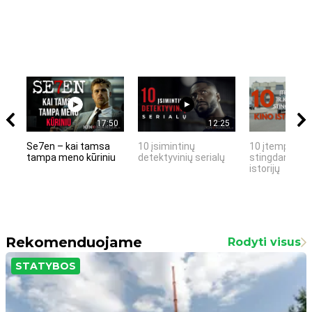
17:50
12:25
Se7en – kai tamsa
10 įsimintinų
10 įtemptų, k
tampa meno kūriniu
detektyvinių serialų
stingdančių k
istorijų
Rekomenduojame
Rodyti visus
STATYBOS