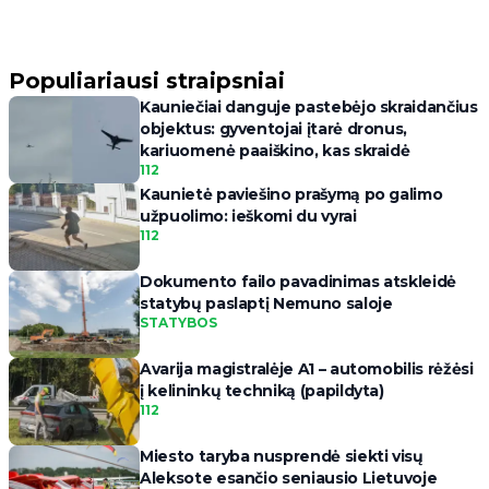
Populiariausi straipsniai
Kauniečiai danguje pastebėjo skraidančius
objektus: gyventojai įtarė dronus,
kariuomenė paaiškino, kas skraidė
112
Kaunietė paviešino prašymą po galimo
užpuolimo: ieškomi du vyrai
112
Dokumento failo pavadinimas atskleidė
statybų paslaptį Nemuno saloje
STATYBOS
Avarija magistralėje A1 – automobilis rėžėsi
į kelininkų techniką (papildyta)
112
Miesto taryba nusprendė siekti visų
Aleksote esančio seniausio Lietuvoje