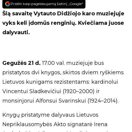
Pridėti kaip pageidaujamą šaltinį „Google“
Šią savaitę Vytauto Didžiojo karo muziejuje
vyks keli įdomūs renginių. Kviečiama juose
dalyvauti.
Gegužės 21 d.
17.00 val. muziejuje bus
pristatytos dvi knygos, skirtos dviem ryškiems
Lietuvos kunigams rezistentams: kardinolui
Vincentui Sladkevičiui (1920–2000) ir
monsinjorui Alfonsui Svarinskui (1924–2014).
Knygų pristatyme dalyvaus Lietuvos
Nepriklausomybės Akto signatarė Irena