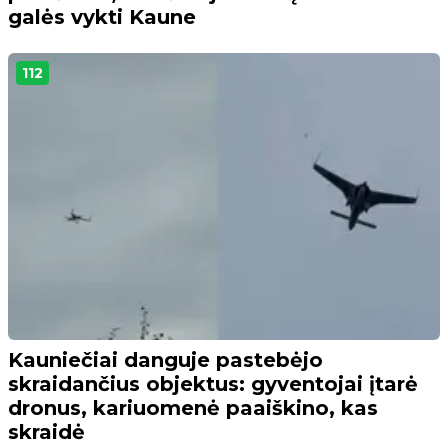
galės vykti Kaune
112
Kauniečiai danguje pastebėjo
skraidančius objektus: gyventojai įtarė
dronus, kariuomenė paaiškino, kas
skraidė