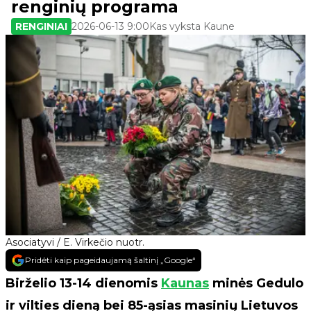
renginių programa
RENGINIAI
2026-06-13 9:00
Kas vyksta Kaune
Asociatyvi / E. Virkečio nuotr.
Pridėti kaip pageidaujamą šaltinį „Google“
Birželio 13-14 dienomis
Kaunas
minės Gedulo
ir vilties dieną bei 85-ąsias masinių Lietuvos