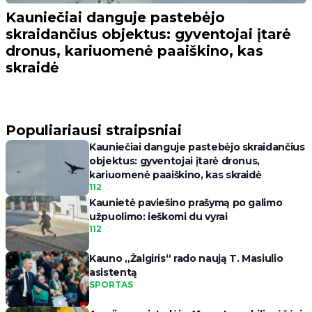
Kauniečiai danguje pastebėjo
skraidančius objektus: gyventojai įtarė
dronus, kariuomenė paaiškino, kas
skraidė
Populiariausi straipsniai
Kauniečiai danguje pastebėjo skraidančius
objektus: gyventojai įtarė dronus,
kariuomenė paaiškino, kas skraidė
112
Kaunietė paviešino prašymą po galimo
užpuolimo: ieškomi du vyrai
112
Kauno „Žalgiris“ rado naują T. Masiulio
asistentą
SPORTAS