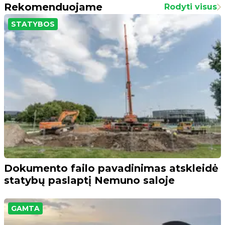
Rekomenduojame
Rodyti visus
STATYBOS
Dokumento failo pavadinimas atskleidė
statybų paslaptį Nemuno saloje
GAMTA