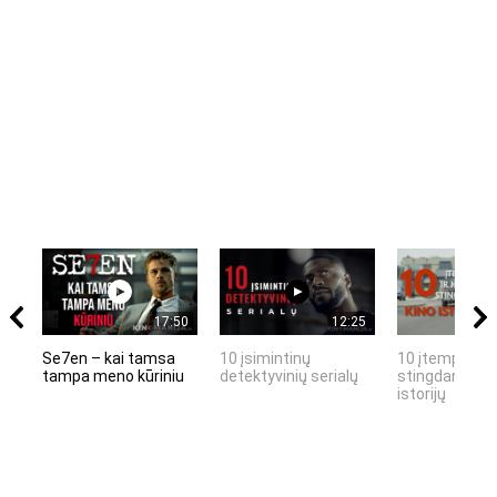
17:50
12:25
Se7en – kai tamsa
10 įsimintinų
10 įtemptų, k
tampa meno kūriniu
detektyvinių serialų
stingdančių k
istorijų