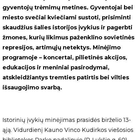
gyventojų trėmimų metines. Gyventojai bei
miesto svečiai kviečiami sustoti, prisiminti
skaudžius šalies istorijos įvykius ir pagerbti
žmones, kurių likimus paženklino sovietinės
represijos, artimųjų netektys. Minėjimo
programoje – koncertai, pilietinės akcijos,
edukacijos ir meniniai pasirodymai,
atskleidžiantys tremties patirtis bei vilties
išsaugojimo svarbą.
Istorinių įvykių minėjimas prasidės birželio 13-
ąją. Vidurdienį Kauno Vinco Kudirkos viešosios
bibliotekos Parko padalinyje (P. Lukšio g. 60)