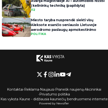
Avarija magistralėje A1 – automobilis rėžėsi
į kelininkų techniką (papildyta)
112
Miesto taryba nusprendė siekti visų
Aleksote esančio seniausio Lietuvoje
aerodromo paslaugų apmokestinimo
POLITIKA
Kontaktai
•
Reklama
•
Naujausi
•
Pranešk naujieną
•
Akcininkai
•
Privatumo politika
Kas vyksta Kaune - didžiausia kauniečių bendruomenė internete
Powered by Newsifier