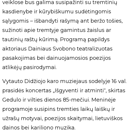
veiklose bus galima susipažinti su tremtinių
kasdienybe ir kūrybiškumu sudėtingomis
sąlygomis – išbandyti rašymą ant beržo tošies,
sužinoti apie tremtyje gamintus žaislus ar
tautinių raštų kūrimą. Programą papildys
aktoriaus Dainiaus Svobono teatralizuotas
pasakojimas bei dainuojamosios poezijos
atlikėjų pasirodymai.
Vytauto Didžiojo karo muziejaus sodelyje 16 val.
prasidės koncertas „Išgyventi ir atminti“, skirtas
Gedulo ir vilties dienos 85-mečiui. Meninėje
programoje susipins tremties laikų laiškų ir
užrašų motyvai, poezijos skaitymai, lietuviškos
dainos bei kariliono muzika.