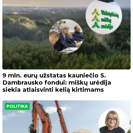
9 mln. eurų užstatas kauniečio S.
Dambrausko fondui: miškų urėdija
siekia atlaisvinti kelią kirtimams
POLITIKA