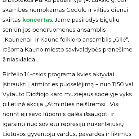
skambės nemokamas Gedulo ir vilties dienai
skirtas
koncertas
. Jame pasirodys Eigulių
seniūnijos bendruomenės ansamblis
„Kaunėnai“ ir Kauno folkloro ansamblis „Gilė“,
rašoma Kauno miesto savivaldybės pranešime
žiniasklaidai.
Birželio 14-osios programa kvies aktyviai
įsitraukti į atminties puoselėjimą – nuo 11.50 val.
Vytauto Didžiojo karo muziejaus sodelyje vyks
pilietinė akcija „Atminties neištremsi“. Visi
norintieji savo lūpomis galės išsaugoti ir
įgarsinti nuo sovietų represijų nukentėjusių
Lietuvos gyventojų vardus, pavardes ir likimus: