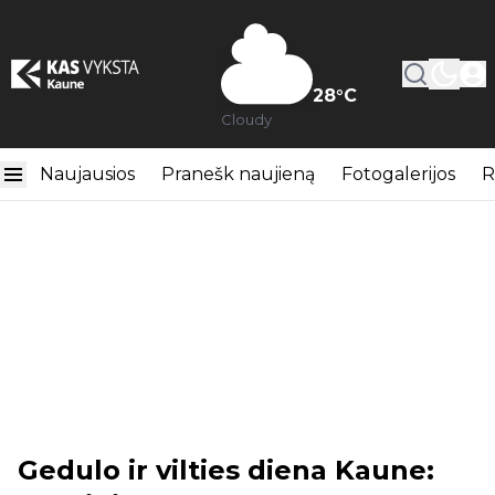
28
°C
Cloudy
Naujausios
Pranešk naujieną
Fotogalerijos
R
Gedulo ir vilties diena Kaune: