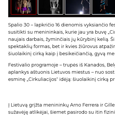
Spalio 30 – lapkričio 16 dienomis vyksiančio fe
susitikti su menininkais, kurie jau yra buvę „Cirk
naujais darbais, žyminčiais jų kūrybinį kelią. 
spektaklių formas, bet ir kvies žiūrovus atpažint
šiuolaikinį cirką kaip į besikeičiančią, gyvą m
Festivalio programoje – trupės iš Kanados, Belgi
aplankys aštuonis Lietuvos miestus – nuo sostin
esminę „Cirkuliacijos“ idėją: šiuolaikinį cirką pri
Į Lietuvą grįžta menininkų Arno Ferrera ir Gill
sužavėję atlikėjai, šiemet pasirodo su itin fi