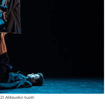
/ D. Ališausko nuotr.