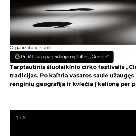
Organizatorių nuotr.
Pridėti kaip pageidaujamą šaltinį „Google“
Tarptautinis šiuolaikinio cirko festivalis „Ci
tradicijas. Po kaitria vasaros saule užaugęs
renginių geografiją ir kviečia į kelionę per 
1
/
8