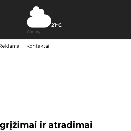
21
°C
Cloudy
Reklama
Kontaktai
ugrįžimai ir atradimai