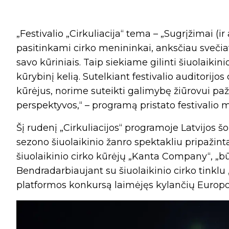
„Festivalio „Cirkuliacija“ tema – „Sugrįžimai (i
pasitinkami cirko menininkai, anksčiau svečiavę
savo kūriniais. Taip siekiame gilinti šiuolaiki
kūrybinį kelią. Sutelkiant festivalio auditorijo
kūrėjus, norime suteikti galimybę žiūrovui paž
perspektyvos,“ – programą pristato festivalio m
Šį rudenį „Cirkuliacijos“ programoje Latvijos
sezono šiuolaikinio žanro spektakliu pripažint
šiuolaikinio cirko kūrėjų „Kanta Company“, „būd
Bendradarbiaujant su šiuolaikinio cirko tinklu „
platformos konkursą laimėjęs kylančių Europo