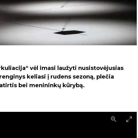
rkuliacija“ vėl imasi laužyti nusistovėjusias
 renginys keliasi į rudens sezoną, plečia
patirtis bei menininkų kūrybą.