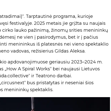
r atradimai)“. Tarptautinė programa, kurioje
si festivalyje. 2025 metais jie grįžta su naujais
nio cirko lauko pažinimą, žinomų srities menininkų
s dėmesį ne vien į pasirodymus, bet ir į pačius
inti menininkus iš platesnės nei vieno spektaklio
eno vadovas, režisierius Gildas Aleksa.
 šokio apdovanojimuose geriausiu 2023–2024 m.
as „How A Spiral Works“ bei naujausi Lietuvos
a.collective“ ir Teatrono darbai.
circusnext“ bus pristatytas ir neseniai šios
s menininkų spektaklis.