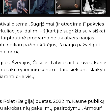
stivalio tema „Sugrįžimai (ir atradimai)“ pakvies
uliacijos“ dalimi – šįkart jie sugrįžta su visiškai
Ši tarptautinė programa ne tik atvers naujas
i ir giliau pažinti kūrėjus, iš naujo pažvelgti į
eno formą.
jos, Švedijos, Čekijos, Latvijos ir Lietuvos, kurios
ės iki regioninių centrų – taip siekiant išlaikyti
artinti prie visų.
es Polet (Belgija) duetas. 2022 m. Kaune publiką
ziniu akrobatinių pakėlimų pasirodymu „Armour“,