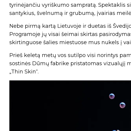
tyrinėjančiu vyriškumo sampratą. Spektaklis 
santykius, švelnumą ir grubumą, įvairias meilė
Nebe pirmą kartą Lietuvoje ir duetas iš Švedij
Programoje jų visai šeimai skirtas pasirodymas „
skirtinguose šalies miestuose mus nukels į va
Prieš keletą metų vos sutilpo visi norintys pam
sostinės Dūmų fabrike pristatomas vizualųjį m
„Thin Skin“.