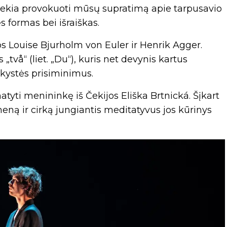
siekia provokuoti mūsų supratimą apie tarpusavio
s formas bei išraiškas.
os Louise Bjurholm von Euler ir Henrik Agger.
två“ (liet. „Du“), kuris net devynis kartus
ikystės prisiminimus.
atyti menininkę iš Čekijos Eliška Brtnická. Šįkart
eną ir cirką jungiantis meditatyvus jos kūrinys