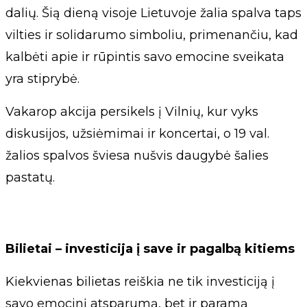
dalių. Šią dieną visoje Lietuvoje žalia spalva taps
vilties ir solidarumo simboliu, primenančiu, kad
kalbėti apie ir rūpintis savo emocine sveikata
yra stiprybė.
Vakarop akcija persikels į Vilnių, kur vyks
diskusijos, užsiėmimai ir koncertai, o 19 val.
žalios spalvos šviesa nušvis daugybė šalies
pastatų.
Bilietai – investicija į save ir pagalbą kitiems
Kiekvienas bilietas reiškia ne tik investiciją į
savo emocinį atsparumą, bet ir paramą