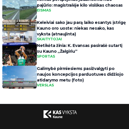
pajūrio: magistralėje kilo visiškas chaosas
EISMAS
Keleiviai sako jau parą laiko esantys įstrigę
Kauno oro uoste: niekas nesako, kas
vyksta (atnaujinta)
SKAITYTOJAI
Netikėta žinia: K. Evansas pasirašė sutartį
su Kauno „Žalgiriu“
SPORTAS
Galimybė pirmiesiems pasižvalgyti po
naujos koncepcijos parduotuves didžiojo
atidarymo metu (foto)
VERSLAS