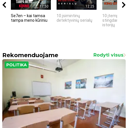
17:50
12:25
Se7en – kai tamsa
10 įsimintinų
10 įtemptų, k
tampa meno kūriniu
detektyvinių serialų
stingdančių k
istorijų
Rekomenduojame
Rodyti visus
POLITIKA