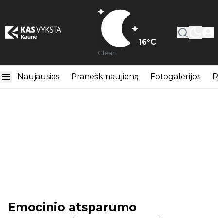
16
°C
Clear
Naujausios
Pranešk naujieną
Fotogalerijos
R
Emocinio atsparumo