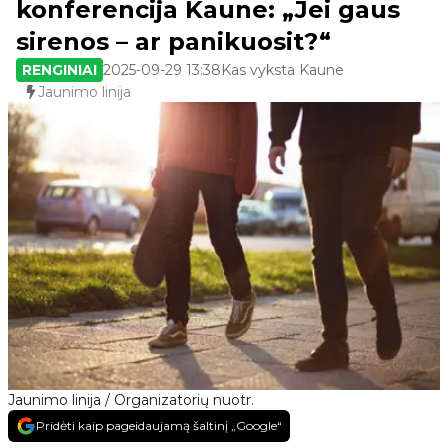
konferencija Kaune: „Jei gaus
sirenos – ar panikuosit?“
RENGINIAI
2025-09-29 13:38
Kas vyksta Kaune
Jaunimo linija
Jaunimo linija / Organizatorių nuotr.
Pridėti kaip pageidaujamą šaltinį „Google“