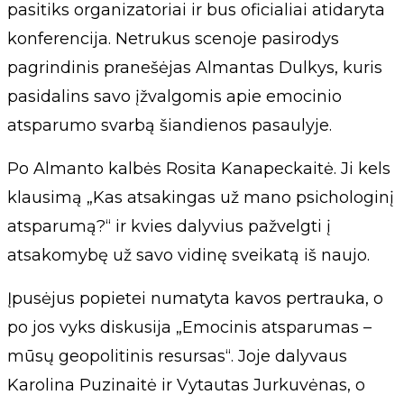
pasitiks organizatoriai ir bus oficialiai atidaryta
konferencija. Netrukus scenoje pasirodys
pagrindinis pranešėjas Almantas Dulkys, kuris
pasidalins savo įžvalgomis apie emocinio
atsparumo svarbą šiandienos pasaulyje.
Po Almanto kalbės Rosita Kanapeckaitė. Ji kels
klausimą „Kas atsakingas už mano psichologinį
atsparumą?“ ir kvies dalyvius pažvelgti į
atsakomybę už savo vidinę sveikatą iš naujo.
Įpusėjus popietei numatyta kavos pertrauka, o
po jos vyks diskusija „Emocinis atsparumas –
mūsų geopolitinis resursas“. Joje dalyvaus
Karolina Puzinaitė ir Vytautas Jurkuvėnas, o