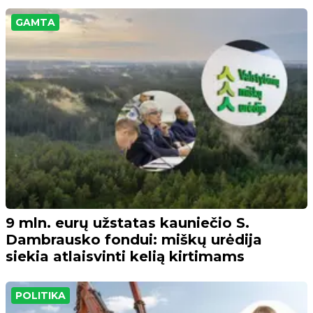
GAMTA
9 mln. eurų užstatas kauniečio S.
Dambrausko fondui: miškų urėdija
siekia atlaisvinti kelią kirtimams
POLITIKA