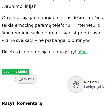
„Jaunimo linijai“.
Organizacija jau daugiau nei tris dešimtmečius
teikia emocinę paramą telefonu ir internetu, o
šiuo renginiu siekia priminti, kad stiprinti savo
vidinę sveikatą – ne prabanga, o būtinybė.
Bilietus į konferenciją galima įsigyti
čia.
Jaunimo Linija
Dalintis
Plojimai
0
Lankytojai
0
Rašyti komentarą