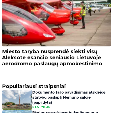
Miesto taryba nusprendė siekti visų
Aleksote esančio seniausio Lietuvoje
aerodromo paslaugų apmokestinimo
Populiariausi straipsniai
Dokumento failo pavadinimas atskleidė
statybų paslaptį Nemuno saloje
(papildyta)
STATYBOS
Rimtas perspėjimas judantiems nuo