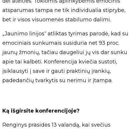
dėl ateities. Tokiomis aplinkybėmis emocinis
atsparumas tampa ne tik individualia stiprybe,
bet ir visos visuomenės stabilumo dalimi.
„Jaunimo linijos“ atliktas tyrimas parodė, kad su
emociniais sunkumais susiduria net 93 proc.
jaunų žmonių, tačiau daugeliui jų vis dar sunku
apie tai kalbėti. Konferencija kviečia sustoti,
įsiklausyti į save ir gauti praktinių įrankių,
padedančių tvarkytis su nerimu ir įtampa.
Ką išgirsite konferencijoje?
Renginys prasidės 13 valandą, kai svečius