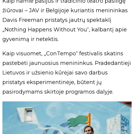
Kaip namie pasijus ir tradicinio teatro pasiilgę
žiūrovai – JAV ir Belgijoje kuriantis menininkas
Davis Freeman pristatys jautrų spektaklį
„Nothing Happens Without You“, kalbantį apie
gyvenimą ir netektis.
Kaip visuomet, „ConTempo“ festivalis skatins
pastebėti jaunuosius menininkus. Pradedantieji
Lietuvos ir užsienio kūrėjai savo darbus
pristatys eksperimentinėje, būtent jų
pasirodymams skirtoje programos dalyje.