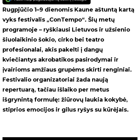
Rugpjūčio 1–9 dienomis Kaune aštuntą kartą
vyks festivalis „ConTempo“. Šių metų
programoje – ryškiausi Lietuvos ir užsienio
šiuolaikinio šokio, cirko bei teatro
profesionalai, akis pakelti į dangų
kviečiantys akrobatikos pasirodymai ir
įvairioms amžiaus grupėms skirti renginiai.
Festivalio organizatoriai žada naują
repertuarą, tačiau išlaiko per metus
išgrynintą formulę: žiūrovų laukia kokybė,
stiprios emocijos ir gilus ryšys su kūrėjais.