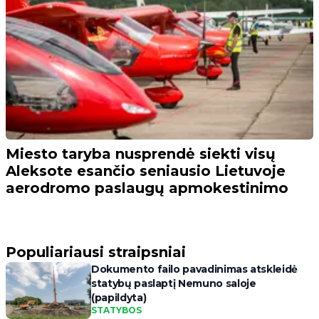
Miesto taryba nusprendė siekti visų
Aleksote esančio seniausio Lietuvoje
aerodromo paslaugų apmokestinimo
Populiariausi straipsniai
Dokumento failo pavadinimas atskleidė
statybų paslaptį Nemuno saloje
(papildyta)
STATYBOS