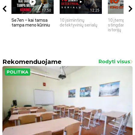
17:50
12:25
Se7en – kai tamsa
10 įsimintinų
10 įtemptų, k
tampa meno kūriniu
detektyvinių serialų
stingdančių k
istorijų
Rekomenduojame
Rodyti visus
POLITIKA