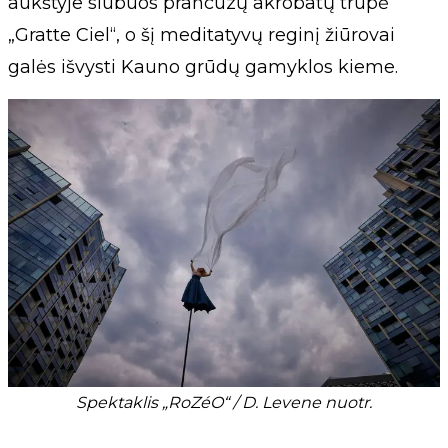
aukštyje siūbuos prancūzų akrobatų trupė
„Gratte Ciel“, o šį meditatyvų reginį žiūrovai
galės išvysti Kauno grūdų gamyklos kieme.
Spektaklis „RoZéO“ / D. Levene nuotr.