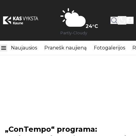
24
°C
Partly-Cloudy
Naujausios
Pranešk naujieną
Fotogalerijos
R
„ConTempo“ programa: