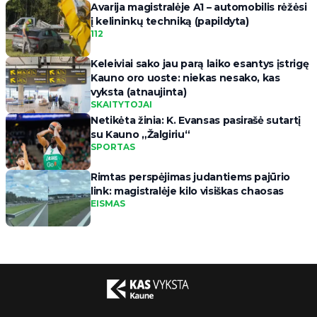
Avarija magistralėje A1 – automobilis rėžėsi
į kelininkų techniką (papildyta)
112
Keleiviai sako jau parą laiko esantys įstrigę
Kauno oro uoste: niekas nesako, kas
vyksta (atnaujinta)
SKAITYTOJAI
Netikėta žinia: K. Evansas pasirašė sutartį
su Kauno „Žalgiriu“
SPORTAS
Rimtas perspėjimas judantiems pajūrio
link: magistralėje kilo visiškas chaosas
EISMAS