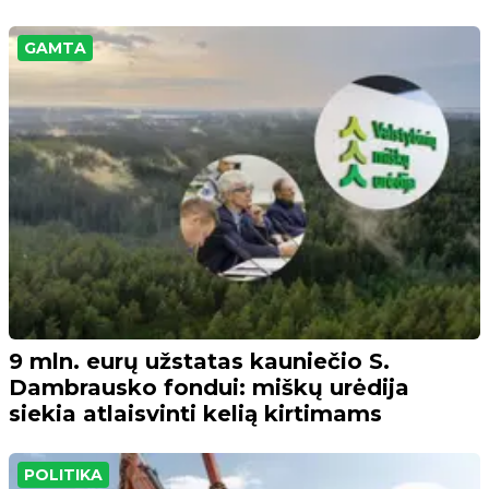
GAMTA
9 mln. eurų užstatas kauniečio S.
Dambrausko fondui: miškų urėdija
siekia atlaisvinti kelią kirtimams
POLITIKA