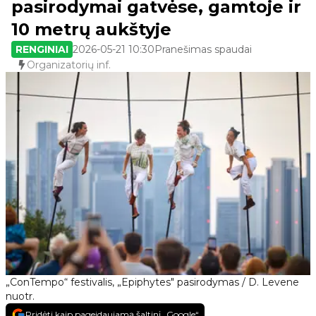
pasirodymai gatvėse, gamtoje ir
10 metrų aukštyje
RENGINIAI
2026-05-21 10:30
Pranešimas spaudai
Organizatorių inf.
„ConTempo“ festivalis, „Epiphytes" pasirodymas / D. Levene
nuotr.
Pridėti kaip pageidaujamą šaltinį „Google“