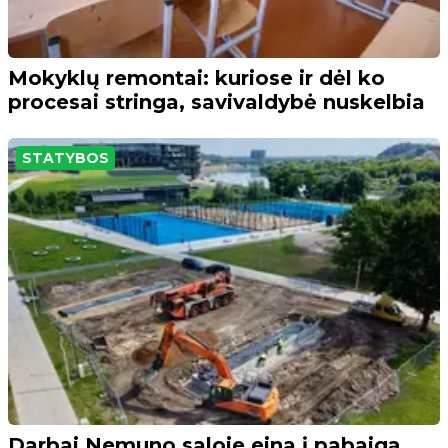
Mokyklų remontai: kuriose ir dėl ko
procesai stringa, savivaldybė nuskelbia
STATYBOS
Darbai Nemuno saloje eina į pabaigą,