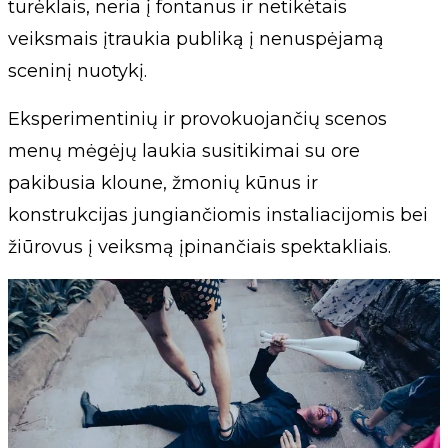
turėklais, neria į fontanus ir netikėtais
veiksmais įtraukia publiką į nenuspėjamą
sceninį nuotykį.
Eksperimentinių ir provokuojančių scenos
menų mėgėjų laukia susitikimai su ore
pakibusia kloune, žmonių kūnus ir
konstrukcijas jungiančiomis instaliacijomis bei
žiūrovus į veiksmą įpinančiais spektakliais.