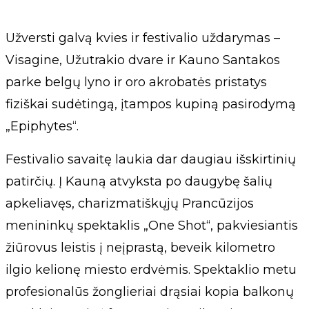
Užversti galvą kvies ir festivalio uždarymas –
Visagine, Užutrakio dvare ir Kauno Santakos
parke belgų lyno ir oro akrobatės pristatys
fiziškai sudėtingą, įtampos kupiną pasirodymą
„Epiphytes“.
Festivalio savaitę laukia dar daugiau išskirtinių
patirčių. Į Kauną atvyksta po daugybę šalių
apkeliavęs, charizmatiškųjų Prancūzijos
menininkų spektaklis „One Shot“, pakviesiantis
žiūrovus leistis į neįprastą, beveik kilometro
ilgio kelionę miesto erdvėmis. Spektaklio metu
profesionalūs žonglieriai drąsiai kopia balkonų