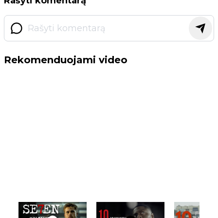
Rašyti komentarą
Rekomenduojami video