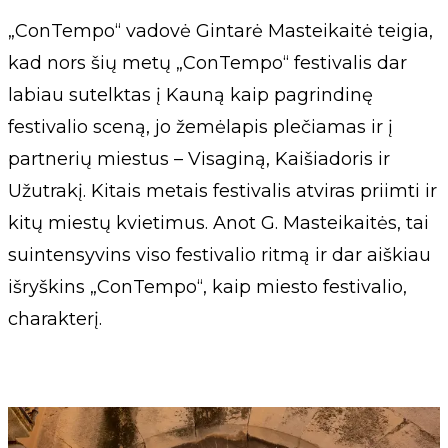
„ConTempo“ vadovė Gintarė Masteikaitė teigia,
kad nors šių metų „ConTempo“ festivalis dar
labiau sutelktas į Kauną kaip pagrindinę
festivalio sceną, jo žemėlapis plečiamas ir į
partnerių miestus – Visaginą, Kaišiadoris ir
Užutrakį. Kitais metais festivalis atviras priimti ir
kitų miestų kvietimus. Anot G. Masteikaitės, tai
suintensyvins viso festivalio ritmą ir dar aiškiau
išryškins „ConTempo“, kaip miesto festivalio,
charakterį.