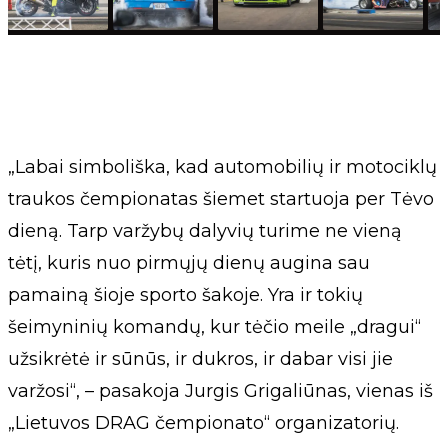
„Labai simboliška, kad automobilių ir motociklų
traukos čempionatas šiemet startuoja per Tėvo
dieną. Tarp varžybų dalyvių turime ne vieną
tėtį, kuris nuo pirmųjų dienų augina sau
pamainą šioje sporto šakoje. Yra ir tokių
šeimyninių komandų, kur tėčio meile „dragui“
užsikrėtė ir sūnūs, ir dukros, ir dabar visi jie
varžosi“, – pasakoja Jurgis Grigaliūnas, vienas iš
„Lietuvos DRAG čempionato“ organizatorių.