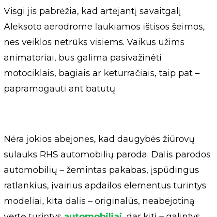
Visgi jis pabrėžia, kad artėjantį savaitgalį
Aleksoto aerodrome laukiamos ištisos šeimos,
nes veiklos netrūks visiems. Vaikus užims
animatoriai, bus galima pasivažinėti
motociklais, bagiais ar keturračiais, taip pat –
papramogauti ant batutų.
Nėra jokios abejonės, kad daugybės žiūrovų
sulauks RHS automobilių paroda. Dalis parodos
automobilių – žemintas pakabas, įspūdingus
ratlankius, įvairius apdailos elementus turintys
modeliai, kita dalis – originalūs, neabejotiną
vertę turintys
automobiliai
, dar kiti – galintys