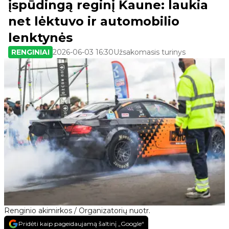
įspūdingą reginį Kaune: laukia
net lėktuvo ir automobilio
lenktynės
RENGINIAI
2026-06-03 16:30
Užsakomasis turinys
Renginio akimirkos / Organizatorių nuotr.
Pridėti kaip pageidaujamą šaltinį „Google“