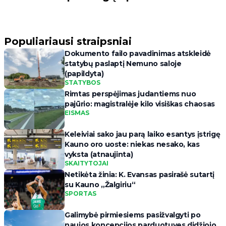
Populiariausi straipsniai
Dokumento failo pavadinimas atskleidė
statybų paslaptį Nemuno saloje
(papildyta)
STATYBOS
Rimtas perspėjimas judantiems nuo
pajūrio: magistralėje kilo visiškas chaosas
EISMAS
Keleiviai sako jau parą laiko esantys įstrigę
Kauno oro uoste: niekas nesako, kas
vyksta (atnaujinta)
SKAITYTOJAI
Netikėta žinia: K. Evansas pasirašė sutartį
su Kauno „Žalgiriu“
SPORTAS
Galimybė pirmiesiems pasižvalgyti po
naujos koncepcijos parduotuves didžiojo