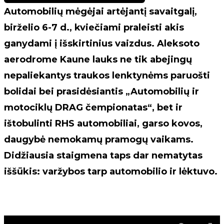
Automobilių mėgėjai artėjantį savaitgalį,
birželio 6-7 d., kviečiami praleisti akis
ganydami į išskirtinius vaizdus. Aleksoto
aerodrome Kaune lauks ne tik abejingų
nepaliekantys traukos lenktynėms paruošti
bolidai bei prasidėsiantis „Automobilių ir
motociklų DRAG čempionatas“, bet ir
ištobulinti RHS automobiliai, garso kovos,
daugybė nemokamų pramogų vaikams.
Didžiausia staigmena taps dar nematytas
iššūkis: varžybos tarp automobilio ir lėktuvo.