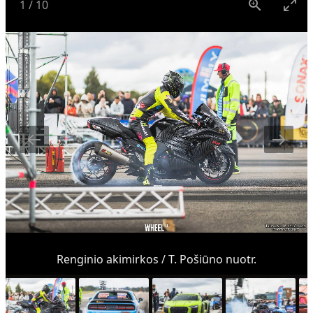
1
/
10
Renginio akimirkos / T. Pošiūno nuotr.