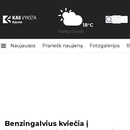
18
°C
Partly-Cloudy
Naujausios
Pranešk naujieną
Fotogalerijos
R
Benzingalvius kviečia į