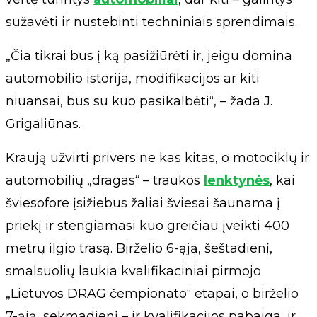
sužavėti ir nustebinti techniniais sprendimais.
„Čia tikrai bus į ką pasižiūrėti ir, jeigu domina
automobilio istorija, modifikacijos ar kiti
niuansai, bus su kuo pasikalbėti“, – žada J.
Grigaliūnas.
Kraują užvirti privers ne kas kitas, o motociklų ir
automobilių „dragas“ – traukos
lenktynės
, kai
šviesofore įsižiebus žaliai šviesai šaunama į
priekį ir stengiamasi kuo greičiau įveikti 400
metrų ilgio trasą. Birželio 6-ąją, šeštadienį,
smalsuolių laukia kvalifikaciniai pirmojo
„Lietuvos DRAG čempionato“ etapai, o birželio
7-ąją, sekmadienį – ir kvalifikacijos pabaiga, ir