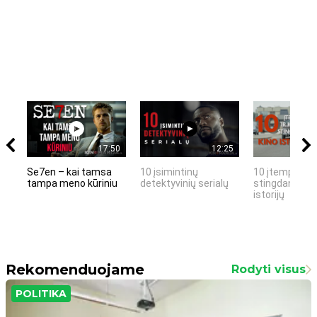
17:50
12:25
Se7en – kai tamsa
10 įsimintinų
10 įtemptų, k
tampa meno kūriniu
detektyvinių serialų
stingdančių k
istorijų
Rekomenduojame
Rodyti visus
POLITIKA