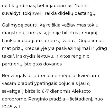
ne tik girdimas, bet ir jaučiamas. Norint
suvaldyti tokį žvėrį, reikia didelių pastangų.
Galimybę patirti, ką reiškia važiavimas tokiu
dragsteriu, turės visi, įsigiję bilietus į renginį.
Laukia ir daugiau siurprizų, žada J. Grigaliūnas,
mat prizų krepšelyje yra pasivažinėjimai ir „drag
taksi“, ir skrydis lėktuvu, ir kitos renginio
partnerių įsteigtos dovanos.
Benzingalviai, adrenalino mėgėjai kviečiami
vasarą pradėti ypatingais pojūčiais jau šį
savaitgalį: birželio 6-7 dienomis Aleksoto
aerodrome. Renginio pradžia – šeštadienį, nuo
10:45 val.