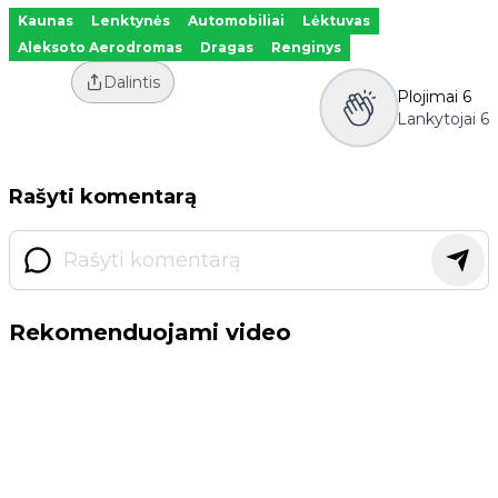
Kaunas
Lenktynės
Automobiliai
Lėktuvas
Aleksoto Aerodromas
Dragas
Renginys
Dalintis
Plojimai
6
Lankytojai
6
Rašyti komentarą
Rekomenduojami video