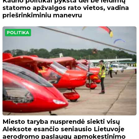
Kauno politikai pyksta dėl be leidimų
statomo apžvalgos rato vietos, vadina
priešrinkiminiu manevru
POLITIKA
Miesto taryba nusprendė siekti visų
Aleksote esančio seniausio Lietuvoje
aerodromo paslaugų apmokestinimo