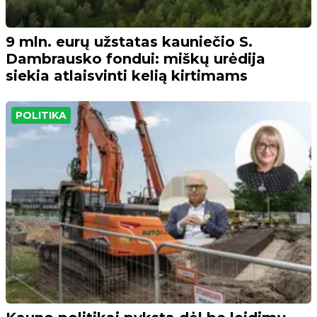
9 mln. eurų užstatas kauniečio S.
Dambrausko fondui: miškų urėdija
siekia atlaisvinti kelią kirtimams
POLITIKA