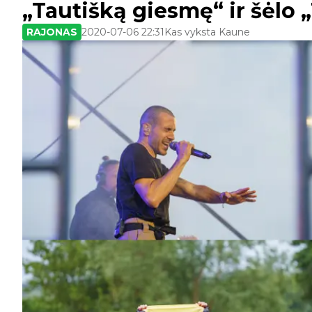
„Tautišką giesmę“ ir šėlo
RAJONAS
2020-07-06 22:31
Kas vyksta Kaune