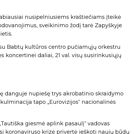
biausiai nusipelniusiems kraštiečiams įteikė
pdovanojimus, sveikinimo žodį tarė Zapyškyje
etis.
 su Babtų kultūros centro pučiamųjų orkestru
koncertinei daliai, 21 val. visų susirinkusiųjų
vę danguje nupiešę trys akrobatinio skraidymo
kulminacija tapo „Eurovizijos“ nacionalinės
„Tautiška giesmė aplink pasaulį“ vadovas
 koronaviruso krizė privertė ieškoti naujų būdų