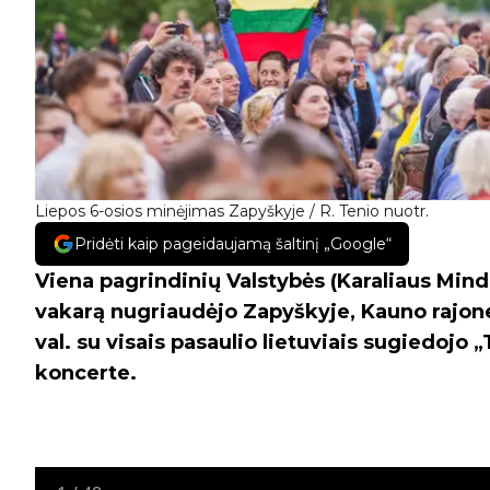
Liepos 6-osios minėjimas Zapyškyje / R. Tenio nuotr.
Pridėti kaip pageidaujamą šaltinį „Google“
Viena pagrindinių Valstybės (Karaliaus Mi
vakarą nugriaudėjo Zapyškyje, Kauno rajone.
val. su visais pasaulio lietuviais sugiedoj
koncerte.