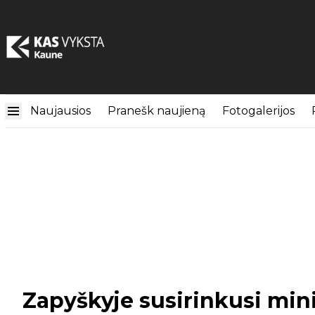
Naujausios
Pranešk naujieną
Fotogalerijos
Zapyškyje susirinkusi min