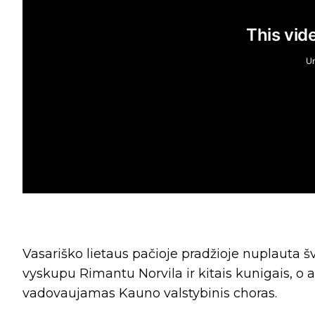
Vasariško lietaus pačioje pradžioje nuplauta šve
vyskupu Rimantu Norvila ir kitais kunigais, o a
vadovaujamas Kauno valstybinis choras.