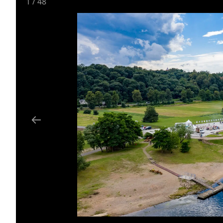
1
/
48