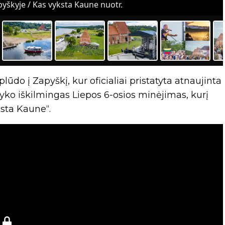
yškyje / Kas vyksta Kaune nuotr.
ūdo į Zapyškį, kur oficialiai pristatyta atnaujinta
vyko iškilmingas Liepos 6-osios minėjimas, kurį
ksta Kaune“.