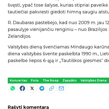
švęsti, ypač tose šalyse, kurias stipriai pave
tautiečiai pakviesti giedoti himną saugiu ats
R. Daubaras pastebėjo, kad nuo 2009 m. jau 1
pasaulyje vienijančiu renginiu – nuo Brazilijo
Zelandijos.
Valstybės dieną švenčiamas Mindaugo karūnavi
diena valstybės švente paskelbta 1990 m., Li
paskelbė liepos 6-ąją ir „Tautiškos giesmės“ di
Koncertas
Foto
The Roop
Zapyškis
Valstybės Diena
Rašyti komentarą