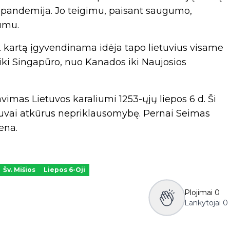
ikė pandemija. Jo teigimu, paisant saugumo,
tumu.
2 kartą įgyvendinama idėja tapo lietuvius visame
s iki Singapūro, nuo Kanados iki Naujosios
mas Lietuvos karaliumi 1253-ųjų liepos 6 d. Ši
etuvai atkūrus nepriklausomybę. Pernai Seimas
ena.
Šv. Mišios
Liepos 6-Oji
Plojimai
0
Lankytojai
0