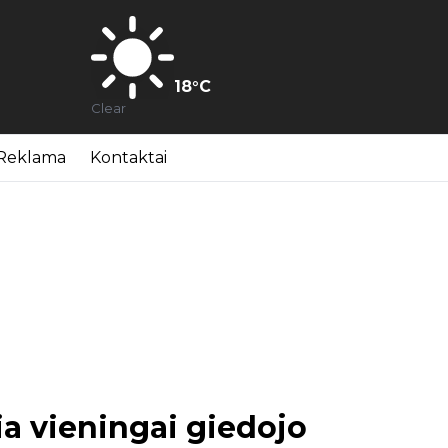
18
°C
Clear
Reklama
Kontaktai
ia vieningai giedojo