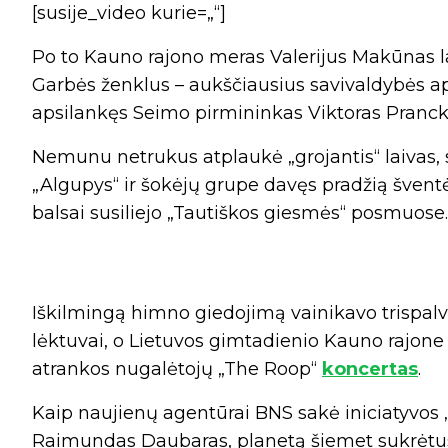
[susije_video kurie=„“]
Po to Kauno rajono meras Valerijus Makūnas la
Garbės ženklus – aukščiausius savivaldybės a
apsilankęs Seimo pirmininkas Viktoras Prancki
Nemunu netrukus atplaukė „grojantis“ laivas,
„Algupys“ ir šokėjų grupe davęs pradžią šventės 
balsai susiliejo „Tautiškos giesmės“ posmuose.
Iškilmingą himno giedojimą vainikavo trispal
lėktuvai, o Lietuvos gimtadienio Kauno rajone 
atrankos nugalėtojų „The Roop“
koncertas
.
Kaip naujienų agentūrai BNS sakė iniciatyvos 
Raimundas Daubaras, planetą šiemet sukrėtusi