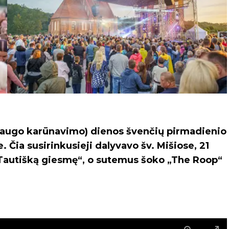
ndaugo karūnavimo) dienos švenčių pirmadienio
 Čia susirinkusieji dalyvavo šv. Mišiose, 21
o „Tautišką giesmę“, o sutemus šoko „The Roop“