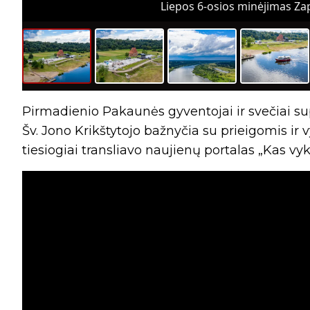
Liepos 6-osios minėjimas Zap
Pirmadienio Pakaunės gyventojai ir svečiai supl
Šv. Jono Krikštytojo bažnyčia su prieigomis ir 
tiesiogiai transliavo naujienų portalas „Kas vy