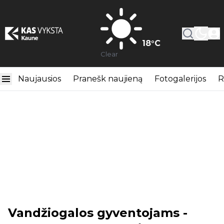
18
°C
Clear
Naujausios
Pranešk naujieną
Fotogalerijos
R
Vandžiogalos gyventojams -