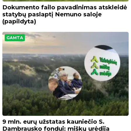
Dokumento failo pavadinimas atskleidė
statybų paslaptį Nemuno saloje
(papildyta)
GAMTA
9 mln. eurų užstatas kauniečio S.
Dambrausko fondui: miškų urėdija