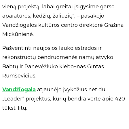
vieną projektą, labai greitai įsigysime garso
aparatūros, kėdžių, žaliuzių“, – pasakojo
Vandžiogalos kultūros centro direktorė Gražina
Mickūnienė.
Pašventinti naujosios lauko estrados ir
rekonstruotų bendruomenės namų atvyko
Babtų ir Panevėžiuko klebo¬nas Gintas
Rumševičius.
Vandžiogala
atjaunėjo įvykdžius net du
„Leader“ projektus, kurių bendra vertė apie 420
tūkst. litų.