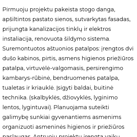
Pirmuoju projektu pakeista stogo danga,
apšiltintos pastato sienos, sutvarkytas fasadas,
prijungta kanalizacijos tinklų ir elektros
instaliacija, renovuota šildymo sistema.
Suremontuotos aštuonios patalpos: įrengtos dvi
dušo kabinos, pirtis, asmens higienos priežiūros
patalpa, virtuvėlė-valgomasis, persirengimo
kambarys-rūbinė, bendruomenės patalpa,
tualetas ir kriauklė. Įsigyti baldai, buitinė
technika. (skalbyklės, džiovyklės, lyginimo
lentos, lygintuvai). Planuojama suteikti
galimybę sunkiai gyvenantiems asmenims
organizuoti asmeninės higienos ir priežiūros
paslaugas. Antruoju projektu įrengta vaikų