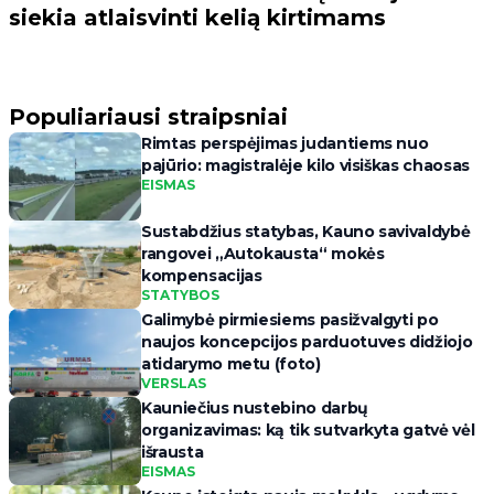
siekia atlaisvinti kelią kirtimams
Populiariausi straipsniai
Rimtas perspėjimas judantiems nuo
pajūrio: magistralėje kilo visiškas chaosas
EISMAS
Sustabdžius statybas, Kauno savivaldybė
rangovei „Autokausta“ mokės
kompensacijas
STATYBOS
Galimybė pirmiesiems pasižvalgyti po
naujos koncepcijos parduotuves didžiojo
atidarymo metu (foto)
VERSLAS
Kauniečius nustebino darbų
organizavimas: ką tik sutvarkyta gatvė vėl
išrausta
EISMAS