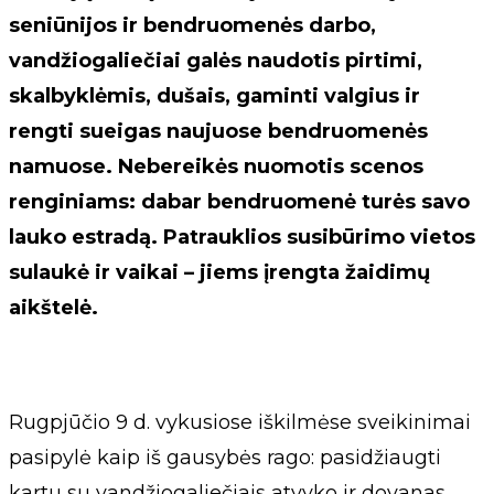
seniūnijos ir bendruomenės darbo,
vandžiogaliečiai galės naudotis pirtimi,
skalbyklėmis, dušais, gaminti valgius ir
rengti sueigas naujuose bendruomenės
namuose. Nebereikės nuomotis scenos
renginiams: dabar bendruomenė turės savo
lauko estradą. Patrauklios susibūrimo vietos
sulaukė ir vaikai – jiems įrengta žaidimų
aikštelė.
Rugpjūčio 9 d. vykusiose iškilmėse sveikinimai
pasipylė kaip iš gausybės rago: pasidžiaugti
kartu su vandžiogaliečiais atvyko ir dovanas