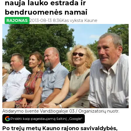
nauja lauko estrada ir
bendruomenės namai
RAJONAS
2013-08-13 8:36
Kas vyksta Kaune
Atidarymo švente Vandžiogaloje 03 / Organizatorių nuotr.
Pridėti kaip pageidaujamą šaltinį „Google“
Po trejų metų Kauno rajono savivaldybės,