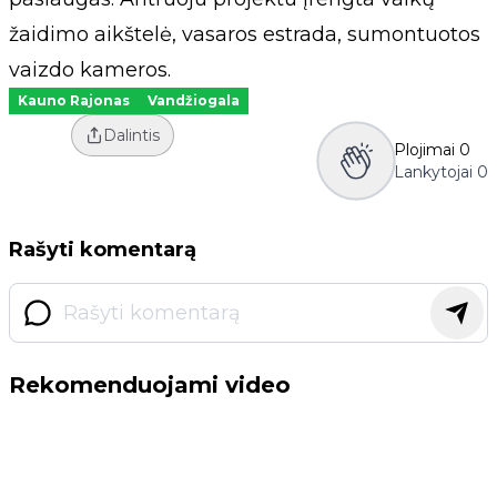
žaidimo aikštelė, vasaros estrada, sumontuotos
vaizdo kameros.
Kauno Rajonas
Vandžiogala
Dalintis
Plojimai
0
Lankytojai
0
Rašyti komentarą
Rekomenduojami video