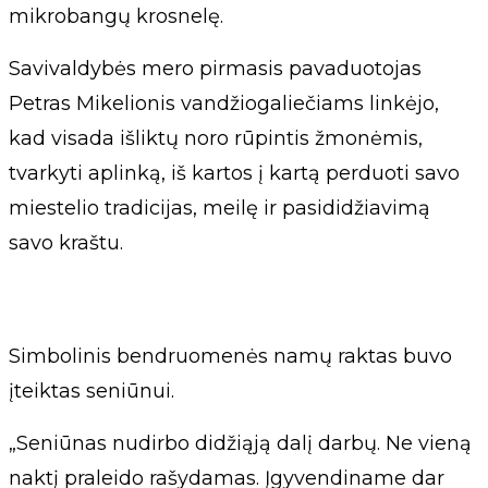
mikrobangų krosnelę.
Savivaldybės mero pirmasis pavaduotojas
Petras Mikelionis vandžiogaliečiams linkėjo,
kad visada išliktų noro rūpintis žmonėmis,
tvarkyti aplinką, iš kartos į kartą perduoti savo
miestelio tradicijas, meilę ir pasididžiavimą
savo kraštu.
Simbolinis bendruomenės namų raktas buvo
įteiktas seniūnui.
„Seniūnas nudirbo didžiąją dalį darbų. Ne vieną
naktį praleido rašydamas. Įgyvendiname dar