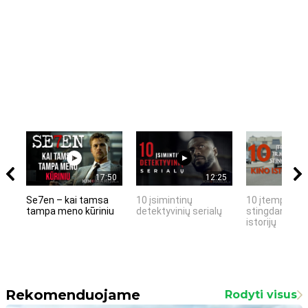
17:50
12:25
Se7en – kai tamsa
10 įsimintinų
10 įtemptų, k
tampa meno kūriniu
detektyvinių serialų
stingdančių k
istorijų
Rekomenduojame
Rodyti visus