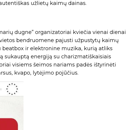
 autentiškas užlietų kaimų dainas.
 marių dugne” organizatoriai kviečia vienai dienai
su vietos bendruomene pajusti užpustytų kaimų
u beatbox ir elektronine muzika, kurią atliks
ą sukauptą energiją su charizmatiškaisiais
oriai visiems šeimos nariams padės ištyrinėti
rsus, kvapo, lytėjimo pojūčius.