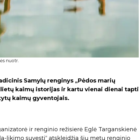
ės nuotr.
tradicinis Samylų renginys „Pėdos marių
ietų kaimų istorijas ir kartu vienai dienai tapti
tytų kaimų gyventojais.
anizatorė ir renginio režisierė Eglė Targanskienė
da-likimo suvesti“ atskleidžia šių metų renginio