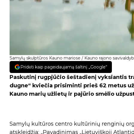
Samylų skulptūros Kauno mariose / Kauno rajono savivaldyb
Pridėti kaip pageidaujamą šaltinį „Google“
Paskutinį rugpjūčio šeštadienį vyksiantis 
dugne“ kviečia prisiminti prieš 62 metus užl
Kauno marių užlietų ir pajūrio smėlio užpus
Samylų kultūros centro kultūrinių renginių org
atskleidžia: „Pavadinimas „Lietuviškoji Atlanti