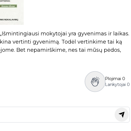
„Išmintingiausi mokytojai yra gyvenimas ir laikas.
kina vertinti gyvenimą. Todėl vertinkime tai ką
turėjome. Bet nepamirškime, nes tai mūsų pėdos,
Plojimai
0
Lankytojai
0