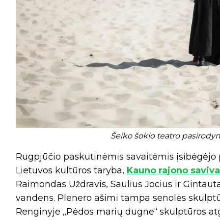
Šeiko šokio teatro pasirody
Rugpjūčio paskutinėmis savaitėmis įsibėgėjo p
Lietuvos kultūros taryba,
Kauno rajono saviv
Raimondas Uždravis, Saulius Jocius ir Gintaut
vandens. Plenero ašimi tampa senolės skulptūra
Renginyje „Pėdos marių dugne“ skulptūros atg