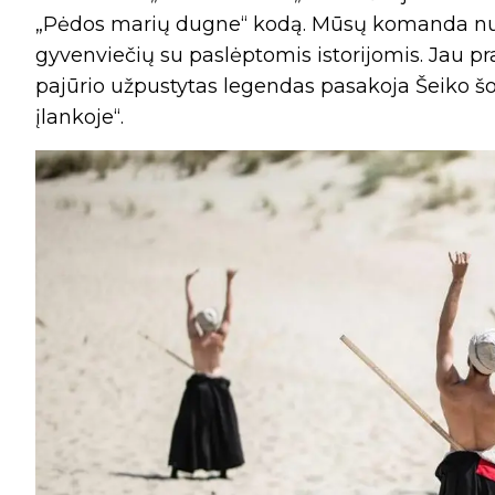
„Pėdos marių dugne“ kodą. Mūsų komanda nuo
gyvenviečių su paslėptomis istorijomis. Jau pr
pajūrio užpustytas legendas pasakoja Šeiko šok
įlankoje“.