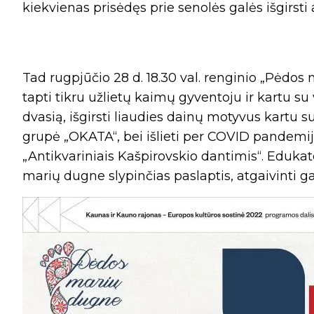
kiekvienas prisėdęs prie senolės galės išgirsti
Tad rugpjūčio 28 d. 18.30 val. renginio „Pėdos
tapti tikru užlietų kaimų gyventoju ir kartu 
dvasią, išgirsti liaudies dainų motyvus kartu s
grupė „OKATA“, bei išlieti per COVID pandemij
„Antikvariniais Kašpirovskio dantimis“. Edukat
marių dugne slypinčias paslaptis, atgaivinti ga