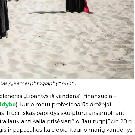
mas / „Kemel phtography“ nuotr.
leneras „Lipantys iš vandens“ (finansuoja -
aldybė
), kurio metu profesionalūs drožėjai
as Tručinskas papildys skulptūrų ansamblį ant
 laukianti šalia prisėsiančio. Jau rugpjūčio 28 d.
is ir papasakos ką slepia Kauno marių vandenys,