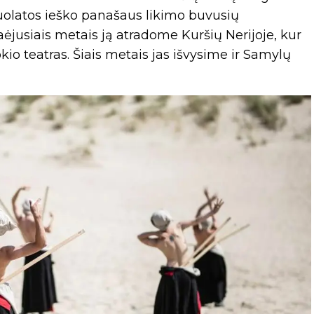
latos ieško panašaus likimo buvusių
aėjusiais metais ją atradome Kuršių Nerijoje, kur
io teatras. Šiais metais jas išvysime ir Samylų