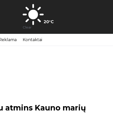
20
°C
Clear
Reklama
Kontaktai
iu atmins Kauno marių