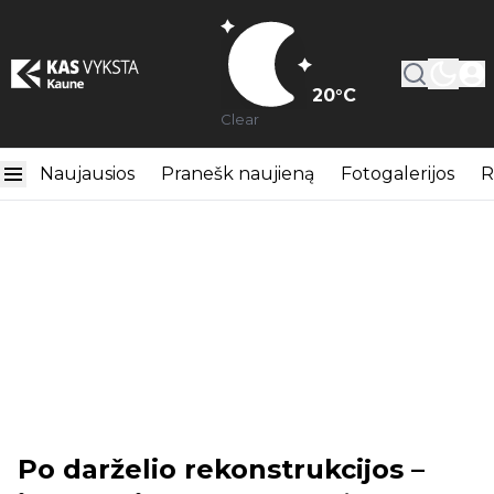
20
°C
Clear
Naujausios
Pranešk naujieną
Fotogalerijos
R
Po darželio rekonstrukcijos –