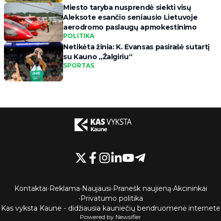
Miesto taryba nusprendė siekti visų
Aleksote esančio seniausio Lietuvoje
aerodromo paslaugų apmokestinimo
POLITIKA
Netikėta žinia: K. Evansas pasirašė sutartį
su Kauno „Žalgiriu“
SPORTAS
Kontaktai
•
Reklama
•
Naujausi
•
Pranešk naujieną
•
Akcininkai
•
Privatumo politika
Kas vyksta Kaune - didžiausia kauniečių bendruomenė internete
Powered by Newsifier