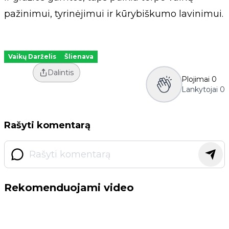
pažinimui, tyrinėjimui ir kūrybiškumo lavinimui.
Vaikų Darželis
Šlienava
Dalintis
Plojimai
0
Lankytojai
0
Rašyti komentarą
Rekomenduojami video