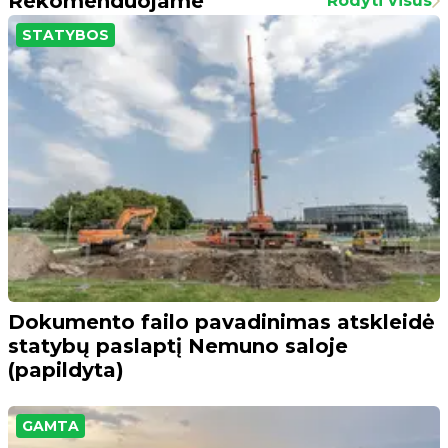
Rekomenduojame
Rodyti visus
STATYBOS
Dokumento failo pavadinimas atskleidė
statybų paslaptį Nemuno saloje
(papildyta)
GAMTA