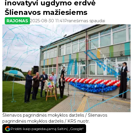
inovatyvi ugdymo erdvė
Šlienavos mažiesiems
RAJONAS
2025-08-30 11:41
Pranešimas spaudai
Šlienavos pagrindinės mokyklos darželis / Šlienavos
pagrindinės mokyklos darželis / KRS nuotr.
Pridėti kaip pageidaujamą šaltinį „Google“