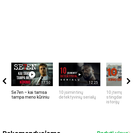
17:50
12:25
Se7en – kai tamsa
10 įsimintinų
10 įtemptų, k
tampa meno kūriniu
detektyvinių serialų
stingdančių k
istorijų