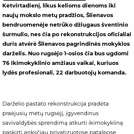
Ketvirtadienį, likus kelioms dienoms iki
naujų mokslo metų pradžios, Šlienavos
bendruomenėje netrūko džiugaus šventinio
šurmulio, nes čia po rekonstrukcijos oficialiai
duris atvėrė Šlienavos pagrindinės mokyklos
darželis. Nuo rugsėjo 1-osios čia bus ugdomi
76 ikimokyklinio amžiaus vaikai, kuriuos
lydės profesionali, 22 darbuotojų komanda.
Darželio pastato rekonstrukcija pradėta
praėjusių metų rugsėjį, įgyvendinus
savivaldybės sprendimą atkurti ikimokyklinę
paskirtį anksčiau privatizuotose patalpose.