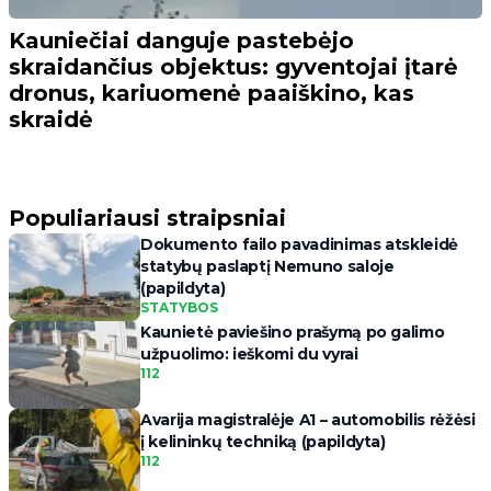
Kauniečiai danguje pastebėjo
skraidančius objektus: gyventojai įtarė
dronus, kariuomenė paaiškino, kas
skraidė
Populiariausi straipsniai
Dokumento failo pavadinimas atskleidė
statybų paslaptį Nemuno saloje
(papildyta)
STATYBOS
Kaunietė paviešino prašymą po galimo
užpuolimo: ieškomi du vyrai
112
Avarija magistralėje A1 – automobilis rėžėsi
į kelininkų techniką (papildyta)
112