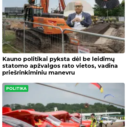
Kauno politikai pyksta dėl be leidimų
statomo apžvalgos rato vietos, vadina
priešrinkiminiu manevru
POLITIKA