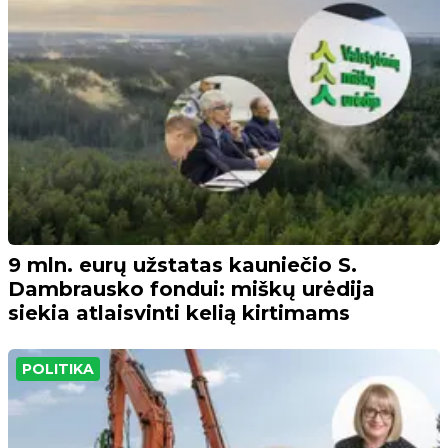
9 mln. eurų užstatas kauniečio S.
Dambrausko fondui: miškų urėdija
siekia atlaisvinti kelią kirtimams
POLITIKA