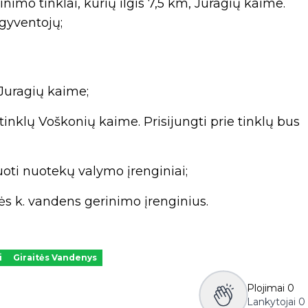
nimo tinklai, kurių ilgis 7,5 km, Juragių kaime.
 gyventojų;
Juragių kaime;
inklų Voškonių kaime. Prisijungti prie tinklų bus
uoti nuotekų valymo įrenginiai;
tės k. vandens gerinimo įrenginius.
i
Giraitės Vandenys
Plojimai
0
Lankytojai
0