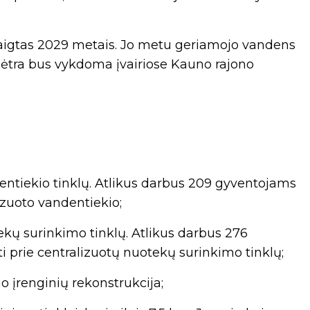
baigtas 2029 metais. Jo metu geriamojo vandens
lėtra bus vykdoma įvairiose Kauno rajono
dentiekio tinklų. Atlikus darbus 209 gyventojams
izuoto vandentiekio;
ekų surinkimo tinklų. Atlikus darbus 276
 prie centralizuotų nuotekų surinkimo tinklų;
 įrenginių rekonstrukcija;