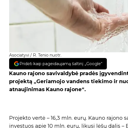
Asociatyvi / R. Tenio nuotr.
Pridėti kaip pageidaujamą šaltinį „Google“
Kauno rajono savivaldybė pradės įgyvendin
projektą „Geriamojo vandens tiekimo ir nuo
atnaujinimas Kauno rajone“.
Projekto vertė – 16,3 mln. eurų. Kauno rajono 
investuos apie 10 mln. eurų, likusi lėšų dalis