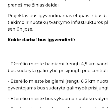
pranešime žiniasklaidai.
Projektas bus įgyvendinamas etapais ir bus 
tiekimo ir nuotekų tvarkymo infrastruktūros p
seniūnijose.
Kokie darbai bus įgyvendinti:
- Ežerėlio mieste baigiami įrengti 4,5 km van
bus sudaryta galimybė prisijungti prie central
- Ežerėlio mieste baigiami įrengti 6,5 km nuot
gyventojams bus sudaryta galimybė prisijungti
- Ežerėlio mieste bus vykdoma nuotekų valymo