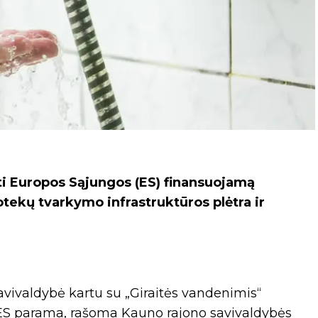
ti Europos Sąjungos (ES) finansuojamą
tekų tvarkymo infrastruktūros plėtra ir
savivaldybė kartu su „Giraitės vandenimis“
 – ES parama, rašoma Kauno rajono savivaldybės