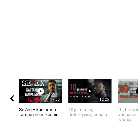
17:50
12:25
Se7en – kai tamsa
10 įsimintinų
10 įtemptų
tampa meno kūriniu
detektyvinių serialų
stingdanči
istorijų