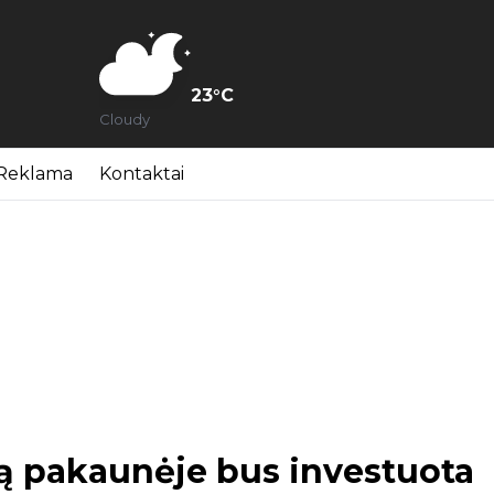
23
°C
Cloudy
Reklama
Kontaktai
ą pakaunėje bus investuota