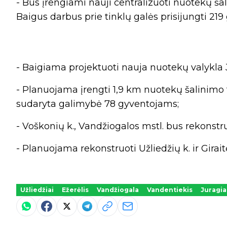
- Bus įrengiami nauji centralizuoti nuotekų šali
Baigus darbus prie tinklų galės prisijungti 219
- Baigiama projektuoti nauja nuotekų valykla 
- Planuojama įrengti 1,9 km nuotekų šalinimo t
sudaryta galimybė 78 gyventojams;
- Voškonių k., Vandžiogalos mstl. bus rekonstr
- Planuojama rekonstruoti Užliedžių k. ir Girai
Užliedžiai
Ežerėlis
Vandžiogala
Vandentiekis
Juragia