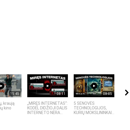
15:45
08:11
08:05
, kraują
„MIRĘS INTERNETAS“:
5 SENOVĖS
„Sost
ų kino
KODĖL DIDŽIOJI DALIS
TECHNOLOGIJOS,
įspū
INTERNETO NĖRA...
KURIŲ MOKSLININKAI...
fanta