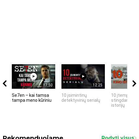
17:50
12:25
Se7en – kai tamsa
10 įsimintinų
10 įtemptų, k
tampa meno kūriniu
detektyvinių serialų
stingdančių k
istorijų
Rekomenduojame
Rodyti visus