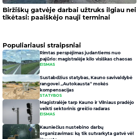
Biržiškų gatvėje darbai užtruks ilgiau nei
tikėtasi: paaiškėjo nauji terminai
Populiariausi straipsniai
Rimtas perspėjimas judantiems nuo
pajūrio: magistralėje kilo visiškas chaosas
EISMAS
Sustabdžius statybas, Kauno savivaldybė
rangovei „Autokausta“ mokės
kompensacijas
STATYBOS
Magistralėje tarp Kauno ir Vilniaus pradėjo
veikti sektorinis greičio radaras
EISMAS
Kauniečius nustebino darbų
organizavimas: ką tik sutvarkyta gatvė vėl