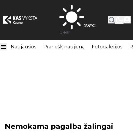
23
°C
Clear
Naujausios
Pranešk naujieną
Fotogalerijos
R
Nemokama pagalba žalingai