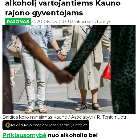
alkoholį vartojantiems Kauno
rajono gyventojams
RAJONAS
2020-08-03 11:01
Užsakomasis turinys
Baltijos kelio minėjimas Kaune / Asociatyvi / R. Tenio nuotr.
Pridėti kaip pageidaujamą šaltinį „Google“
Priklausomybė
nuo alkoholio bei