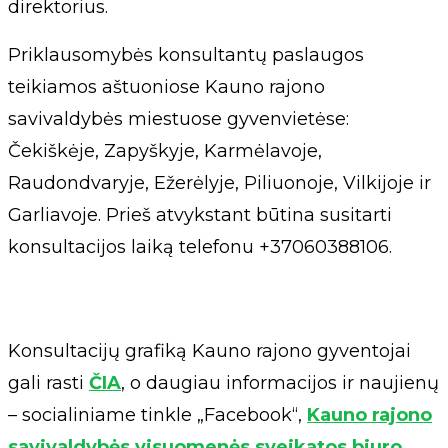
direktorius.
Priklausomybės konsultantų paslaugos
teikiamos aštuoniose Kauno rajono
savivaldybės miestuose gyvenvietėse:
Čekiškėje, Zapyškyje, Karmėlavoje,
Raudondvaryje, Ežerėlyje, Piliuonoje, Vilkijoje ir
Garliavoje. Prieš atvykstant būtina susitarti
konsultacijos laiką telefonu +37060388106.
Konsultacijų grafiką Kauno rajono gyventojai
gali rasti
ČIA
, o daugiau informacijos ir naujienų
– socialiniame tinkle „Facebook“,
Kauno rajono
savivaldybės visuomenės sveikatos biuro