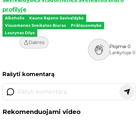
profilyje
.
Alkoholis
Kauno Rajono Savivaldybė
Visuomenės Sveikatos Biuras
Priklausomybė
Laurynas Dilys
Dalintis
Plojimai
0
Lankytojai
0
Rašyti komentarą
Rekomenduojami video