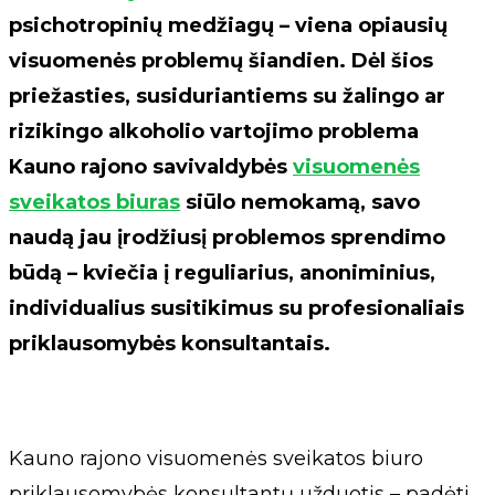
psichotropinių medžiagų – viena opiausių
visuomenės problemų šiandien. Dėl šios
priežasties, susiduriantiems su žalingo ar
rizikingo alkoholio vartojimo problema
Kauno rajono savivaldybės
visuomenės
sveikatos biuras
siūlo nemokamą, savo
naudą jau įrodžiusį problemos sprendimo
būdą – kviečia į reguliarius, anoniminius,
individualius susitikimus su profesionaliais
priklausomybės konsultantais.
Kauno rajono visuomenės sveikatos biuro
priklausomybės konsultantų užduotis – padėti