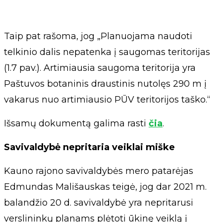
Taip pat rašoma, jog „Planuojama naudoti
telkinio dalis nepatenka į saugomas teritorijas
(1.7 pav.). Artimiausia saugoma teritorija yra
Paštuvos botaninis draustinis nutolęs 290 m į
vakarus nuo artimiausio PŪV teritorijos taško.“
Išsamų dokumentą galima rasti
čia
.
Savivaldybė nepritaria veiklai miške
Kauno rajono savivaldybės mero patarėjas
Edmundas Mališauskas teigė, jog dar 2021 m.
balandžio 20 d. savivaldybė yra nepritarusi
verslininkų planams plėtoti ūkinę veiklą į