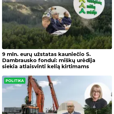
9 mln. eurų užstatas kauniečio S.
Dambrausko fondui: miškų urėdija
siekia atlaisvinti kelią kirtimams
POLITIKA