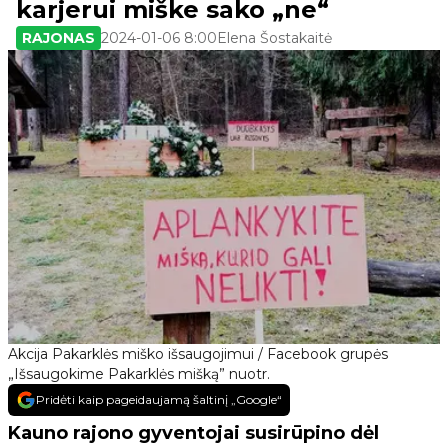
karjerui miške sako „ne“
RAJONAS
2024-01-06 8:00
Elena Šostakaitė
Akcija Pakarklės miško išsaugojimui / Facebook grupės
„Išsaugokime Pakarklės mišką” nuotr.
Pridėti kaip pageidaujamą šaltinį „Google“
Kauno rajono gyventojai susirūpino dėl