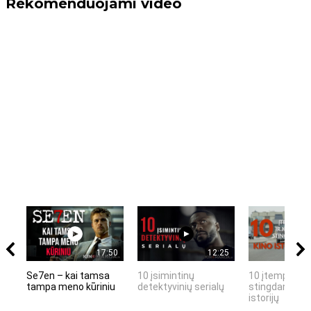
Rekomenduojami video
17:50
12:25
Se7en – kai tamsa
10 įsimintinų
10 įtemptų, k
tampa meno kūriniu
detektyvinių serialų
stingdančių k
istorijų