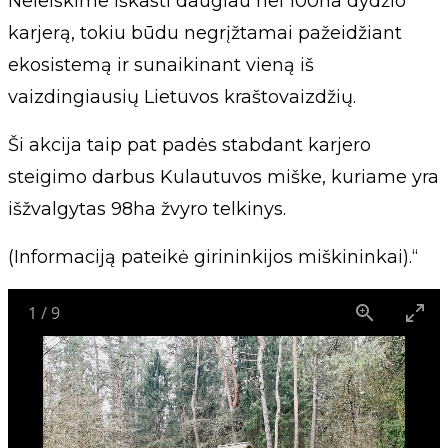
Neleiskime iškasti daugiau nei 100ha dydžio
karjerą, tokiu būdu negrįžtamai pažeidžiant
ekosistemą ir sunaikinant vieną iš
vaizdingiausių Lietuvos kraštovaizdžių.
Ši akcija taip pat padės stabdant karjero
steigimo darbus Kulautuvos miške, kuriame yra
išžvalgytas 98ha žvyro telkinys.
(Informaciją pateikė girininkijos miškininkai).“
1
/
9