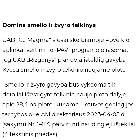
Domina smėlio ir žvyro telkinys
UAB „GJ Magma“ viešai skelbiamoje Poveikio
aplinkai vertinimo (PAV) programoje rašoma,
jog UAB „Rizgonys“ planuoja išteklių gavyba
Kvesų smėlio ir žvyro telkinio naujame plote.
„Smėlio ir žvyro gavyba bus vykdoma tik
detaliai išžvalgyto telkinio naujo ploto dalyje
apie 28,4 ha plote, kuriame Lietuvos geologijos
tarnybos prie AM direktoriaus 2023-04-05 d.
įsakymu Nr. 1–149 patvirtinti naudingieji ištekliai
(4 tekstinis priedas).