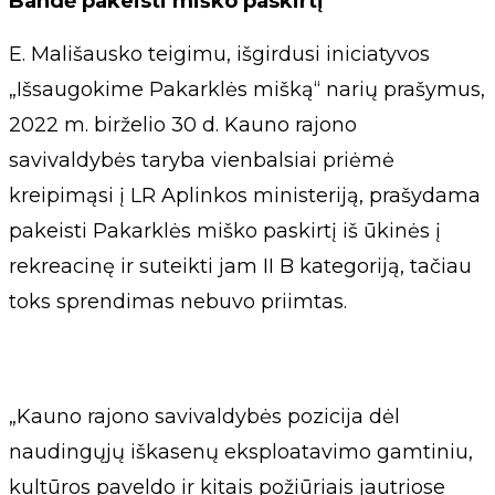
Bandė pakeisti miško paskirtį
E. Mališausko teigimu, išgirdusi iniciatyvos
„Išsaugokime Pakarklės mišką“ narių prašymus,
2022 m. birželio 30 d. Kauno rajono
savivaldybės taryba vienbalsiai priėmė
kreipimąsi į LR Aplinkos ministeriją, prašydama
pakeisti Pakarklės miško paskirtį iš ūkinės į
rekreacinę ir suteikti jam II B kategoriją, tačiau
toks sprendimas nebuvo priimtas.
„Kauno rajono savivaldybės pozicija dėl
naudingųjų iškasenų eksploatavimo gamtiniu,
kultūros paveldo ir kitais požiūriais jautriose