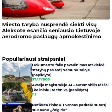
Miesto taryba nusprendė siekti visų
Aleksote esančio seniausio Lietuvoje
aerodromo paslaugų apmokestinimo
Populiariausi straipsniai
Dokumento failo pavadinimas atskleidė
statybų paslaptį Nemuno saloje
(papildyta)
STATYBOS
Avarija magistralėje A1 – automobilis rėžėsi
į kelininkų techniką (papildyta)
112
Netikėta žinia: K. Evansas pasirašė sutartį
su Kauno „Žalgiriu“