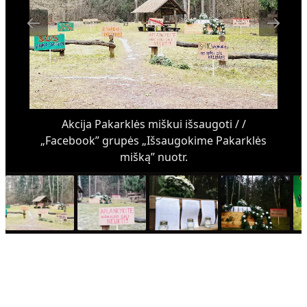
Akcija Pakarklės miškui išsaugoti / /
„Facebook” grupės „Išsaugokime Pakarklės
mišką” nuotr.