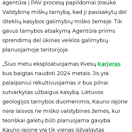
agentūra į PAV procesą papildomai įtraukė
Valstybinę miškų tarnybą, kad ji pasisakytų dėl
išteklių kasybos galimybių miško žemėje. Tik
gavus tarnybos atsakymą Agentūra priims
sprendimą dėl ūkinės veiklos galimybių
planuojamoje teritorijoje.
„Šiuo metu eksploatuojamas Kvesų
karjeras
bus baigtas naudoti 2024 metais. Jis yra
palaipsniui rekultivuojamas ir bus pilnai
sutvarkytas užbaigus kasybą. Lietuvos
geologijos tarnybos duomenimis, Kauno rajone
nėra laisvos ne miško valstybinės žemės, kur
teoriškai galėtų būti planuojama gavyba.
Kauno rajone yra tik vienas išžvalgytas