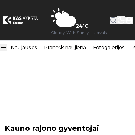
24
°C
Cloudy-With-Sunny-Intervals
Naujausios
Pranešk naujieną
Fotogalerijos
R
Kauno rajono gyventojai