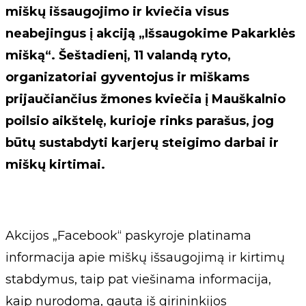
miškų išsaugojimo ir kviečia visus
neabejingus į akciją „Išsaugokime Pakarklės
mišką“. Šeštadienį, 11 valandą ryto,
organizatoriai gyventojus ir miškams
prijaučiančius žmones kviečia į Mauškalnio
poilsio aikštelę, kurioje rinks parašus, jog
būtų sustabdyti karjerų steigimo darbai ir
miškų kirtimai.
Akcijos „Facebook“ paskyroje platinama
informacija apie miškų išsaugojimą ir kirtimų
stabdymus, taip pat viešinama informacija,
kaip nurodoma, gauta iš girininkijos