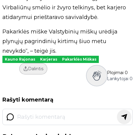
Virbaliūnų smėlio ir žvyro telkinys, bet karjero
atidarymui prieštaravo savivaldybė.
Pakarklės miške Valstybinių miškų urėdija
plynųjų pagrindinių kirtimų šiuo metu
nevykdo“, – teigė jis.
Kauno Rajonas
Karjeras
Pakarklės Miškas
Dalintis
Plojimai
0
Lankytojai
0
Rašyti komentarą