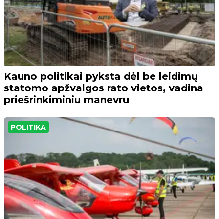
Kauno politikai pyksta dėl be leidimų
statomo apžvalgos rato vietos, vadina
priešrinkiminiu manevru
POLITIKA