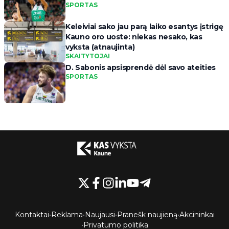
SPORTAS
Keleiviai sako jau parą laiko esantys įstrigę
Kauno oro uoste: niekas nesako, kas
vyksta (atnaujinta)
SKAITYTOJAI
D. Sabonis apsisprendė dėl savo ateities
SPORTAS
Kontaktai
•
Reklama
•
Naujausi
•
Pranešk naujieną
•
Akcininkai
•
Privatumo politika