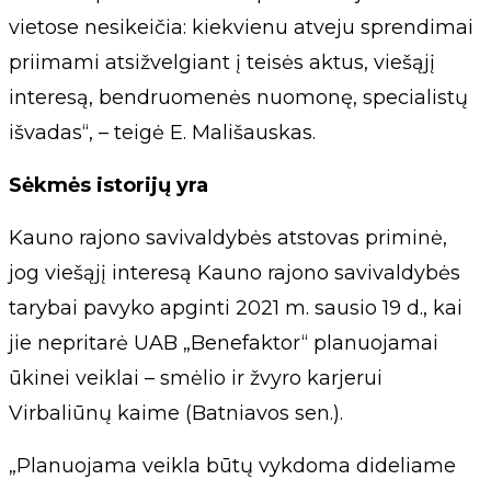
vietose nesikeičia: kiekvienu atveju sprendimai
priimami atsižvelgiant į teisės aktus, viešąjį
interesą, bendruomenės nuomonę, specialistų
išvadas“, – teigė E. Mališauskas.
Sėkmės istorijų yra
Kauno rajono savivaldybės atstovas priminė,
jog viešąjį interesą Kauno rajono savivaldybės
tarybai pavyko apginti 2021 m. sausio 19 d., kai
jie nepritarė UAB „Benefaktor“ planuojamai
ūkinei veiklai – smėlio ir žvyro karjerui
Virbaliūnų kaime (Batniavos sen.).
„Planuojama veikla būtų vykdoma dideliame