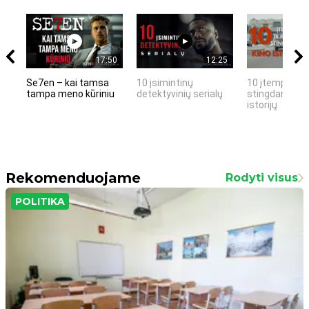
17:50
12:25
Se7en – kai tamsa
10 įsimintinų
10 įtemptų, k
tampa meno kūriniu
detektyvinių serialų
stingdančių k
istorijų
Rekomenduojame
Rodyti visus
POLITIKA