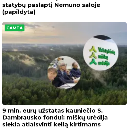
statybų paslaptį Nemuno saloje
(papildyta)
GAMTA
9 mln. eurų užstatas kauniečio S.
Dambrausko fondui: miškų urėdija
siekia atlaisvinti kelią kirtimams