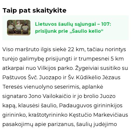
Taip pat skaitykite
Lietuvos šaulių sąjungai – 107:
prisijunk prie „Šaulio kelio“
Viso maršruto ilgis siekė 22 km, tačiau norintys
turėjo galimybę prisijungti ir trumpesnei 5 km
atkarpai nuo Vilkijos parko. Žygeiviai susitiko su
Paštuvos Švč. Juozapo ir Šv. Kūdikėlio Jėzaus
Teresės vienuolyno seserimis, aplankė
signataro Jono Vailokaičio ir jo brolio Juozo
kapą, klausėsi šaulio, Padauguvos girininkijos
girininko, kraštotyrininko Kęstučio Markevičiaus
pasakojimų apie parizanus, šaulių judėjimo