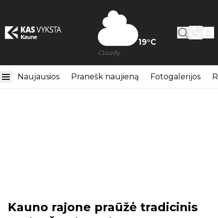
19
°C
Cloudy
Naujausios
Pranešk naujieną
Fotogalerijos
R
Kauno rajone praūžė tradicinis