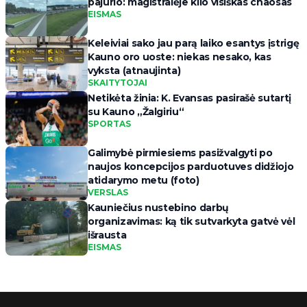
pajūrio: magistralėje kilo visiškas chaosas
EISMAS
Keleiviai sako jau parą laiko esantys įstrigę
Kauno oro uoste: niekas nesako, kas
vyksta (atnaujinta)
SKAITYTOJAI
Netikėta žinia: K. Evansas pasirašė sutartį
su Kauno „Žalgiriu“
SPORTAS
Galimybė pirmiesiems pasižvalgyti po
naujos koncepcijos parduotuves didžiojo
atidarymo metu (foto)
VERSLAS
Kauniečius nustebino darbų
organizavimas: ką tik sutvarkyta gatvė vėl
išrausta
EISMAS