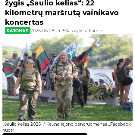
žygis „Šaulio kelias“: 22
kilometrų maršrutą vainikavo
koncertas
RAJONAS
2026-06-28 14:15
Kas vyksta Kaune
„Šaulio kelias 2026“ / Kauno rajono bendruomenės „Facebook“
nuotr.