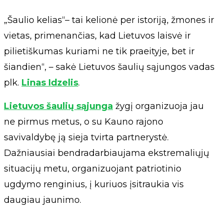
„Šaulio kelias“– tai kelionė per istoriją, žmones ir
vietas, primenančias, kad Lietuvos laisvė ir
pilietiškumas kuriami ne tik praeityje, bet ir
šiandien“, – sakė Lietuvos šaulių sąjungos vadas
plk.
Linas Idzelis
.
Lietuvos šaulių sąjunga
žygį organizuoja jau
ne pirmus metus, o su Kauno rajono
savivaldybę ją sieja tvirta partnerystė.
Dažniausiai bendradarbiaujama ekstremaliųjų
situacijų metu, organizuojant patriotinio
ugdymo renginius, į kuriuos įsitraukia vis
daugiau jaunimo.