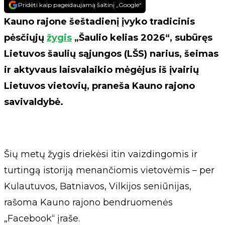
Pridėti kaip pageidaujamą šaltinį „Google“
Kauno rajone šeštadienį įvyko tradicinis
pėsčiųjų
žygis
„Šaulio kelias 2026“, subūręs
Lietuvos šaulių sąjungos (LŠS) narius, šeimas
ir aktyvaus laisvalaikio mėgėjus iš įvairių
Lietuvos vietovių, praneša Kauno rajono
savivaldybė.
Šių metų žygis driekėsi itin vaizdingomis ir
turtingą istoriją menančiomis vietovėmis – per
Kulautuvos, Batniavos, Vilkijos seniūnijas,
rašoma Kauno rajono bendruomenės
„Facebook“ įraše.