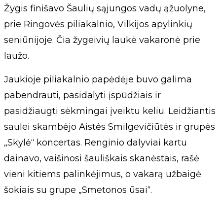
Žygis finišavo Šaulių sąjungos vadų ąžuolyne,
prie Ringovės piliakalnio, Vilkijos apylinkių
seniūnijoje. Čia žygeivių laukė vakaronė prie
laužo.
Jaukioje piliakalnio papėdėje buvo galima
pabendrauti, pasidalyti įspūdžiais ir
pasidžiaugti sėkmingai įveiktu keliu. Leidžiantis
saulei skambėjo Aistės Smilgevičiūtės ir grupės
„Skylė“ koncertas. Renginio dalyviai kartu
dainavo, vaišinosi šauliškais skanėstais, rašė
vieni kitiems palinkėjimus, o vakarą užbaigė
šokiais su grupe „Smetonos ūsai“.