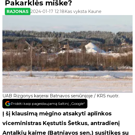
Pakarklės miške?
RAJONAS
2024-01-17 12:18
Kas vyksta Kaune
UAB Rizgonys karjerai Batnavos seniūnijoje / KRS nuotr.
Pridėti kaip pageidaujamą šaltinį „Google“
Į šį klausimą mėgino atsakyti aplinkos
viceministras Kęstutis Šetkus, antradienį
Antalkių kaime (Batniavos sen.) susitikęs su