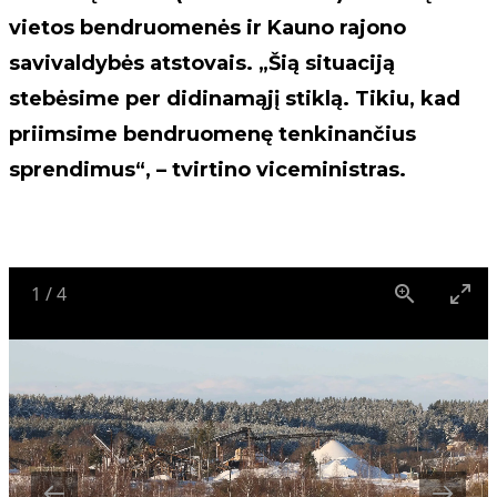
vietos bendruomenės ir Kauno rajono
savivaldybės atstovais. „Šią situaciją
stebėsime per didinamąjį stiklą. Tikiu, kad
priimsime bendruomenę tenkinančius
sprendimus“, – tvirtino viceministras.
1
/
4