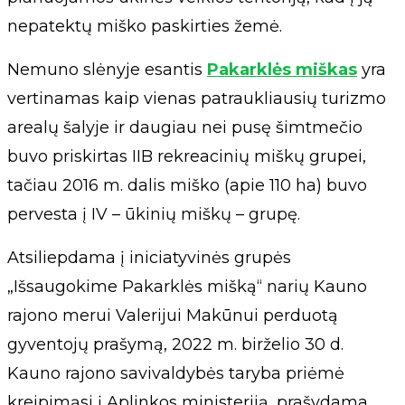
nepatektų miško paskirties žemė.
Nemuno slėnyje esantis
Pakarklės miškas
yra
vertinamas kaip vienas patraukliausių turizmo
arealų šalyje ir daugiau nei pusę šimtmečio
buvo priskirtas IIB rekreacinių miškų grupei,
tačiau 2016 m. dalis miško (apie 110 ha) buvo
pervesta į IV – ūkinių miškų – grupę.
Atsiliepdama į iniciatyvinės grupės
„Išsaugokime Pakarklės mišką“ narių Kauno
rajono merui Valerijui Makūnui perduotą
gyventojų prašymą, 2022 m. birželio 30 d.
Kauno rajono savivaldybės taryba priėmė
kreipimąsi į Aplinkos ministeriją, prašydama