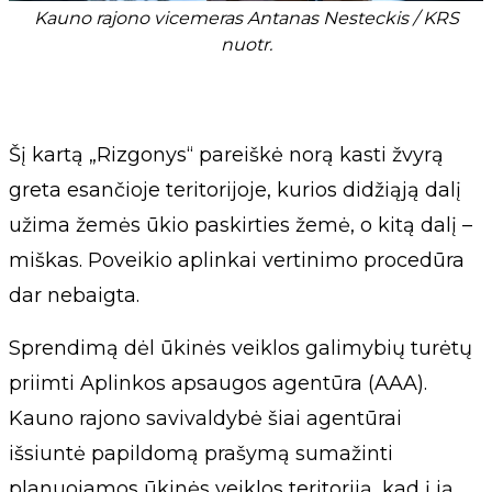
Kauno rajono vicemeras Antanas Nesteckis / KRS
nuotr.
Šį kartą „Rizgonys“ pareiškė norą kasti žvyrą
greta esančioje teritorijoje, kurios didžiąją dalį
užima žemės ūkio paskirties žemė, o kitą dalį –
miškas. Poveikio aplinkai vertinimo procedūra
dar nebaigta.
Sprendimą dėl ūkinės veiklos galimybių turėtų
priimti Aplinkos apsaugos agentūra (AAA).
Kauno rajono savivaldybė šiai agentūrai
išsiuntė papildomą prašymą sumažinti
planuojamos ūkinės veiklos teritoriją, kad į ją