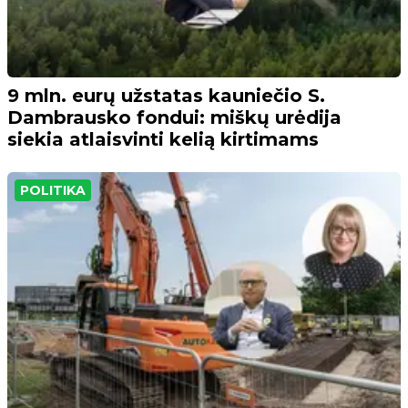
9 mln. eurų užstatas kauniečio S.
Dambrausko fondui: miškų urėdija
siekia atlaisvinti kelią kirtimams
POLITIKA