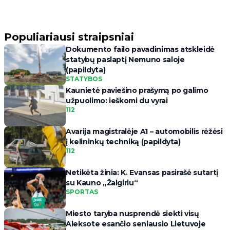
Populiariausi straipsniai
Dokumento failo pavadinimas atskleidė
statybų paslaptį Nemuno saloje
(papildyta)
STATYBOS
Kaunietė paviešino prašymą po galimo
užpuolimo: ieškomi du vyrai
112
Avarija magistralėje A1 – automobilis rėžėsi
į kelininkų techniką (papildyta)
112
Netikėta žinia: K. Evansas pasirašė sutartį
su Kauno „Žalgiriu“
SPORTAS
Miesto taryba nusprendė siekti visų
Aleksote esančio seniausio Lietuvoje