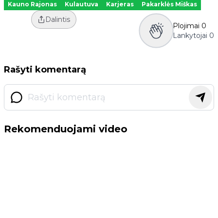
Kauno Rajonas
Kulautuva
Karjeras
Pakarklės Miškas
Dalintis
Plojimai
0
Lankytojai
0
Rašyti komentarą
Rekomenduojami video