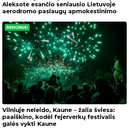
Aleksote esančio seniausio Lietuvoje
aerodromo paslaugų apmokestinimo
RENGINIAI
Vilniuje neleido, Kaune – žalia šviesa:
paaiškino, kodėl fejerverkų festivalis
galės vykti Kaune