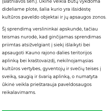
(Batniavos sen.). Ūkinė veikla būtų vykdoma
dideliame plote, šalia kurio yra išsidėstę
kultūros paveldo objektai ir jų apsaugos zonos.
Šį sprendimą verslininkai apskundė, tačiau
teismas nurodė, kad ginčijamas sprendimas
priimtas atsižvelgiant į siekį išlaikyti bei
apsaugoti Kauno rajono dalies teritorijos
aplinką bei kraštovaizdį, nekilnojamąsias
kultūros vertybes, gyventojų ir svečių teises į
sveiką, saugią ir švarią aplinką, o numatyta
ūkinė veikla prieštarauja paveldosaugos
reikalavimams.