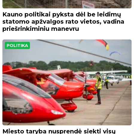
Kauno politikai pyksta dėl be leidimų
statomo apžvalgos rato vietos, vadina
priešrinkiminiu manevru
POLITIKA
Miesto taryba nusprendė siekti visų