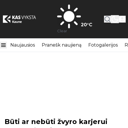
20
°C
Clear
Naujausios
Pranešk naujieną
Fotogalerijos
R
Būti ar nebūti žvyro karjerui