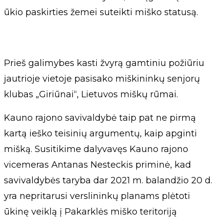
ūkio paskirties žemei suteikti miško statusą.
Prieš galimybes kasti žvyrą gamtiniu požiūriu
jautrioje vietoje pasisako miškininkų senjorų
klubas „Giriūnai“, Lietuvos miškų rūmai.
Kauno rajono savivaldybė taip pat ne pirmą
kartą ieško teisinių argumentų, kaip apginti
mišką. Susitikime dalyvavęs Kauno rajono
vicemeras Antanas Nesteckis priminė, kad
savivaldybės taryba dar 2021 m. balandžio 20 d.
yra nepritarusi verslininkų planams plėtoti
ūkinę veiklą į Pakarklės miško teritoriją