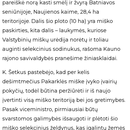
pareiškė norą kasti smėlį ir žvyrą Batniavos
seniūnijoje, Naujienos kaime, 28,4 ha
teritorijoje. Dalis šio ploto (10 ha) yra miško
paskirties, kita dalis – laukymės, kuriose
Valstybinių miškų urėdija norėtų ir toliau
auginti selekcinius sodinukus, rašoma Kauno
rajono savivaldybės pranešime žiniasklaidai.
K. Šetkus pastebėjo, kad per kelis
dešimtmečius Pakarklės miške įvyko įvairių
pokyčių, todėl būtina peržiūrėti ir iš naujo
įvertinti visą miško teritoriją bei jos gretimybes.
Pasak viceministro, pirmiausiai būtų
svarstomos galimybės išsaugoti ir plėtoti šio
miško selekcinius želdynus, kas įgalintų žemės