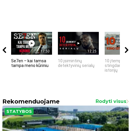
17:50
12:25
Se7en – kai tamsa
10 įsimintinų
10 įtemptų, k
tampa meno kūriniu
detektyvinių serialų
stingdančių k
istorijų
Rekomenduojame
Rodyti visus
STATYBOS