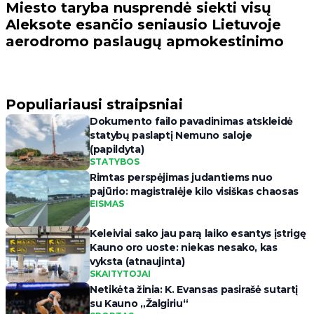
Miesto taryba nusprendė siekti visų
Aleksote esančio seniausio Lietuvoje
aerodromo paslaugų apmokestinimo
Populiariausi straipsniai
Dokumento failo pavadinimas atskleidė
statybų paslaptį Nemuno saloje
(papildyta)
STATYBOS
Rimtas perspėjimas judantiems nuo
pajūrio: magistralėje kilo visiškas chaosas
EISMAS
Keleiviai sako jau parą laiko esantys įstrigę
Kauno oro uoste: niekas nesako, kas
vyksta (atnaujinta)
SKAITYTOJAI
Netikėta žinia: K. Evansas pasirašė sutartį
su Kauno „Žalgiriu“