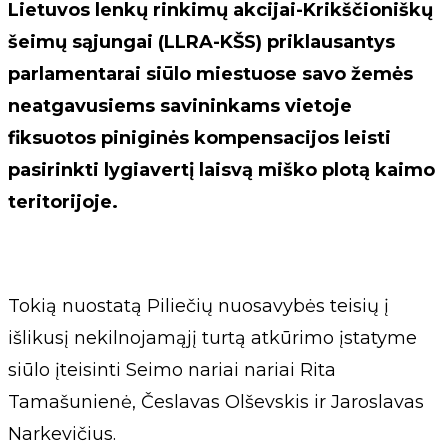
Lietuvos lenkų rinkimų akcijai-Krikščioniškų
šeimų sąjungai (LLRA-KŠS) priklausantys
parlamentarai siūlo miestuose savo žemės
neatgavusiems savininkams vietoje
fiksuotos piniginės kompensacijos leisti
pasirinkti lygiavertį laisvą miško plotą kaimo
teritorijoje.
Tokią nuostatą Piliečių nuosavybės teisių į
išlikusį nekilnojamąjį turtą atkūrimo įstatyme
siūlo įteisinti Seimo nariai nariai Rita
Tamašunienė, Česlavas Olševskis ir Jaroslavas
Narkevičius.