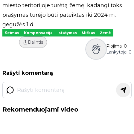
miesto teritorijoje turėtą žemę, kadangi toks
prašymas turėjo būti pateiktas iki 2024 m.
gegužės 1 d.
Seimas
Kompensacija
Įstatymas
Miškas
Žemė
Dalintis
Plojimai
0
Lankytojai
0
Rašyti komentarą
Rekomenduojami video