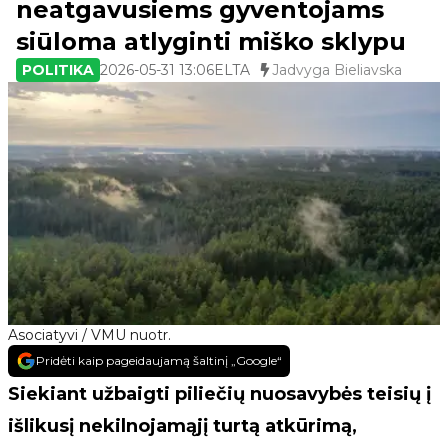
neatgavusiems gyventojams
siūloma atlyginti miško sklypu
POLITIKA
2026-05-31 13:06
ELTA
Jadvyga Bieliavska
Asociatyvi / VMU nuotr.
Pridėti kaip pageidaujamą šaltinį „Google“
Siekiant užbaigti piliečių nuosavybės teisių į
išlikusį nekilnojamąjį turtą atkūrimą,