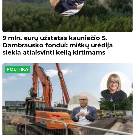
9 mln. eurų užstatas kauniečio S.
Dambrausko fondui: miškų urėdija
siekia atlaisvinti kelią kirtimams
POLITIKA