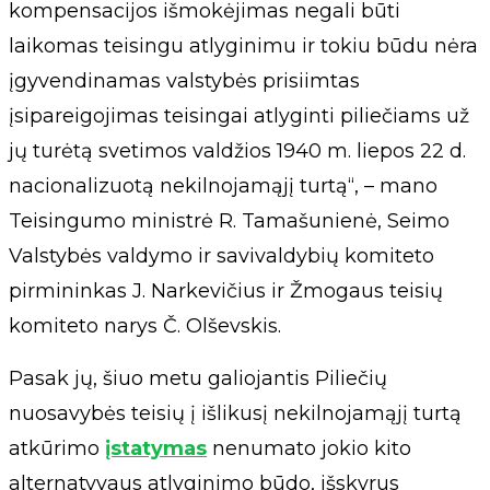
kompensacijos išmokėjimas negali būti
laikomas teisingu atlyginimu ir tokiu būdu nėra
įgyvendinamas valstybės prisiimtas
įsipareigojimas teisingai atlyginti piliečiams už
jų turėtą svetimos valdžios 1940 m. liepos 22 d.
nacionalizuotą nekilnojamąjį turtą“, – mano
Teisingumo ministrė R. Tamašunienė, Seimo
Valstybės valdymo ir savivaldybių komiteto
pirmininkas J. Narkevičius ir Žmogaus teisių
komiteto narys Č. Olševskis.
Pasak jų, šiuo metu galiojantis Piliečių
nuosavybės teisių į išlikusį nekilnojamąjį turtą
atkūrimo
įstatymas
nenumato jokio kito
alternatyvaus atlyginimo būdo, išskyrus