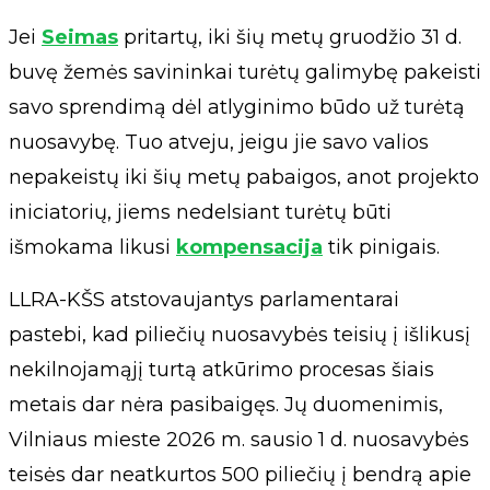
Jei
Seimas
pritartų, iki šių metų gruodžio 31 d.
buvę žemės savininkai turėtų galimybę pakeisti
savo sprendimą dėl atlyginimo būdo už turėtą
nuosavybę. Tuo atveju, jeigu jie savo valios
nepakeistų iki šių metų pabaigos, anot projekto
iniciatorių, jiems nedelsiant turėtų būti
išmokama likusi
kompensacija
tik pinigais.
LLRA-KŠS atstovaujantys parlamentarai
pastebi, kad piliečių nuosavybės teisių į išlikusį
nekilnojamąjį turtą atkūrimo procesas šiais
metais dar nėra pasibaigęs. Jų duomenimis,
Vilniaus mieste 2026 m. sausio 1 d. nuosavybės
teisės dar neatkurtos 500 piliečių į bendrą apie