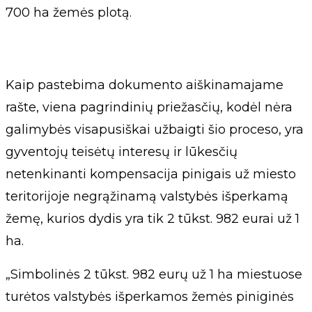
700 ha žemės plotą.
Kaip pastebima dokumento aiškinamajame
rašte, viena pagrindinių priežasčių, kodėl nėra
galimybės visapusiškai užbaigti šio proceso, yra
gyventojų teisėtų interesų ir lūkesčių
netenkinanti kompensacija pinigais už miesto
teritorijoje negrąžinamą valstybės išperkamą
žemę, kurios dydis yra tik 2 tūkst. 982 eurai už 1
ha.
„Simbolinės 2 tūkst. 982 eurų už 1 ha miestuose
turėtos valstybės išperkamos žemės piniginės