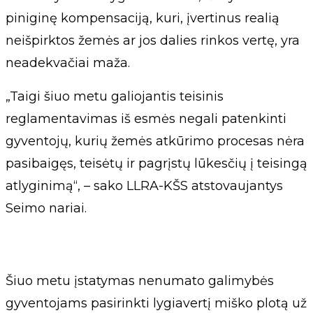
piniginę kompensaciją, kuri, įvertinus realią
neišpirktos žemės ar jos dalies rinkos vertę, yra
neadekvačiai maža.
„Taigi šiuo metu galiojantis teisinis
reglamentavimas iš esmės negali patenkinti
gyventojų, kurių žemės atkūrimo procesas nėra
pasibaigęs, teisėtų ir pagrįstų lūkesčių į teisingą
atlyginimą“, – sako LLRA-KŠS atstovaujantys
Seimo nariai.
Šiuo metu įstatymas nenumato galimybės
gyventojams pasirinkti lygiavertį miško plotą už