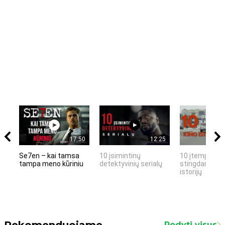
17:50
12:25
Se7en – kai tamsa
10 įsimintinų
10 įtemptų, k
tampa meno kūriniu
detektyvinių serialų
stingdančių k
istorijų
Rekomenduojame
Rodyti visus