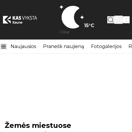
15
°C
Clear
Naujausios
Pranešk naujieną
Fotogalerijos
R
Žemės miestuose