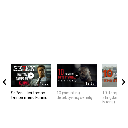
17:50
12:25
Se7en – kai tamsa
10 įsimintinų
10 įtemptų, k
tampa meno kūriniu
detektyvinių serialų
stingdančių k
istorijų