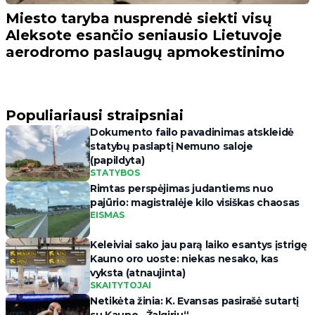
Miesto taryba nusprendė siekti visų
Aleksote esančio seniausio Lietuvoje
aerodromo paslaugų apmokestinimo
Populiariausi straipsniai
Dokumento failo pavadinimas atskleidė
statybų paslaptį Nemuno saloje
(papildyta)
STATYBOS
Rimtas perspėjimas judantiems nuo
pajūrio: magistralėje kilo visiškas chaosas
EISMAS
Keleiviai sako jau parą laiko esantys įstrigę
Kauno oro uoste: niekas nesako, kas
vyksta (atnaujinta)
SKAITYTOJAI
Netikėta žinia: K. Evansas pasirašė sutartį