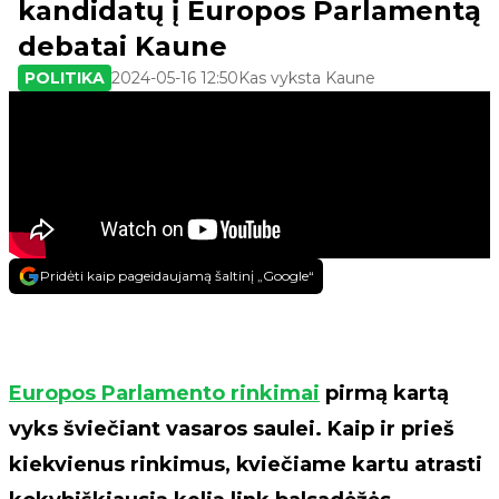
kandidatų į Europos Parlamentą
debatai Kaune
POLITIKA
2024-05-16 12:50
Kas vyksta Kaune
Pridėti kaip pageidaujamą šaltinį „Google“
Europos Parlamento rinkimai
pirmą kartą
vyks šviečiant vasaros saulei. Kaip ir prieš
kiekvienus rinkimus, kviečiame kartu atrasti