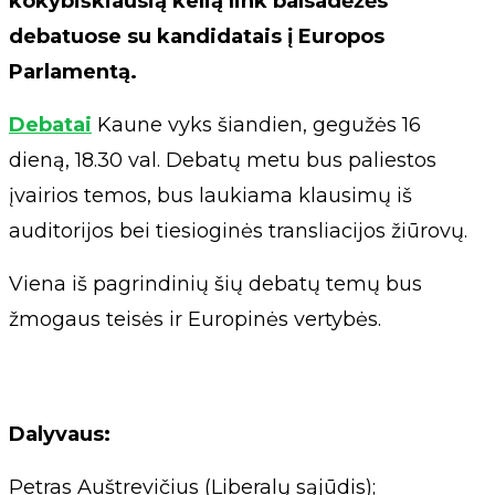
kokybiškiausią kelią link balsadėžės
debatuose su kandidatais į Europos
Parlamentą.
Debatai
Kaune vyks šiandien, gegužės 16
dieną, 18.30 val. Debatų metu bus paliestos
įvairios temos, bus laukiama klausimų iš
auditorijos bei tiesioginės transliacijos žiūrovų.
Viena iš pagrindinių šių debatų temų bus
žmogaus teisės ir Europinės vertybės.
Dalyvaus:
Petras Auštrevičius (Liberalų sąjūdis);