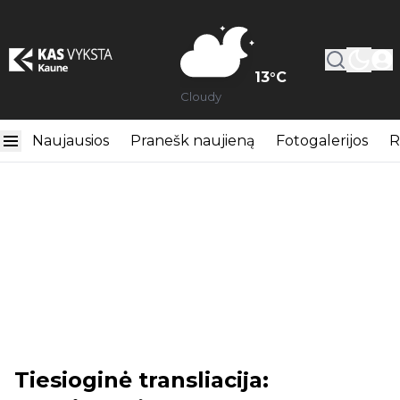
13
°C
Cloudy
Naujausios
Pranešk naujieną
Fotogalerijos
R
Tiesioginė transliacija: