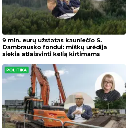
9 mln. eurų užstatas kauniečio S.
Dambrausko fondui: miškų urėdija
siekia atlaisvinti kelią kirtimams
POLITIKA