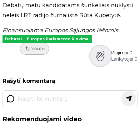
Debatų metu kandidatams šunkeliais nuklysti
neleis LRT radijo žurnalistė Rūta Kupetytė.
Finansuojama Europos Sąjungos lėšomis.
Debatai
Europos Parlamento Rinkimai
Dalintis
Plojimai
0
Lankytojai
0
Rašyti komentarą
Rekomenduojami video