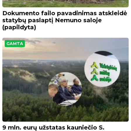
Dokumento failo pavadinimas atskleidė
statybų paslaptį Nemuno saloje
(papildyta)
GAMTA
9 mln. eurų užstatas kauniečio S.