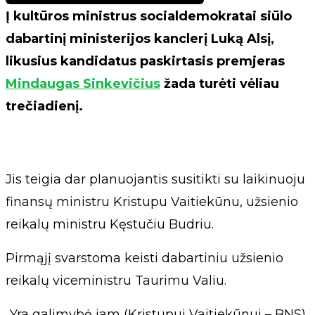
Į kultūros ministrus socialdemokratai siūlo
dabartinį ministerijos kanclerį Luką Alsį,
likusius kandidatus paskirtasis premjeras
Mindaugas Sinkevičius
žada turėti vėliau
trečiadienį.
Jis teigia dar planuojantis susitikti su laikinuoju
finansų ministru Kristupu Vaitiekūnu, užsienio
reikalų ministru Kęstučiu Budriu.
Pirmąjį svarstoma keisti dabartiniu užsienio
reikalų viceministru Taurimu Valiu.
„Yra galimybė jam (Kristupui Vaitiekūnui – BNS)