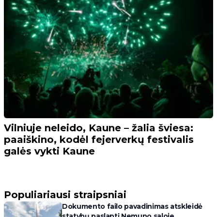
Vilniuje neleido, Kaune – žalia šviesa:
paaiškino, kodėl fejerverkų festivalis
galės vykti Kaune
Populiariausi straipsniai
Dokumento failo pavadinimas atskleidė
statybų paslaptį Nemuno saloje