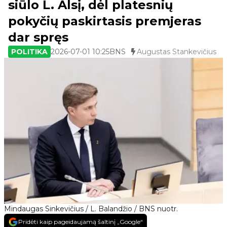
siūlo L. Alsį, dėl platesnių
pokyčių paskirtasis premjeras
dar spręs
POLITIKA
2026-07-01 10:25
BNS
Augustas Stankevičius
Mindaugas Sinkevičius / L. Balandžio / BNS nuotr.
Pridėti kaip pageidaujamą šaltinį „Google“