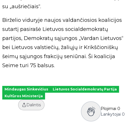
su „aušriečiais“.
Birželio viduryje naujos valdančiosios koalicijos
sutartį pasirašė Lietuvos socialdemokratų
partijos, Demokratų sąjungos „Vardan Lietuvos“
bei Lietuvos valstiečių, žaliųjų ir Krikščioniškų
šeimų sąjungos frakcijų seniūnai. Ši koalicija
Seime turi 75 balsus.
Mindaugas Sinkevičius
Lietuvos Socialdemokratų Partija
Kultūros Ministerija
Dalintis
Plojimai
0
Lankytojai
0