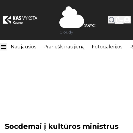
23
°C
Cloudy
Naujausios
Pranešk naujieną
Fotogalerijos
R
Socdemai į kultūros ministrus