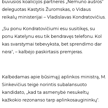
buvusios koalicijos partnerės „Nemuno aušros“
deleguotas Kastytis Žuromskas, o Vidaus
reikalų ministerijai – Vladislavas Kondratovičius.
„Su ponu Kondratovičiumi esu susitikęs, su
ponu Katelynu esu tik bendravęs telefonu. Kol
kas svarstymai tebevyksta, bet sprendimo dar
nėra“, – kalbėjo paskirtasis premjeras.
Kalbėdamas apie būsimąjį aplinkos ministrą, M.
Sinkevičius teigė norintis subalansuoto
kandidato, „kad ta asmenybė nesukeltų
kažkokio rezonanso tarp aplinkosaugininkų“.