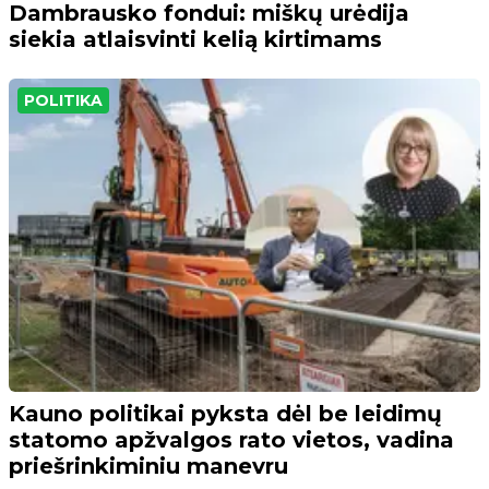
Dambrausko fondui: miškų urėdija
siekia atlaisvinti kelią kirtimams
POLITIKA
Kauno politikai pyksta dėl be leidimų
statomo apžvalgos rato vietos, vadina
priešrinkiminiu manevru