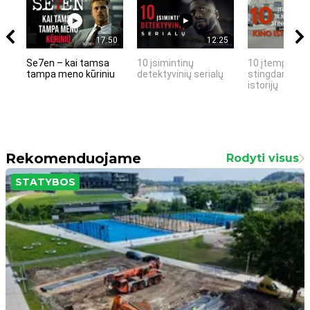
17:50
12:25
Se7en – kai tamsa
10 įsimintinų
10 įtemptų, k
tampa meno kūriniu
detektyvinių serialų
stingdančių k
istorijų
Rekomenduojame
Rodyti visus
STATYBOS