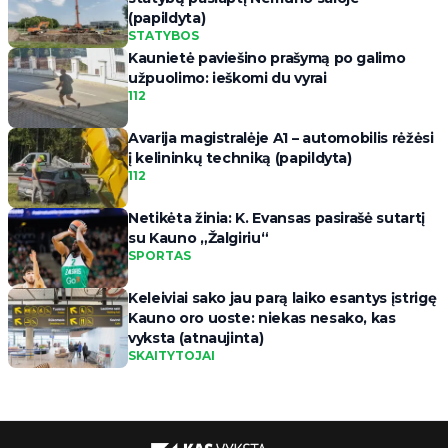
(papildyta)
STATYBOS
Kaunietė paviešino prašymą po galimo
užpuolimo: ieškomi du vyrai
112
Avarija magistralėje A1 – automobilis rėžėsi
į kelininkų techniką (papildyta)
112
Netikėta žinia: K. Evansas pasirašė sutartį
su Kauno „Žalgiriu“
SPORTAS
Keleiviai sako jau parą laiko esantys įstrigę
Kauno oro uoste: niekas nesako, kas
vyksta (atnaujinta)
SKAITYTOJAI