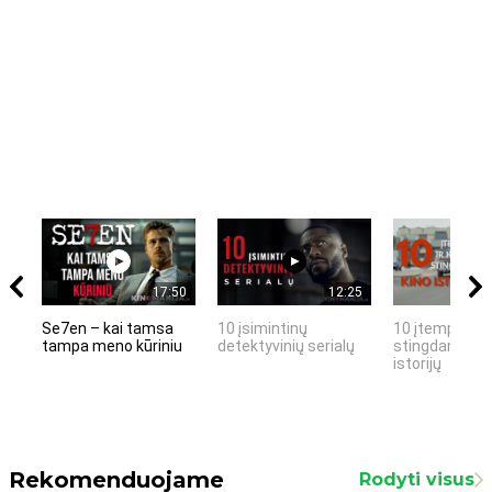
17:50
12:25
Se7en – kai tamsa
10 įsimintinų
10 įtemptų, k
tampa meno kūriniu
detektyvinių serialų
stingdančių k
istorijų
Rekomenduojame
Rodyti visus