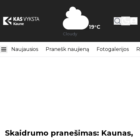
19
°C
Cloudy
Naujausios
Pranešk naujieną
Fotogalerijos
R
Skaidrumo pranešimas: Kaunas,