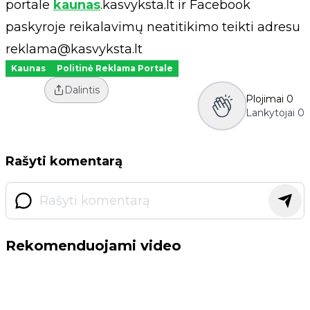
portale
kaunas
.kasvyksta.lt ir Facebook
paskyroje reikalavimų neatitikimo teikti adresu
reklama@kasvyksta.lt
Kaunas
Politinė Reklama Portale
Dalintis
Plojimai
0
Lankytojai
0
Rašyti komentarą
Rekomenduojami video