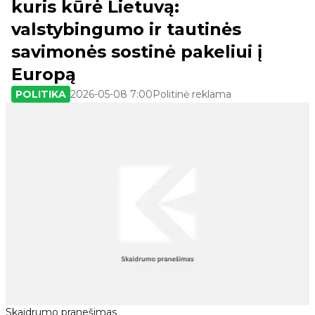
kuris kūrė Lietuvą:
valstybingumo ir tautinės
savimonės sostinė pakeliui į
Europą
POLITIKA
2026-05-08 7:00
Politinė reklama
Skaidrumo pranešimas