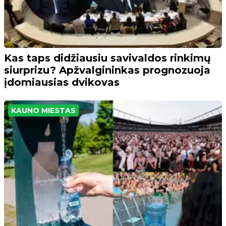
Kas taps didžiausiu savivaldos rinkimų
siurprizu? Apžvalgininkas prognozuoja
įdomiausias dvikovas
KAUNO MIESTAS