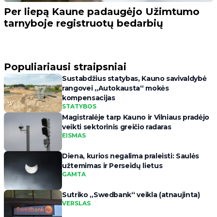
Per liepą Kaune padaugėjo Užimtumo
tarnyboje registruotų bedarbių
Populiariausi straipsniai
Sustabdžius statybas, Kauno savivaldybė
rangovei „Autokausta“ mokės
kompensacijas
STATYBOS
Magistralėje tarp Kauno ir Vilniaus pradėjo
veikti sektorinis greičio radaras
EISMAS
Diena, kurios negalima praleisti: Saulės
užtemimas ir Perseidų lietus
GAMTA
Sutriko „Swedbank“ veikla (atnaujinta)
VERSLAS