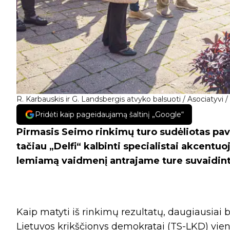
R. Karbauskis ir G. Landsbergis atvyko balsuoti / Asociatyvi /
Pridėti kaip pageidaujamą šaltinį „Google“
Pirmasis Seimo rinkimų turo sudėliotas pave
tačiau „Delfi“ kalbinti specialistai akcentuoj
lemiamą vaidmenį antrajame ture suvaidinti 
Kaip matyti iš rinkimų rezultatų, daugiausiai
Lietuvos krikščionys demokratai (TS-LKD) vie