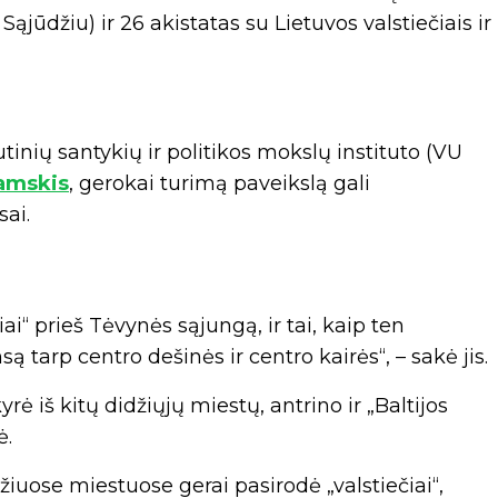
 Sąjūdžiu) ir 26 akistatas su Lietuvos valstiečiais ir
utinių santykių ir politikos mokslų instituto (VU
amskis
, gerokai turimą paveikslą gali
sai.
i“ prieš Tėvynės sąjungą, ir tai, kaip ten
ą tarp centro dešinės ir centro kairės“, – sakė jis.
 iš kitų didžiųjų miestų, antrino ir „Baltijos
ė.
iuose miestuose gerai pasirodė „valstiečiai“,