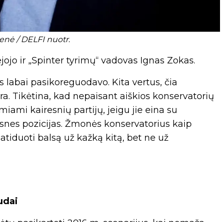
enė / DELFI nuotr.
ojo ir „Spinter tyrimų“ vadovas Ignas Zokas.
s labai pasikoreguodavo. Kita vertus, čia
ra. Tikėtina, kad nepaisant aiškios konservatorių
iami kairesnių partijų, jeigu jie eina su
esnes pozicijas. Žmonės konservatorius kaip
ę atiduoti balsą už kažką kitą, bet ne už
udai