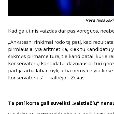
Rasa Ališauski
Kad galutinis vaizdas dar pasikoreguos, neabej
„Ankstesni rinkimai rodo tą patį, kad rezultata
pirmiausiai yra aritmetika, kiek tų kandidatų y
sėkmės pirmame ture, tie kandidatai, kurie rem
konservatorių kandidatu, dažniausiai turi ger
partiją arba labai myli, arba nemyli ir yra link
konservatorius“, – kalbėjo I. Zokas.
Ta pati korta gali suveikti „valstiečių“ nena