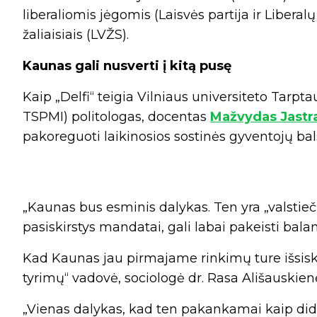
liberaliomis jėgomis (Laisvės partija ir Liberalų
žaliaisiais (LVŽS).
Kaunas gali nusverti į kitą pusę
Kaip „Delfi“ teigia Vilniaus universiteto Tarpta
TSPMI) politologas, docentas
Mažvydas Jastr
pakoreguoti laikinosios sostinės gyventojų bal
„Kaunas bus esminis dalykas. Ten yra „valstiečia
pasiskirstys mandatai, gali labai pakeisti balans
Kad Kaunas jau pirmajame rinkimų ture išsiskyrė
tyrimų“ vadovė, sociologė dr. Rasa Ališauskien
„Vienas dalykas, kad ten pakankamai kaip didž