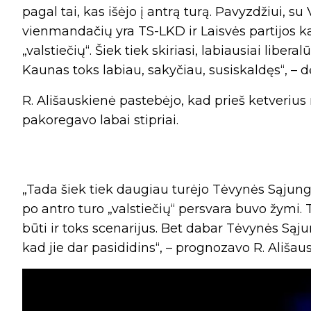
pagal tai, kas išėjo į antrą turą. Pavyzdžiui, s
vienmandačių yra TS-LKD ir Laisvės partijos k
„valstiečių“. Šiek tiek skiriasi, labiausiai libera
Kaunas toks labiau, sakyčiau, susiskaldęs“, – d
R. Ališauskienė pastebėjo, kad prieš ketverius
pakoregavo labai stipriai.
„Tada šiek tiek daugiau turėjo Tėvynės Sąjung
po antro turo „valstiečių“ persvara buvo žymi. T
būti ir toks scenarijus. Bet dabar Tėvynės Sąjun
kad jie dar pasididins“, – prognozavo R. Ališau