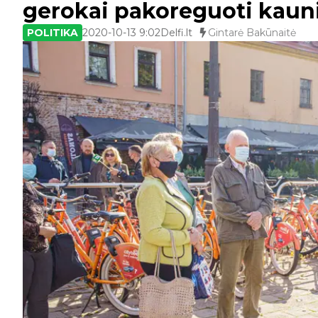
gerokai pakoreguoti kauni
POLITIKA
2020-10-13 9:02
Delfi.lt
Gintarė Bakūnaitė