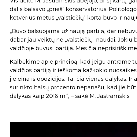
Vis dėlto M. Jastramskis abejojo, ar šį kartą g
dalis balsavo „prieš“ konservatorius. Politolog
ketverius metus „valstiečių“ korta buvo ir nau
„Buvo balsuojama už naują partiją, dar nebuvus
dabar jau veiktų ne „valstiečių“ naudai. Jokiu 
valdžioje buvusi partija. Mes čia neprisiriškime 
Kalbėkime apie principą, kad jeigu antrame tu
valdžios partiją ir ieškoma kažkokio nuosaikesni
jie eina iš opozicijos. Tai čia vienas dalykas. 
surinkto balsų procento nepanašu, kad jie būt
dalykas kaip 2016 m.“, – sakė M. Jastramskis.