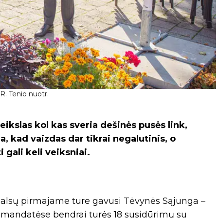
 R. Tenio nuotr.
ikslas kol kas sveria dešinės pusės link,
a, kad vaizdas dar tikrai negalutinis, o
gali keli veiksniai.
 balsų pirmajame ture gavusi Tėvynės Sąjunga –
nmandatėse bendrai turės 18 susidūrimų su