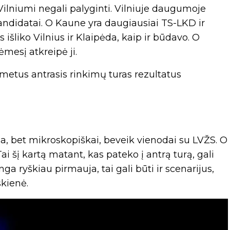
u Vilniumi negali palyginti. Vilniuje daugumoje
andidatai. O Kaune yra daugiausiai TS-LKD ir
lūs išliko Vilnius ir Klaipėda, kaip ir būdavo. O
ėmesį atkreipė ji.
 metus antrasis rinkimų turas rezultatus
a, bet mikroskopiškai, beveik vienodai su LVŽS. O
ai šį kartą matant, kas pateko į antrą turą, gali
ga ryškiau pirmauja, tai gali būti ir scenarijus,
skienė.