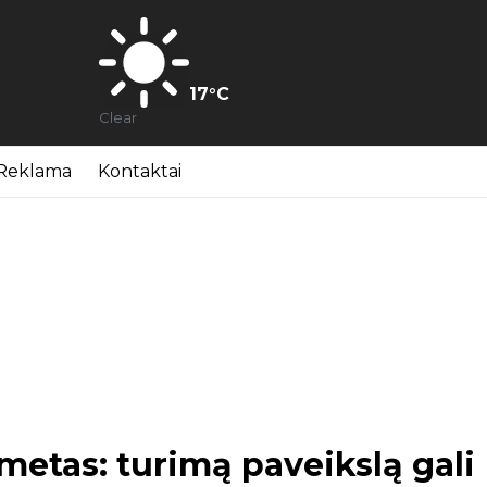
17
°C
Clear
Reklama
Kontaktai
 metas: turimą paveikslą gali