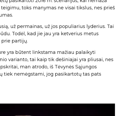
alėtų pasikartoti 2016 m. scenarijus, kai nemaža
o teigimu, toks manymas ne visai tikslus, nes prieš
jumas.
ią, už permainas, už jos populiarius lyderius. Tai
būdu. Todėl, kad jie jau yra ketverius metus
prie partijų.
re yra būtent linkstama mažiau palaikyti
o varianto, tai kaip tik dešiniajai yra pliusai, nes
Ir apskritai, man atrodo, iš Tėvynės Sąjungos
ų tiek nemėgstami, jog pasikartotų tas pats