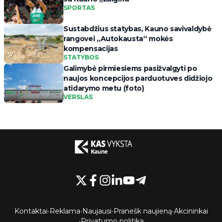
SPORTAS
Sustabdžius statybas, Kauno savivaldybė
rangovei „Autokausta“ mokės
kompensacijas
STATYBOS
Galimybė pirmiesiems pasižvalgyti po
naujos koncepcijos parduotuves didžiojo
atidarymo metu (foto)
VERSLAS
Kontaktai
•
Reklama
•
Naujausi
•
Pranešk naujieną
•
Akcininkai
•
Privatumo politika