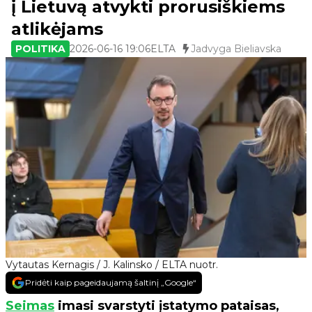
į Lietuvą atvykti prorusiškiems
atlikėjams
POLITIKA
2026-06-16 19:06
ELTA
Jadvyga Bieliavska
Vytautas Kernagis / J. Kalinsko / ELTA nuotr.
Pridėti kaip pageidaujamą šaltinį „Google“
Seimas
imasi svarstyti įstatymo pataisas,