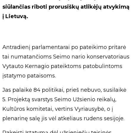
siūlančias riboti prorusiškų atlikėjų atvykimą
į Lietuvą.
Antradienį parlamentarai po pateikimo pritarė
tai numatančioms Seimo nario konservatoriaus
Vytauto Kernagio pateiktoms patobulintoms
įstatymo pataisoms.
Jas palaikė 84 politikai, prieš nebuvo, susilaikė
5. Projektą svarstys Seimo Užsienio reikalų,
Kultūros komitetai, vertins Vyriausybė, o į
plenarinę salę jis vėl atkeliaus rudens sesijoje.
Pakeisti Įstatymą dėl užsieniečių teisinės