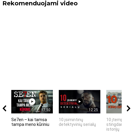
Rekomenduojami video
17:50
12:25
Se7en – kai tamsa
10 įsimintinų
10 įtemptų, k
tampa meno kūriniu
detektyvinių serialų
stingdančių k
istorijų