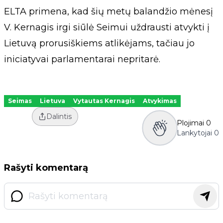
ELTA primena, kad šių metų balandžio mėnesį
V. Kernagis irgi siūlė Seimui uždrausti atvykti į
Lietuvą prorusiškiems atlikėjams, tačiau jo
iniciatyvai parlamentarai nepritarė.
Seimas
Lietuva
Vytautas Kernagis
Atvykimas
Dalintis
Plojimai
0
Lankytojai
0
Rašyti komentarą