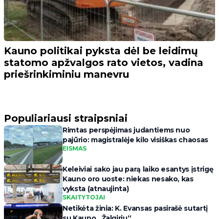
Kauno politikai pyksta dėl be leidimų
statomo apžvalgos rato vietos, vadina
priešrinkiminiu manevru
Populiariausi straipsniai
Rimtas perspėjimas judantiems nuo
pajūrio: magistralėje kilo visiškas chaosas
EISMAS
Keleiviai sako jau parą laiko esantys įstrigę
Kauno oro uoste: niekas nesako, kas
vyksta (atnaujinta)
SKAITYTOJAI
Netikėta žinia: K. Evansas pasirašė sutartį
su Kauno „Žalgiriu“