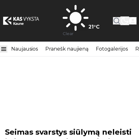
21
°C
Clear
Naujausios
Pranešk naujieną
Fotogalerijos
R
Seimas svarstys siūlymą neleisti