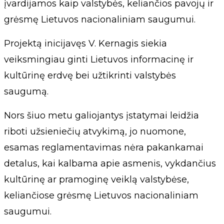
įvardijamos kaip valstybės, keliančios pavojų ir
grėsmę Lietuvos nacionaliniam saugumui.
Projektą inicijavęs V. Kernagis siekia
veiksmingiau ginti Lietuvos informacinę ir
kultūrinę erdvę bei užtikrinti valstybės
saugumą.
Nors šiuo metu galiojantys įstatymai leidžia
riboti užsieniečių atvykimą, jo nuomone,
esamas reglamentavimas nėra pakankamai
detalus, kai kalbama apie asmenis, vykdančius
kultūrinę ar pramoginę veiklą valstybėse,
keliančiose grėsmę Lietuvos nacionaliniam
saugumui.