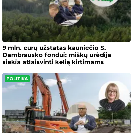
9 mln. eurų užstatas kauniečio S.
Dambrausko fondui: miškų urėdija
siekia atlaisvinti kelią kirtimams
POLITIKA