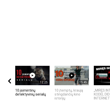
12:25
15:45
10 įsimintinų
10 įtemptų, kraują
„MIRĘS IN
detektyvinių serialų
stingdančių kino
KODĖL DID
istorijų
INTERNETO