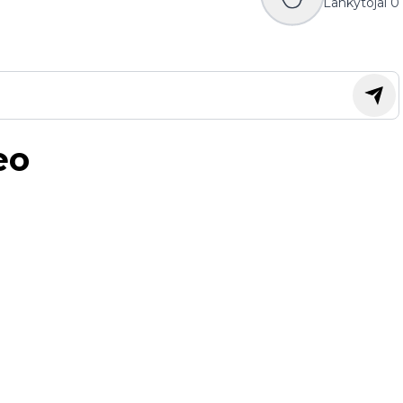
Lankytojai
0
eo