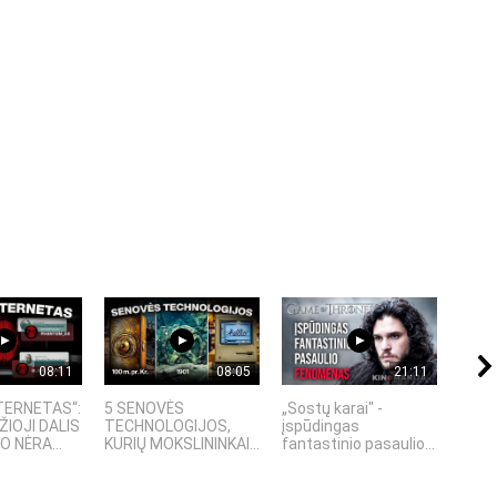
08:11
08:05
21:11
TERNETAS“:
5 SENOVĖS
„Sostų karai" -
4 PA
ŽIOJI DALIS
TECHNOLOGIJOS,
įspūdingas
TECH
 NĖRA...
KURIŲ MOKSLININKAI...
fantastinio pasaulio...
KURI