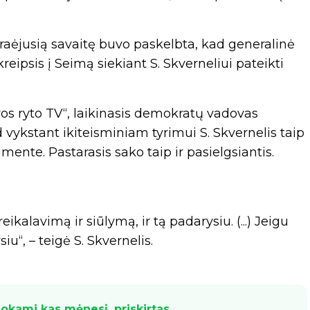
 praėjusią savaitę buvo paskelbta, kad generalinė
ipsis į Seimą siekiant S. Skverneliui pateikti
os ryto TV“, laikinasis demokratų vadovas
 vykstant ikiteisminiam tyrimui S. Skvernelis taip
mente. Pastarasis sako taip ir pasielgsiantis.
kalavimą ir siūlymą, ir tą padarysiu. (...) Jeigu
iu“, – teigė S. Skvernelis.
mokami kas mėnesį, priskirtas