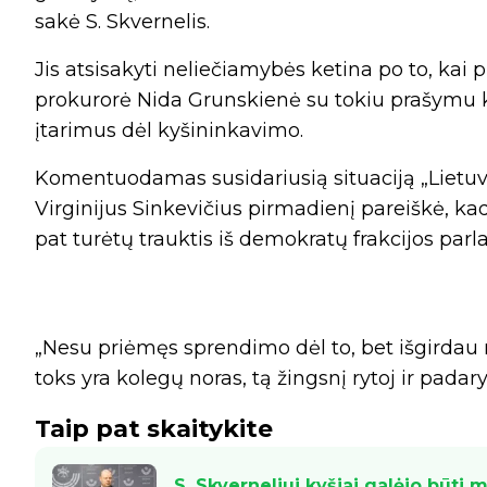
sakė S. Skvernelis.
Jis atsisakyti neliečiamybės ketina po to, kai
prokurorė Nida Grunskienė su tokiu prašymu kre
įtarimus dėl kyšininkavimo.
Komentuodamas susidariusią situaciją „Lietuv
Virginijus Sinkevičius pirmadienį pareiškė, kad
pat turėtų trauktis iš demokratų frakcijos parla
„Nesu priėmęs sprendimo dėl to, bet išgirdau rei
toks yra kolegų noras, tą žingsnį rytoj ir padarys
Taip pat skaitykite
S. Skverneliui kyšiai galėjo būti 