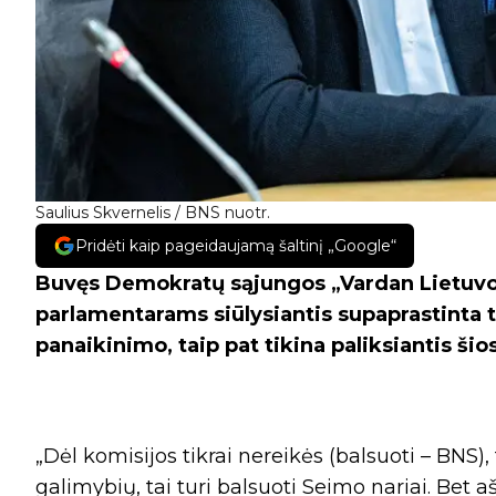
Saulius Skvernelis / BNS nuotr.
Pridėti kaip pageidaujamą šaltinį „Google“
Buvęs Demokratų sąjungos „Vardan Lietuvo
parlamentarams siūlysiantis supaprastinta t
panaikinimo, taip pat tikina paliksiantis šios
„Dėl komisijos tikrai nereikės (balsuoti – BNS),
galimybių, tai turi balsuoti Seimo nariai. Bet 