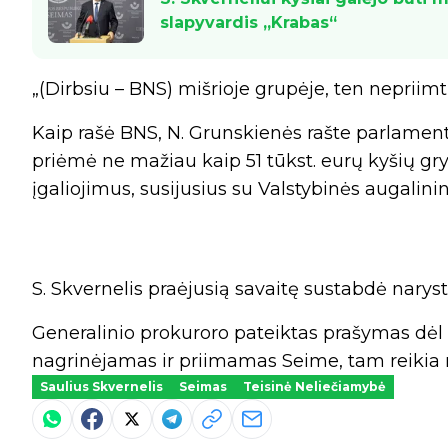
slapyvardis „Krabas“
„(Dirbsiu – BNS) mišrioje grupėje, ten nepriimti
Kaip rašė BNS, N. Grunskienės rašte parlament
priėmė ne mažiau kaip 51 tūkst. eurų kyšių gry
įgaliojimus, susijusius su Valstybinės augalini
S. Skvernelis praėjusią savaitę sustabdė narystę
Generalinio prokuroro pateiktas prašymas dė
nagrinėjamas ir priimamas Seime, tam reikia 
Saulius Skvernelis
Seimas
Teisinė Neliečiamybė