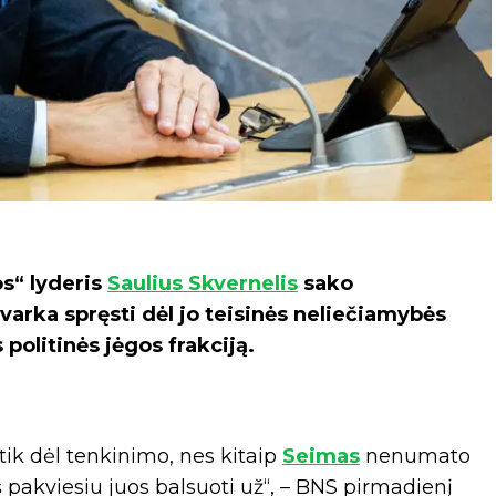
s“ lyderis
Saulius Skvernelis
sako
varka spręsti dėl jo teisinės neliečiamybės
 politinės jėgos frakciją.
 tik dėl tenkinimo, nes kitaip
Seimas
nenumato
aš pakviesiu juos balsuoti už“, – BNS pirmadienį