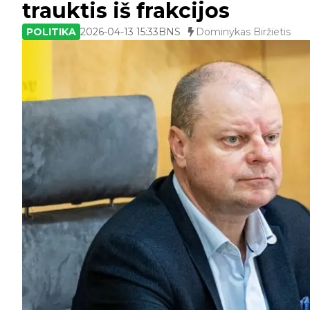
trauktis iš frakcijos
POLITIKA
2026-04-13 15:33
BNS
Dominykas Biržietis