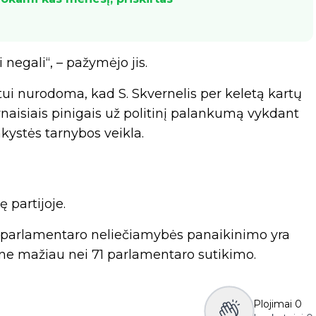
 negali“, – pažymėjo jis.
ui nurodoma, kad S. Skvernelis per keletą kartų
naisiais pinigais už politinį palankumą vykdant
nkystės tarnybos veikla.
 partijoje.
l parlamentaro neliečiamybės panaikinimo yra
ne mažiau nei 71 parlamentaro sutikimo.
Plojimai
0