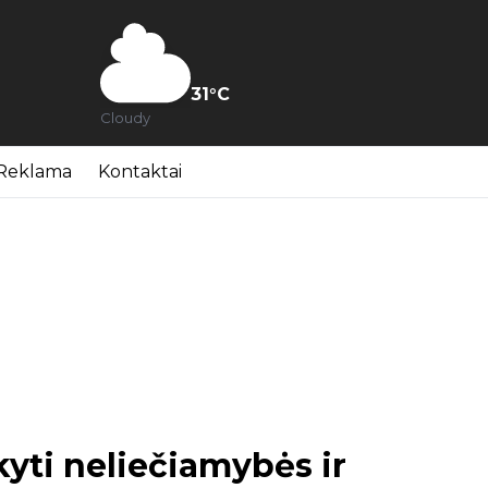
31
°C
Cloudy
Reklama
Kontaktai
kyti neliečiamybės ir