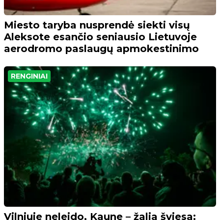
Miesto taryba nusprendė siekti visų
Aleksote esančio seniausio Lietuvoje
aerodromo paslaugų apmokestinimo
RENGINIAI
Vilniuje neleido, Kaune – žalia šviesa: