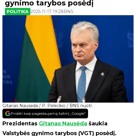
gynimo tarybos posėdį
POLITIKA
2025-11-17 19:28
BNS
Gitanas Nausėda / P. Peleckio / BNS nuotr.
Pridėti kaip pageidaujamą šaltinį „Google“
Prezidentas
Gitanas Nausėda
šaukia
Valstybės gynimo tarybos (VGT) posėdį.