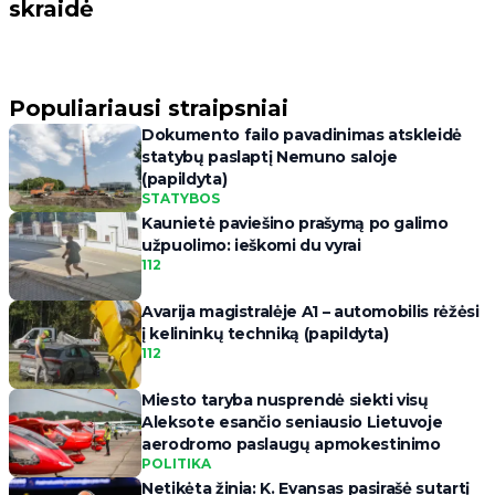
skraidė
Populiariausi straipsniai
Dokumento failo pavadinimas atskleidė
statybų paslaptį Nemuno saloje
(papildyta)
STATYBOS
Kaunietė paviešino prašymą po galimo
užpuolimo: ieškomi du vyrai
112
Avarija magistralėje A1 – automobilis rėžėsi
į kelininkų techniką (papildyta)
112
Miesto taryba nusprendė siekti visų
Aleksote esančio seniausio Lietuvoje
aerodromo paslaugų apmokestinimo
POLITIKA
Netikėta žinia: K. Evansas pasirašė sutartį