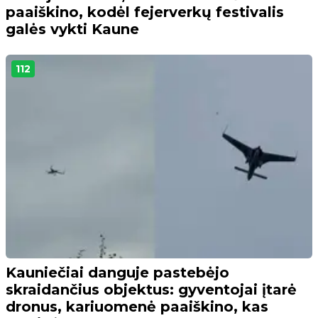
paaiškino, kodėl fejerverkų festivalis
galės vykti Kaune
112
Kauniečiai danguje pastebėjo
skraidančius objektus: gyventojai įtarė
dronus, kariuomenė paaiškino, kas