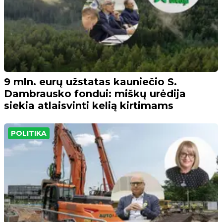
9 mln. eurų užstatas kauniečio S.
Dambrausko fondui: miškų urėdija
siekia atlaisvinti kelią kirtimams
POLITIKA