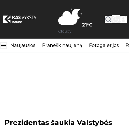
21
°C
Cloudy
Naujausios
Pranešk naujieną
Fotogalerijos
R
Prezidentas šaukia Valstybės