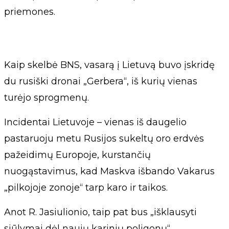
priemones.
Kaip skelbė BNS, vasarą į Lietuvą buvo įskridę
du rusiški dronai „Gerbera“, iš kurių vienas
turėjo sprogmenų.
Incidentai Lietuvoje – vienas iš daugelio
pastaruoju metu Rusijos sukeltų oro erdvės
pažeidimų Europoje, kurstančių
nuogąstavimus, kad Maskva išbando Vakarus
„pilkojoje zonoje“ tarp karo ir taikos.
Anot R. Jasiulionio, taip pat bus „išklausyti
siūlymai dėl naujų karinių poligonų“.