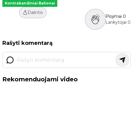
Kontrabandiniai Balionai
Dalintis
Plojimai
0
Lankytojai
0
Rašyti komentarą
Rekomenduojami video