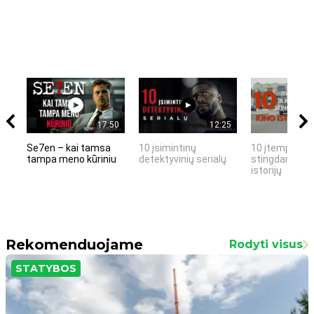
17:50
12:25
Se7en – kai tamsa
10 įsimintinų
10 įtemptų, k
tampa meno kūriniu
detektyvinių serialų
stingdančių k
istorijų
Rekomenduojame
Rodyti visus
STATYBOS