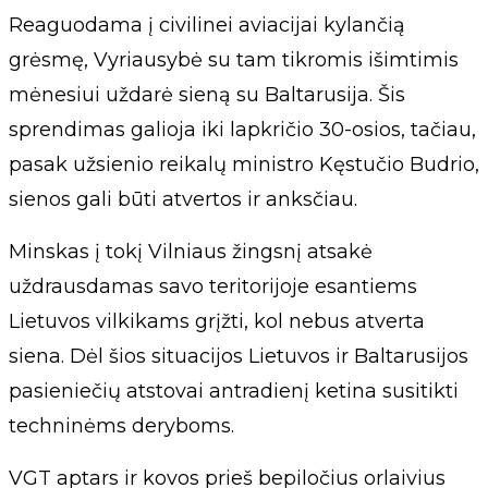
Reaguodama į civilinei aviacijai kylančią
grėsmę, Vyriausybė su tam tikromis išimtimis
mėnesiui uždarė sieną su Baltarusija. Šis
sprendimas galioja iki lapkričio 30-osios, tačiau,
pasak užsienio reikalų ministro Kęstučio Budrio,
sienos gali būti atvertos ir anksčiau.
Minskas į tokį Vilniaus žingsnį atsakė
uždrausdamas savo teritorijoje esantiems
Lietuvos vilkikams grįžti, kol nebus atverta
siena. Dėl šios situacijos Lietuvos ir Baltarusijos
pasieniečių atstovai antradienį ketina susitikti
techninėms deryboms.
VGT aptars ir kovos prieš bepiločius orlaivius