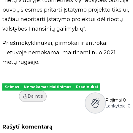
metų viduryje: tuometinės Vyriausybės pozicija
buvo „iš esmės pritarti Įstatymo projekto tikslui,
tačiau nepritarti Įstatymo projektui dėl ribotų
valstybės finansinių galimybių“.
Priešmokyklinukai, pirmokai ir antrokai
Lietuvoje nemokamai maitinami nuo 2021
metų rugsėjo.
Seimas
Nemokamas Maitinimas
Pradinukai
Dalintis
Plojimai
0
Lankytojai
0
Rašyti komentarą