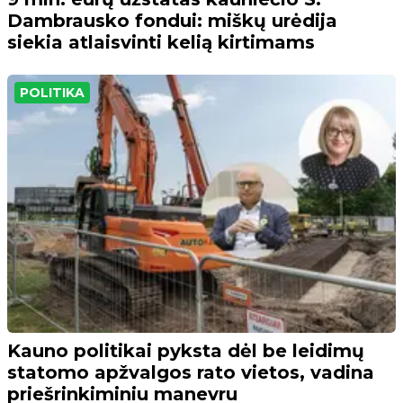
Dambrausko fondui: miškų urėdija
siekia atlaisvinti kelią kirtimams
POLITIKA
Kauno politikai pyksta dėl be leidimų
statomo apžvalgos rato vietos, vadina
priešrinkiminiu manevru