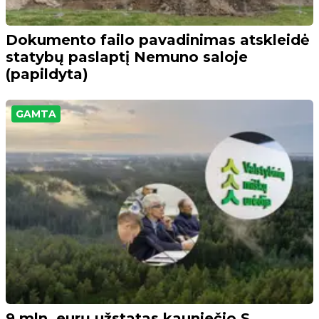
Dokumento failo pavadinimas atskleidė
statybų paslaptį Nemuno saloje
(papildyta)
GAMTA
9 mln. eurų užstatas kauniečio S.