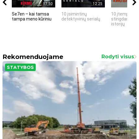
17:50
12:25
Se7en – kai tamsa
10 įsimintinų
10 įtemptų, k
tampa meno kūriniu
detektyvinių serialų
stingdančių k
istorijų
Rekomenduojame
Rodyti visus
STATYBOS