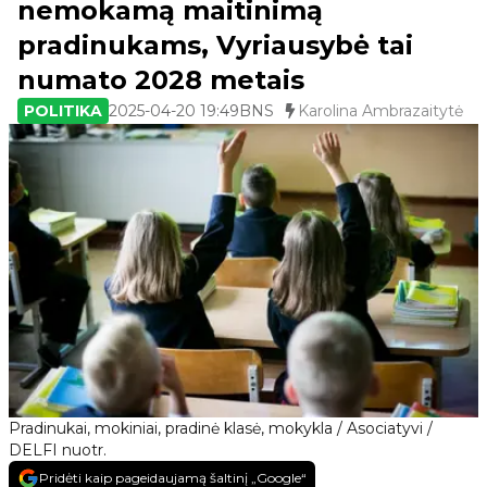
nemokamą maitinimą
pradinukams, Vyriausybė tai
numato 2028 metais
POLITIKA
2025-04-20 19:49
BNS
Karolina Ambrazaitytė
Pradinukai, mokiniai, pradinė klasė, mokykla / Asociatyvi /
DELFI nuotr.
Pridėti kaip pageidaujamą šaltinį „Google“