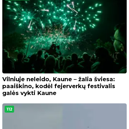
Vilniuje neleido, Kaune – žalia šviesa:
paaiškino, kodėl fejerverkų festivalis
galės vykti Kaune
112