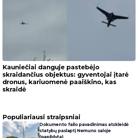
Kauniečiai danguje pastebėjo
skraidančius objektus: gyventojai įtarė
dronus, kariuomenė paaiškino, kas
skraidė
Populiariausi straipsniai
Dokumento failo pavadinimas atskleidė
statybų paslaptį Nemuno saloje
(papildyta)