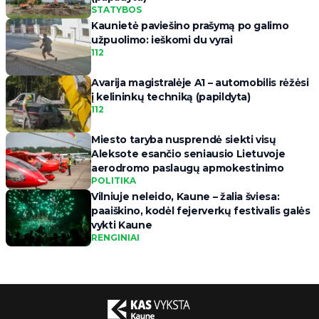
STATYBOS
Kaunietė paviešino prašymą po galimo
užpuolimo: ieškomi du vyrai
112
Avarija magistralėje A1 – automobilis rėžėsi
į kelininkų techniką (papildyta)
112
Miesto taryba nusprendė siekti visų
Aleksote esančio seniausio Lietuvoje
aerodromo paslaugų apmokestinimo
POLITIKA
Vilniuje neleido, Kaune – žalia šviesa:
paaiškino, kodėl fejerverkų festivalis galės
vykti Kaune
RENGINIAI