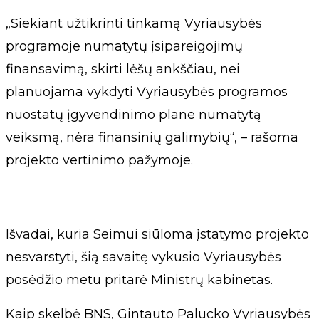
„Siekiant užtikrinti tinkamą Vyriausybės
programoje numatytų įsipareigojimų
finansavimą, skirti lėšų ankščiau, nei
planuojama vykdyti Vyriausybės programos
nuostatų įgyvendinimo plane numatytą
veiksmą, nėra finansinių galimybių“, – rašoma
projekto vertinimo pažymoje.
Išvadai, kuria Seimui siūloma įstatymo projekto
nesvarstyti, šią savaitę vykusio Vyriausybės
posėdžio metu pritarė Ministrų kabinetas.
Kaip skelbė BNS, Gintauto Palucko Vyriausybės