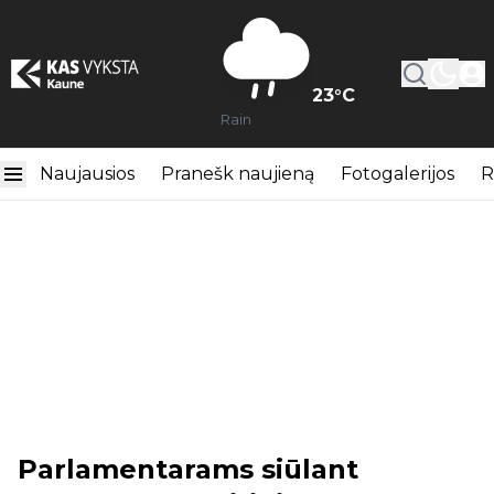
23
°C
Rain
Naujausios
Pranešk naujieną
Fotogalerijos
R
Parlamentarams siūlant